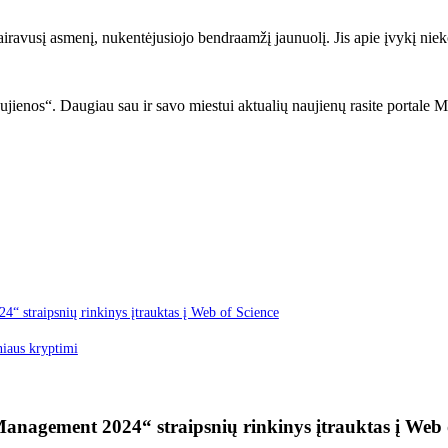
vairavusį asmenį, nukentėjusiojo bendraamžį jaunuolį. Jis apie įvykį niek
ujienos“. Daugiau sau ir savo miestui aktualių naujienų rasite portale M
“ straipsnių rinkinys įtrauktas į Web of Science
niaus kryptimi
Management 2024“ straipsnių rinkinys įtrauktas į Web 