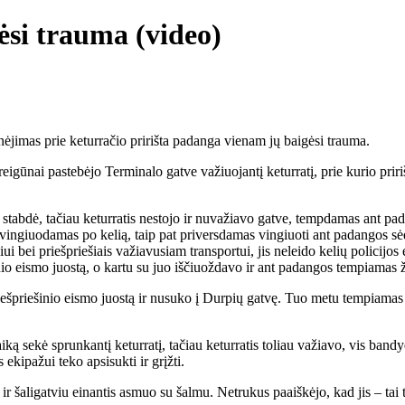
si trauma (video)
ėjimas prie keturračio pririšta padanga vienam jų baigėsi trauma.
pareigūnai pastebėjo Terminalo gatve važiuojantį keturratį, prie kurio pr
 stabdė, tačiau keturratis nestojo ir nuvažiavo gatve, tempdamas ant pad
o vingiuodamas po kelią, taip pat priversdamas vingiuoti ant padangos s
bei priešpriešiais važiavusiam transportui, jis neleido kelių policijos 
inio eismo juostą, o kartu su juo iščiuoždavo ir ant padangos tempiamas
riešpriešinio eismo juostą ir nusuko į Durpių gatvę. Tuo metu tempiamas 
aiką sekė sprunkantį keturratį, tačiau keturratis toliau važiavo, vis ba
ekipažui teko apsisukti ir grįžti.
 ir šaligatviu einantis asmuo su šalmu. Netrukus paaiškėjo, kad jis – ta