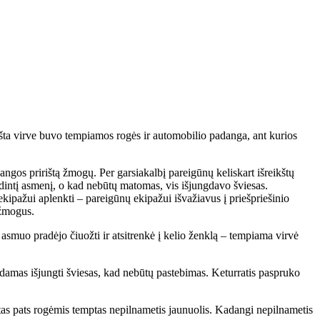
irišta virve buvo tempiamos rogės ir automobilio padanga, ant kurios
angos pririštą žmogų. Per garsiakalbį pareigūnų keliskart išreikštų
ėdintį asmenį, o kad nebūtų matomas, vis išjungdavo šviesas.
ekipažui aplenkti – pareigūnų ekipažui išvažiavus į priešpriešinio
 žmogus.
asmuo pradėjo čiuožti ir atsitrenkė į kelio ženklą – tempiama virvė
ndydamas išjungti šviesas, kad nebūtų pastebimas. Keturratis paspruko
i tas pats rogėmis temptas nepilnametis jaunuolis. Kadangi nepilnametis