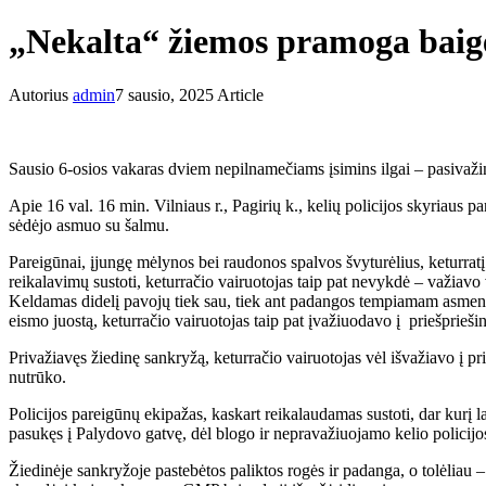
„Nekalta“ žiemos pramoga baigė
Autorius
admin
7 sausio, 2025
Article
Sausio 6-osios vakaras dviem nepilnamečiams įsimins ilgai – pasivažin
Apie 16 val. 16 min. Vilniaus r., Pagirių k., kelių policijos skyriaus 
sėdėjo asmuo su šalmu.
Pareigūnai, įjungę mėlynos bei raudonos spalvos švyturėlius, keturratį
reikalavimų sustoti, keturračio vairuotojas taip pat nevykdė – važiav
Keldamas didelį pavojų tiek sau, tiek ant padangos tempiamam asmeniui 
eismo juostą, keturračio vairuotojas taip pat įvažiuodavo į priešprieš
Privažiavęs žiedinę sankryžą, keturračio vairuotojas vėl išvažiavo į p
nutrūko.
Policijos pareigūnų ekipažas, kaskart reikalaudamas sustoti, dar kurį l
pasukęs į Palydovo gatvę, dėl blogo ir nepravažiuojamo kelio policijos 
Žiedinėje sankryžoje pastebėtos paliktos rogės ir padanga, o tolėliau –