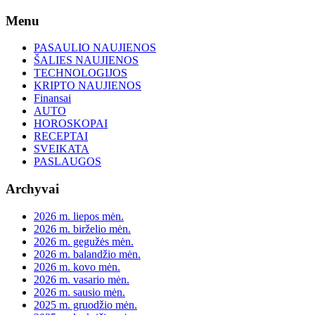
Skip
Menu
to
content
PASAULIO NAUJIENOS
ŠALIES NAUJIENOS
TECHNOLOGIJOS
KRIPTO NAUJIENOS
Finansai
AUTO
HOROSKOPAI
RECEPTAI
SVEIKATA
PASLAUGOS
Archyvai
2026 m. liepos mėn.
2026 m. birželio mėn.
2026 m. gegužės mėn.
2026 m. balandžio mėn.
2026 m. kovo mėn.
2026 m. vasario mėn.
2026 m. sausio mėn.
2025 m. gruodžio mėn.