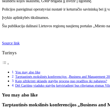
skundėsi kojos skausmu, GMP brigada jį išvežė į ligoninę.
Policijos pareigūnai operatyviai nustatė ir keturračio savininką bei jį 
Įvykio aplinkybės tikslinamos.
Šia publikacija dalinasi Lietuvos regionų naujienų portalas „Miesto na
Source link
Turinys
You may also like
Tarptautinės mokslinės konferencijos „Business and Management 2024
Kaip užtikrinti sklandų statybų procesą nuo pradžios iki pabaigos?
Dėl Gariūnų viaduko statybų ketvirtadienį bus ribojamas eismas Vil
You may also like
Tarptautinės mokslinės konferencijos „Business and 