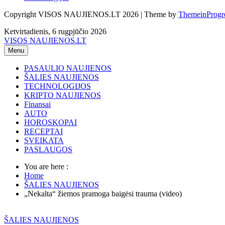
Copyright VISOS NAUJIENOS.LT 2026 | Theme by
ThemeinProgr
Ketvirtadienis, 6 rugpjūčio 2026
VISOS NAUJIENOS.LT
Menu
PASAULIO NAUJIENOS
ŠALIES NAUJIENOS
TECHNOLOGIJOS
KRIPTO NAUJIENOS
Finansai
AUTO
HOROSKOPAI
RECEPTAI
SVEIKATA
PASLAUGOS
You are here :
Home
ŠALIES NAUJIENOS
„Nekalta“ žiemos pramoga baigėsi trauma (video)
ŠALIES NAUJIENOS