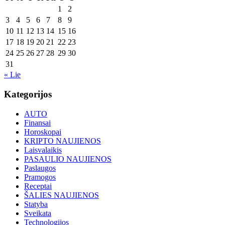
1
2
3
4
5
6
7
8
9
10
11
12
13
14
15
16
17
18
19
20
21
22
23
24
25
26
27
28
29
30
31
« Lie
Kategorijos
AUTO
Finansai
Horoskopai
KRIPTO NAUJIENOS
Laisvalaikis
PASAULIO NAUJIENOS
Paslaugos
Pramogos
Receptai
ŠALIES NAUJIENOS
Statyba
Sveikata
Technologijos