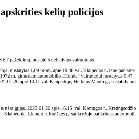
pskrities kelių policijos
KET pažeidimų, nustatė 5 neblaivius vairuotojus.
jai nustatytas 1,09 prom, apie 19.48 val. Klaipėdos r., tane pačiame
m 1972 m. gimusiam automobilio „Honda“ vairuotojui nustatytas 0,47
2025-01-26 apie 10.11 val. Klaipėdoje, Herkaus Manto g., sustabdytam
is nėra įgijęs. 2025-01-20 apie 16.15 val. Kretingos r., Kretingsodžio
l. Klaipėdoje, Liepų g ir Joniškės g. sankryžoje patikrintas automobilį