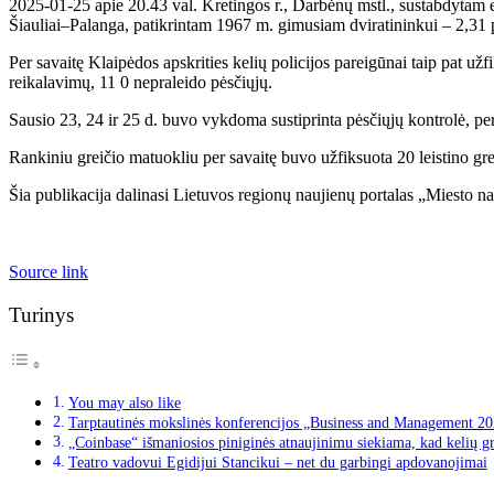
2025-01-25 apie 20.43 val. Kretingos r., Darbėnų mstl., sustabdytam 
Šiauliai–Palanga, patikrintam 1967 m. gimusiam dviratininkui – 2,31
Per savaitę Klaipėdos apskrities kelių policijos pareigūnai taip pat už
reikalavimų, 11 0 nepraleido pėsčiųjų.
Sausio 23, 24 ir 25 d. buvo vykdoma sustiprinta pėsčiųjų kontrolė, p
Rankiniu greičio matuokliu per savaitę buvo užfiksuota 20 leistino grei
Šia publikacija dalinasi Lietuvos regionų naujienų portalas „Miesto na
Source link
Turinys
You may also like
Tarptautinės mokslinės konferencijos „Business and Management 2024
„Coinbase“ išmaniosios piniginės atnaujinimu siekiama, kad kelių 
Teatro vadovui Egidijui Stancikui – net du garbingi apdovanojimai