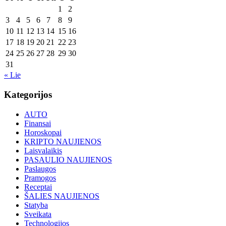
1
2
3
4
5
6
7
8
9
10
11
12
13
14
15
16
17
18
19
20
21
22
23
24
25
26
27
28
29
30
31
« Lie
Kategorijos
AUTO
Finansai
Horoskopai
KRIPTO NAUJIENOS
Laisvalaikis
PASAULIO NAUJIENOS
Paslaugos
Pramogos
Receptai
ŠALIES NAUJIENOS
Statyba
Sveikata
Technologijos