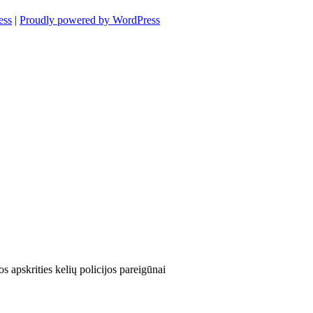
ess
|
Proudly powered by WordPress
 apskrities kelių policijos pareigūnai