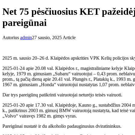
Net 75 pėsčiuosius KET pažeidėju
pareigūnai
Autorius
admin
27 sausio, 2025
Article
2025 m. sausio 20–26 d. Klaipėdos apskrities VPK Kelių policijos sky
2025-01-24 apie 20.08 val. Klaipėdos r., magistraliniame kelyje Klai
kelyje, 1979 m. gimusiam „Subaru“ vairuotojui – 0,43 prom. neblaivu
prom., tą pačią dieną apie 20.41 val. Plungės r., Platakių k., 1993
1967 m. gimusiam „Honda“ vairuotojui nustatytas 1,07 prom. neblai
Dar trys pareigūnų patikrinti vairuotojai neturėjo teisės vairuoti.
2025-01-20 apie 17.30 val. Klaipėdoje, Kauno g., sustabdžius 2004 m. 
k., patikrinus 2003 m. gimusį BMW vairuotoją nustatyta, kad teisė vair
„Volvo“ vairavęs 1982 m. gimęs vyras.
Pareigūnai nustatė ir du alkoholio padauginusius dviratininkus.