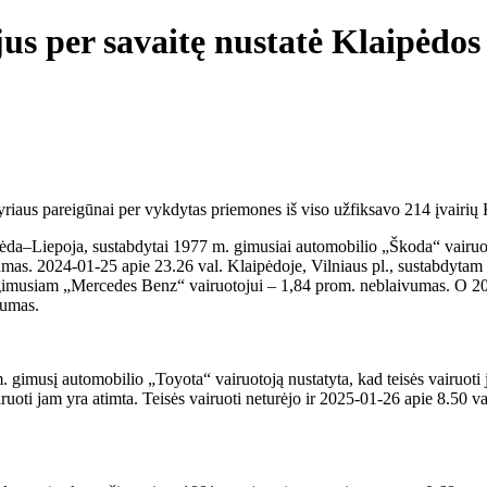
s per savaitę nustatė Klaipėdos a
riaus pareigūnai per vykdytas priemones iš viso užfiksavo 214 įvairių 
pėda–Liepoja, sustabdytai 1977 m. gimusiai automobilio „Škoda“ vairuoto
mas. 2024-01-25 apie 23.26 val. Klaipėdoje, Vilniaus pl., sustabdyta
 m. gimusiam „Mercedes Benz“ vairuotojui – 1,84 prom. neblaivumas. O 
vumas.
gimusį automobilio „Toyota“ vairuotoją nustatyta, kad teisės vairuoti j
uoti jam yra atimta. Teisės vairuoti neturėjo ir 2025-01-26 apie 8.50 va