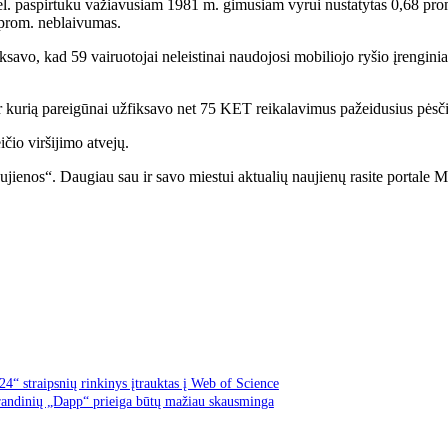
el. paspirtuku važiavusiam 1981 m. gimusiam vyrui nustatytas 0,68 prom
 prom. neblaivumas.
fiksavo, kad 59 vairuotojai neleistinai naudojosi mobiliojo ryšio įrengin
er kurią pareigūnai užfiksavo net 75 KET reikalavimus pažeidusius pėsč
čio viršijimo atvejų.
ujienos“. Daugiau sau ir savo miestui aktualių naujienų rasite portale M
“ straipsnių rinkinys įtrauktas į Web of Science
grandinių „Dapp“ prieiga būtų mažiau skausminga