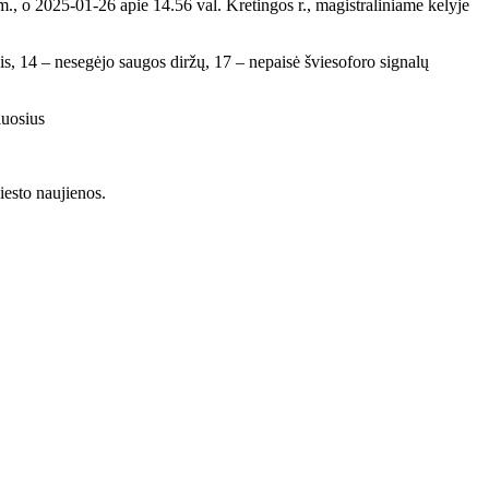
., o 2025-01-26 apie 14.56 val. Kretingos r., magistraliniame kelyje
iais, 14 – nesegėjo saugos diržų, 17 – nepaisė šviesoforo signalų
iuosius
iesto naujienos.