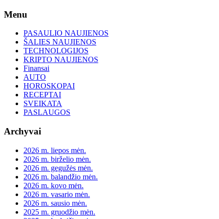
Skip
Menu
to
content
PASAULIO NAUJIENOS
ŠALIES NAUJIENOS
TECHNOLOGIJOS
KRIPTO NAUJIENOS
Finansai
AUTO
HOROSKOPAI
RECEPTAI
SVEIKATA
PASLAUGOS
Archyvai
2026 m. liepos mėn.
2026 m. birželio mėn.
2026 m. gegužės mėn.
2026 m. balandžio mėn.
2026 m. kovo mėn.
2026 m. vasario mėn.
2026 m. sausio mėn.
2025 m. gruodžio mėn.