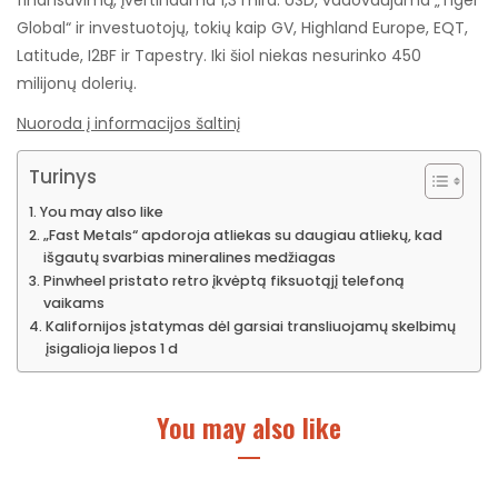
Global“ ir investuotojų, tokių kaip GV, Highland Europe, EQT,
Latitude, I2BF ir Tapestry. Iki šiol niekas nesurinko 450
milijonų dolerių.
Nuoroda į informacijos šaltinį
Turinys
You may also like
„Fast Metals“ apdoroja atliekas su daugiau atliekų, kad
išgautų svarbias mineralines medžiagas
Pinwheel pristato retro įkvėptą fiksuotąjį telefoną
vaikams
Kalifornijos įstatymas dėl garsiai transliuojamų skelbimų
įsigalioja liepos 1 d
You may also like