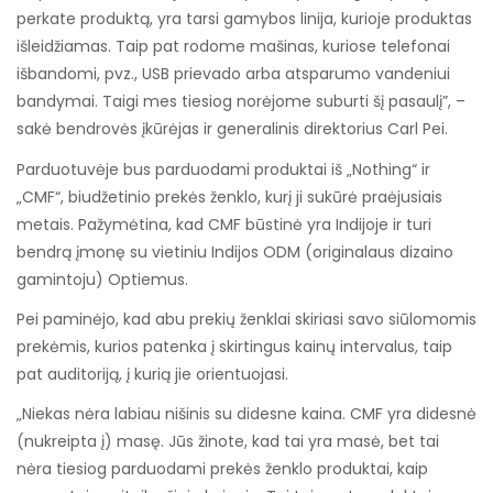
perkate produktą, yra tarsi gamybos linija, kurioje produktas
išleidžiamas. Taip pat rodome mašinas, kuriose telefonai
išbandomi, pvz., USB prievado arba atsparumo vandeniui
bandymai. Taigi mes tiesiog norėjome suburti šį pasaulį”, –
sakė bendrovės įkūrėjas ir generalinis direktorius Carl Pei.
Parduotuvėje bus parduodami produktai iš „Nothing“ ir
„CMF“, biudžetinio prekės ženklo, kurį ji sukūrė praėjusiais
metais. Pažymėtina, kad CMF būstinė yra Indijoje ir turi
bendrą įmonę su vietiniu Indijos ODM (originalaus dizaino
gamintoju) Optiemus.
Pei paminėjo, kad abu prekių ženklai skiriasi savo siūlomomis
prekėmis, kurios patenka į skirtingus kainų intervalus, taip
pat auditoriją, į kurią jie orientuojasi.
„Niekas nėra labiau nišinis su didesne kaina. CMF yra didesnė
(nukreipta į) masę. Jūs žinote, kad tai yra masė, bet tai
nėra tiesiog parduodami prekės ženklo produktai, kaip