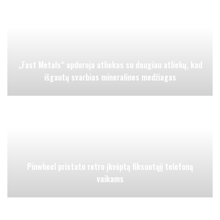
„Fast Metals“ apdoroja atliekas su daugiau atliekų, kad
išgautų svarbias mineralines medžiagas
Pinwheel pristato retro įkvėptą fiksuotąjį telefoną
vaikams