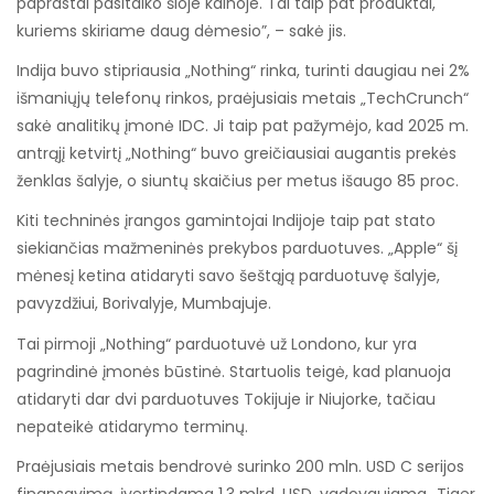
paprastai pasitaiko šioje kainoje. Tai taip pat produktai,
kuriems skiriame daug dėmesio”, – sakė jis.
Indija buvo stipriausia „Nothing“ rinka, turinti daugiau nei 2%
išmaniųjų telefonų rinkos, praėjusiais metais „TechCrunch“
sakė analitikų įmonė IDC. Ji taip pat pažymėjo, kad 2025 m.
antrąjį ketvirtį „Nothing“ buvo greičiausiai augantis prekės
ženklas šalyje, o siuntų skaičius per metus išaugo 85 proc.
Kiti techninės įrangos gamintojai Indijoje taip pat stato
siekiančias mažmeninės prekybos parduotuves. „Apple“ šį
mėnesį ketina atidaryti savo šeštąją parduotuvę šalyje,
pavyzdžiui, Borivalyje, Mumbajuje.
Tai pirmoji „Nothing“ parduotuvė už Londono, kur yra
pagrindinė įmonės būstinė. Startuolis teigė, kad planuoja
atidaryti dar dvi parduotuves Tokijuje ir Niujorke, tačiau
nepateikė atidarymo terminų.
Praėjusiais metais bendrovė surinko 200 mln. USD C serijos
finansavimą, įvertindama 1,3 mlrd. USD, vadovaujama „Tiger