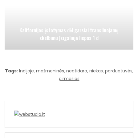
Kalifornijos įstatymas dėl garsiai transliuojamų
skelbimų įsigalioja liepos 1 d
Tags:
Indijoje
,
mažmeninės
,
neatidaro
,
niekas
,
parduotuvės
,
pirmosios