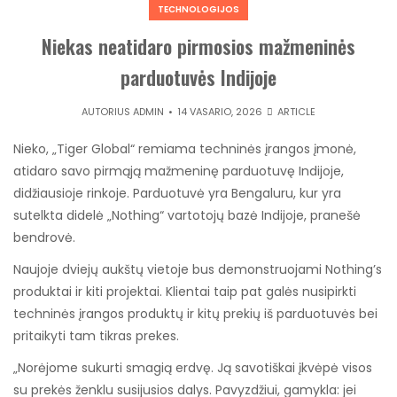
TECHNOLOGIJOS
Niekas neatidaro pirmosios mažmeninės
parduotuvės Indijoje
AUTORIUS
ADMIN
14 VASARIO, 2026
ARTICLE
Nieko, „Tiger Global“ remiama techninės įrangos įmonė,
atidaro savo pirmąją mažmeninę parduotuvę Indijoje,
didžiausioje rinkoje. Parduotuvė yra Bengaluru, kur yra
sutelkta didelė „Nothing“ vartotojų bazė Indijoje, pranešė
bendrovė.
Naujoje dviejų aukštų vietoje bus demonstruojami Nothing’s
produktai ir kiti projektai. Klientai taip pat galės nusipirkti
techninės įrangos produktų ir kitų prekių iš parduotuvės bei
pritaikyti tam tikras prekes.
„Norėjome sukurti smagią erdvę. Ją savotiškai įkvėpė visos
su prekės ženklu susijusios dalys. Pavyzdžiui, gamykla: jei