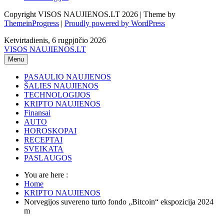
Copyright VISOS NAUJIENOS.LT 2026 | Theme by
ThemeinProgress
|
Proudly powered by WordPress
Ketvirtadienis, 6 rugpjūčio 2026
VISOS NAUJIENOS.LT
Menu
PASAULIO NAUJIENOS
ŠALIES NAUJIENOS
TECHNOLOGIJOS
KRIPTO NAUJIENOS
Finansai
AUTO
HOROSKOPAI
RECEPTAI
SVEIKATA
PASLAUGOS
You are here :
Home
KRIPTO NAUJIENOS
Norvegijos suvereno turto fondo „Bitcoin“ ekspozicija 2024
m