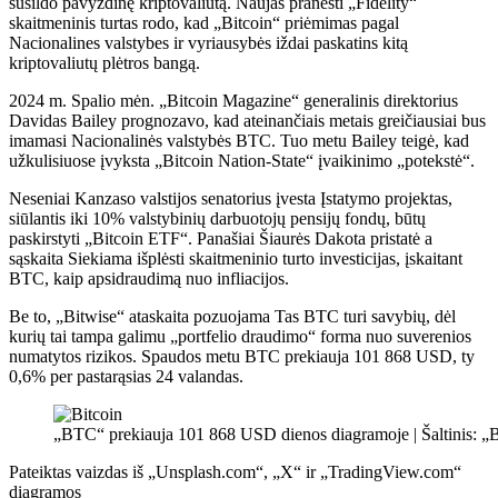
sušildo pavyzdinę kriptovaliutą. Naujas
pranešti
„Fidelity“
skaitmeninis turtas rodo, kad „Bitcoin“ priėmimas pagal
Nacionalines valstybes ir vyriausybės iždai paskatins kitą
kriptovaliutų plėtros bangą.
2024 m. Spalio mėn. „Bitcoin Magazine“ generalinis direktorius
Davidas Bailey prognozavo, kad ateinančiais metais greičiausiai bus
imamasi Nacionalinės valstybės BTC. Tuo metu Bailey teigė, kad
užkulisiuose įvyksta „Bitcoin Nation-State“ įvaikinimo „potekstė“.
Neseniai Kanzaso valstijos senatorius
įvesta
Įstatymo projektas,
siūlantis iki 10% valstybinių darbuotojų pensijų fondų, būtų
paskirstyti „Bitcoin ETF“. Panašiai Šiaurės Dakota pristatė a
sąskaita
Siekiama išplėsti skaitmeninio turto investicijas, įskaitant
BTC, kaip apsidraudimą nuo infliacijos.
Be to, „Bitwise“ ataskaita
pozuojama
Tas BTC turi savybių, dėl
kurių tai tampa galimu „portfelio draudimo“ forma nuo suverenios
numatytos rizikos. Spaudos metu BTC prekiauja 101 868 USD, ty
0,6% per pastarąsias 24 valandas.
„BTC“ prekiauja 101 868 USD dienos diagramoje | Šaltinis:
Pateiktas vaizdas iš „Unsplash.com“, „X“ ir „TradingView.com“
diagramos