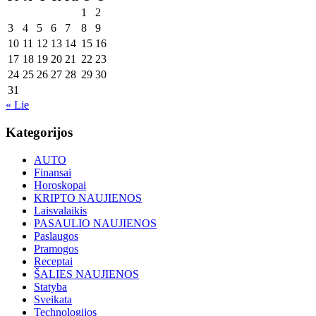
1
2
3
4
5
6
7
8
9
10
11
12
13
14
15
16
17
18
19
20
21
22
23
24
25
26
27
28
29
30
31
« Lie
Kategorijos
AUTO
Finansai
Horoskopai
KRIPTO NAUJIENOS
Laisvalaikis
PASAULIO NAUJIENOS
Paslaugos
Pramogos
Receptai
ŠALIES NAUJIENOS
Statyba
Sveikata
Technologijos