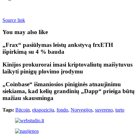
Source link
You may also like
„Frax“ pasiūlymas leistų ankstyvą frxETH
išpirkimą su 4 % bauda
Kinijos prokurorai imasi kriptovaliutų maišytuvus
laikyti pinigų plovimo įrodymu
„Coinbase“ išmaniosios piniginės atnaujinimu
siekiama, kad kelių grandinių „Dapp“ prieiga būtų
mažiau skausminga
Tags:
Bitcoin
,
ekspozicija
,
fondo
,
Norvegijos
,
suvereno
,
turto