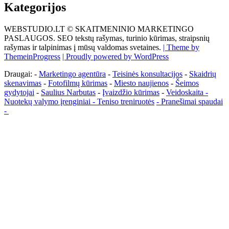
Kategorijos
WEBSTUDIO.LT © SKAITMENINIO MARKETINGO
PASLAUGOS. SEO tekstų rašymas, turinio kūrimas, straipsnių
rašymas ir talpinimas į mūsų valdomas svetaines.
| Theme by
ThemeinProgress
| Proudly powered by WordPress
Draugai: -
Marketingo agentūra
-
Teisinės konsultacijos
-
Skaidrių
skenavimas
-
Fotofilmų kūrimas
-
Miesto naujienos
-
Šeimos
gydytojai
-
Saulius Narbutas
-
Įvaizdžio kūrimas
-
Veidoskaita
-
Nuotekų valymo įrenginiai -
Teniso treniruotės
- Pranešimai spaudai
-