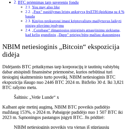
BTC priėmimas tarp suverenių fondų
You may also like
„Frax“ pasiūlymas leistų ankstyvą frxETH išpirkimą su 4 %
bauda
Kinijos prokurorai imasi kriptovaliutų maišytuvus laikyti
pinigų plovimo įrodymu
„Coinbase“ išmaniosios piniginės atnaujinimu siekiama,
kad kelių grandinių „Dapp“ prieiga būtų mažiau skausminga
NBIM netiesioginis „Bitcoin“ ekspozicija
didėja
Didėjantis BTC pritaikymas tarp korporacijų ir tautinių valstybių
dabar atsispindi finansinėse priemonėse, kurios nebūtinai turi
tiesioginį skaitmeninio turto poveikį. NBIM netiesioginis BTC
ekspozicija išaugo nuo 2446 BTC 2024 m. Birželio 30 d. Iki 3,821
BTC rašymo metu.
Šaltinis: „Vetle Lunde“ x
Kalbant apie metinį augimą, NBIM BTC poveikis padidėjo
maždaug 153%, o 2024 m. Pabaigoje padidėjo nuo 1 507 BTC iki
2023 m. Sąmoningos pastangos įsigyti BTC. Jis pridūrė:
NBIM netiesioginis poveikis yra vienas iš stipriausių