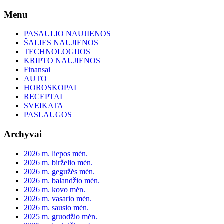
Skip
Menu
to
content
PASAULIO NAUJIENOS
ŠALIES NAUJIENOS
TECHNOLOGIJOS
KRIPTO NAUJIENOS
Finansai
AUTO
HOROSKOPAI
RECEPTAI
SVEIKATA
PASLAUGOS
Archyvai
2026 m. liepos mėn.
2026 m. birželio mėn.
2026 m. gegužės mėn.
2026 m. balandžio mėn.
2026 m. kovo mėn.
2026 m. vasario mėn.
2026 m. sausio mėn.
2025 m. gruodžio mėn.