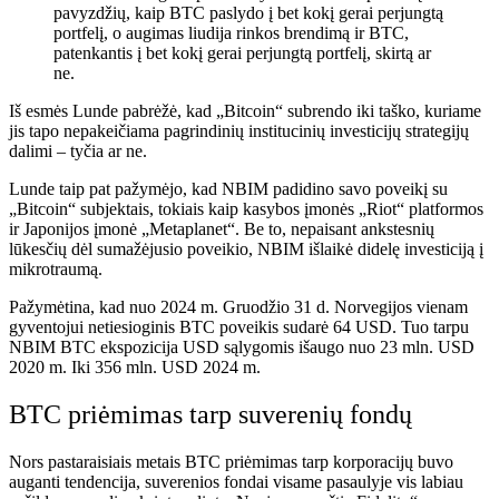
pavyzdžių, kaip BTC paslydo į bet kokį gerai perjungtą
portfelį, o augimas liudija rinkos brendimą ir BTC,
patenkantis į bet kokį gerai perjungtą portfelį, skirtą ar
ne.
Iš esmės Lunde pabrėžė, kad „Bitcoin“ subrendo iki taško, kuriame
jis tapo nepakeičiama pagrindinių institucinių investicijų strategijų
dalimi – tyčia ar ne.
Lunde taip pat pažymėjo, kad NBIM padidino savo poveikį su
„Bitcoin“ subjektais, tokiais kaip kasybos įmonės „Riot“ platformos
ir Japonijos įmonė „Metaplanet“. Be to, nepaisant ankstesnių
lūkesčių dėl sumažėjusio poveikio, NBIM išlaikė didelę investiciją į
mikrotraumą.
Pažymėtina, kad nuo 2024 m. Gruodžio 31 d. Norvegijos vienam
gyventojui netiesioginis BTC poveikis sudarė 64 USD. Tuo tarpu
NBIM BTC ekspozicija USD sąlygomis išaugo nuo 23 mln. USD
2020 m. Iki 356 mln. USD 2024 m.
BTC priėmimas tarp suverenių fondų
Nors pastaraisiais metais BTC priėmimas tarp korporacijų buvo
auganti tendencija, suverenios fondai visame pasaulyje vis labiau