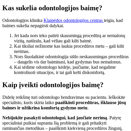
Kas sukelia odontologijos baimę?
Odontologijos klinika
Klaipėdos odontologijos centras
teigia, kad
baimes sukelia nepagirsti dalykai.
Jei kada nors teko patirti skausmingą procedūrą ar nemalonų
vizitą, natūralu, kad vėliau gali kilti baimė.
Kai tiksliai nežinome kas laukia procedūros metu – gali kilti
nerimas.
Nors šiuolaikinė odontologija siūlo neskausmingas procedūras
– daugelis vis dar baiminasi, kad gydymas bus nemalonus.
Kai sėdime odontologo kėdėje, jaučiame, kad negalime
kontroliuoti situacijos, ir tai gali kelti diskomfortą.
Kaip įveikti odontologijos baimę?
Didelę reikšmę turi odontologo bendravimas su pacientu. Ieškokite
specialisto, kuris skiria laiko
paaiškinti procedūras, išklauso jūsų
baimes ir užtikrina komfortą gydymo metu
.
Nebijokite pasakyti odontologui, kad jaučiate nerimą
. Patyrę
specialistai puikiai supranta šią problemą ir gali pritaikyti
raminančias metodikas – paaiškinti kiekvieną procedūros žingsnį,