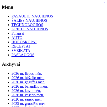
slot gacor
Skip
Menu
to
content
PASAULIO NAUJIENOS
ŠALIES NAUJIENOS
TECHNOLOGIJOS
KRIPTO NAUJIENOS
Finansai
AUTO
HOROSKOPAI
RECEPTAI
SVEIKATA
PASLAUGOS
Archyvai
2026 m. liepos mėn.
2026 m. birželio mėn.
2026 m. gegužės mėn.
2026 m. balandžio mėn.
2026 m. kovo mėn.
2026 m. vasario mėn.
2026 m. sausio mėn.
2025 m. gruodžio mėn.