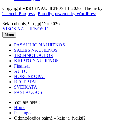
Copyright VISOS NAUJIENOS.LT 2026 | Theme by
ThemeinProgress
|
Proudly powered by WordPress
Sekmadienis, 9 rugpjūčio 2026
VISOS NAUJIENOS.LT
Menu
PASAULIO NAUJIENOS
ŠALIES NAUJIENOS
TECHNOLOGIJOS
KRIPTO NAUJIENOS
Finansai
AUTO
HOROSKOPAI
RECEPTAI
SVEIKATA
PASLAUGOS
You are here :
Home
Paslaugos
Odontologijos baimė – kaip ją įveikti?