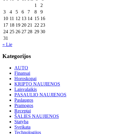
1
2
3
4
5
6
7
8
9
10
11
12
13
14
15
16
17
18
19
20
21
22
23
24
25
26
27
28
29
30
31
« Lie
Kategorijos
AUTO
Finansai
Horoskopai
KRIPTO NAUJIENOS
Laisvalaikis
PASAULIO NAUJIENOS
Paslaugos
Pramogos
Receptai
ŠALIES NAUJIENOS
Statyba
Sveikata
Technologijos