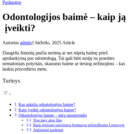
Paslaugos
Odontologijos baimė – kaip ją
įveikti?
Autorius
admin
1 birželio, 2025
Article
Daugelis žmonių jaučia nerimą ar net stiprią baimę prieš
apsilankymą pas odontologą. Tai gali būti susiję su praeities
nemaloniais potyriais, skausmo baime ar tiesiog nežinojimu – kas
laukia procedūros metu.
Turinys
Kas sukelia odontologijos baimę?
Kaip įveikti odontologijos baimę?
Odontologijos baimė – nėra nuosprendis
You may also like
Kaip regionų naujienos formuoja pilietiškumą Lietuvoje
Auksiniai auskarai