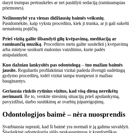
daryti trumpas pertraukėles ar net pasiūlyti sedaciją (raminamąsias
priemones).
Nežinomybė yra vienas didžiausių baimės veiksnių
.
Pasidomėkite, kaip vyksta procedūra, kiek ji trunka, ar ji gali sukelti
nemalonių pojūčių.
Prieš vizitą galite išbandyti gilų kvėpavimą, meditaciją ar
raminančią muziką
. Procedūros metu galite susitelkti į kvėpavimą
arba mintyse susikurti malonius vaizdinius, kurie padės
atsipalaiduoti.
Kuo dažniau lankysitės pas odontologą
–
tuo mažiau baimės
jausite.
Reguliarūs profilaktiniai vizitai padeda išvengti sudėtingų
gydymo procedūrų, todėl vizitai tampa trumpesni ir mažiau
bauginantys.
Geriausia rinktis rytinius vizitus, kad visą dieną nereikėtų
nerimauti
. Be to, venkite stresinių situacijų prieš apsilankymą,
pavyzdžiui, darbo susitikimų ar svarbių įsipareigojimų.
Odontologijos baimė – nėra nuosprendis
Svarbiausia suprasti, kad ši baimė yra normali ir ją galima suvaldyti.
Šiuolaikinė odontologija siūlo neskausmingas ir komfortiškas