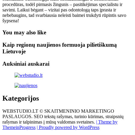
procedūras, todėl pirmasis žingsnis – pasitikėjimas specialistu ir
savimi. Laikui bėgant – vizitai pas odontologą taps įprasta ir
nebebaugins, tad svarbiausia neleisti baimei trukdyti rūpintis savo
šypsena!
You may also like
Kaip regionų naujienos formuoja pilietiškumą
Lietuvoje
Auksiniai auskarai
Kategorijos
WEBSTUDIO.LT © SKAITMENINIO MARKETINGO
PASLAUGOS. SEO tekstų rašymas, turinio kūrimas, straipsnių
rašymas ir talpinimas į mūsų valdomas svetaines.
| Theme by
ThemeinProgress
| Proudly powered by WordPress