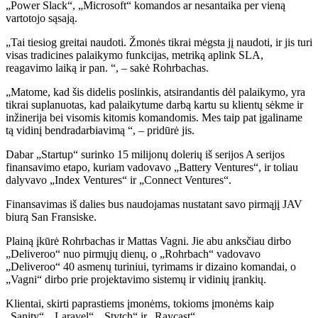
„Power Slack“, „Microsoft“ komandos ar nesantaika per vieną
vartotojo sąsają.
„Tai tiesiog greitai naudoti. Žmonės tikrai mėgsta jį naudoti, ir jis turi
visas tradicines palaikymo funkcijas, metriką aplink SLA,
reagavimo laiką ir pan. “, – sakė Rohrbachas.
„Matome, kad šis didelis poslinkis, atsirandantis dėl palaikymo, yra
tikrai suplanuotas, kad palaikytume darbą kartu su klientų sėkme ir
inžinerija bei visomis kitomis komandomis. Mes taip pat įgaliname
tą vidinį bendradarbiavimą “, – pridūrė jis.
Dabar „Startup“ surinko 15 milijonų dolerių iš serijos A serijos
finansavimo etapo, kuriam vadovavo „Battery Ventures“, ir toliau
dalyvavo „Index Ventures“ ir „Connect Ventures“.
Finansavimas iš dalies bus naudojamas nustatant savo pirmąjį JAV
biurą San Fransiske.
Plainą įkūrė Rohrbachas ir Mattas Vagni. Jie abu anksčiau dirbo
„Deliveroo“ nuo pirmųjų dienų, o „Rohrbach“ vadovavo
„Deliveroo“ 40 asmenų turiniui, tyrimams ir dizaino komandai, o
„Vagni“ dirbo prie projektavimo sistemų ir vidinių įrankių.
Klientai, skirti paprastiems įmonėms, tokioms įmonėms kaip
„Sanity“, „Laravel“, „Stytch“ ir „Raycast“.