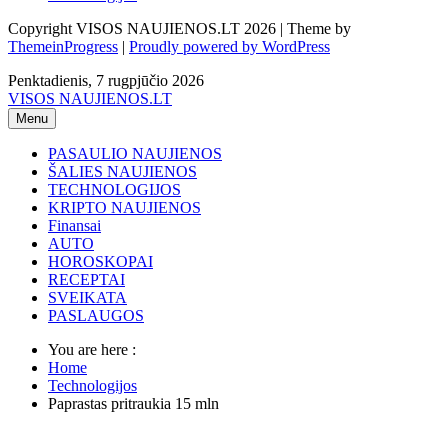
Copyright VISOS NAUJIENOS.LT 2026 | Theme by
ThemeinProgress
|
Proudly powered by WordPress
Penktadienis, 7 rugpjūčio 2026
VISOS NAUJIENOS.LT
Menu
PASAULIO NAUJIENOS
ŠALIES NAUJIENOS
TECHNOLOGIJOS
KRIPTO NAUJIENOS
Finansai
AUTO
HOROSKOPAI
RECEPTAI
SVEIKATA
PASLAUGOS
You are here :
Home
Technologijos
Paprastas pritraukia 15 mln