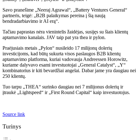
Savo pranešime „Neeraj Agrawal“, „Battery Ventures General“
partneris, teigė: „B2B palaikymas pereina į šią naują
bendradarbiavimo ir AI erą“.
Tačiau paprastas nėra vienintelis žaidėjas, susijęs su šiais klientų
aptarnavimo kanalais. JAV taip pat yra thea ir pylon.
Praėjusiais metais „Pylon“ nusileido 17 milijonų dolerių
investicijoms, kad būtų sukurta visos paslaugos B2B klientų
aptarnavimo platforma, kuriai vadovauja Andreessen Horowitz,
kuriame dalyvavo esami investuotojai „General Catalyst“, „Y“
kombinatorius ir kiti bevardžiai angelai. Dabar jame yra daugiau nei
250 klientų.
Tuo tarpu „THEA“ surinko daugiau nei 7 milijonus dolerių ir
įtraukė „Lightspeed“ ir „First Round Capital“ kaip investuotojus.
Source link
Turinys