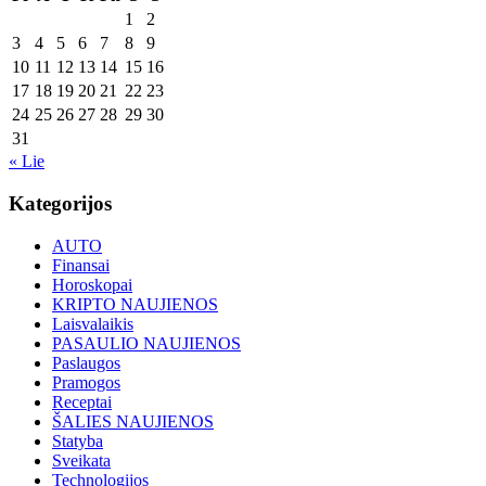
1
2
3
4
5
6
7
8
9
10
11
12
13
14
15
16
17
18
19
20
21
22
23
24
25
26
27
28
29
30
31
« Lie
Kategorijos
AUTO
Finansai
Horoskopai
KRIPTO NAUJIENOS
Laisvalaikis
PASAULIO NAUJIENOS
Paslaugos
Pramogos
Receptai
ŠALIES NAUJIENOS
Statyba
Sveikata
Technologijos