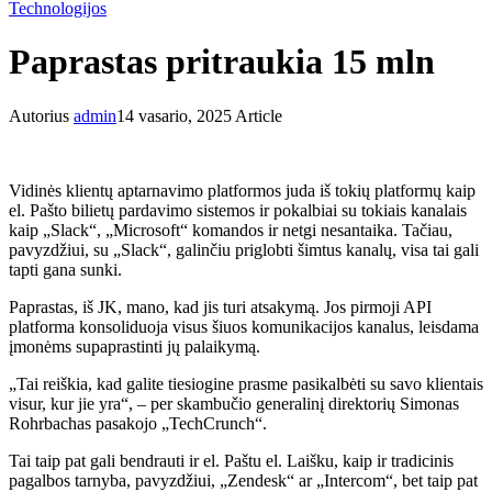
Technologijos
Paprastas pritraukia 15 mln
Autorius
admin
14 vasario, 2025
Article
Vidinės klientų aptarnavimo platformos juda iš tokių platformų kaip
el. Pašto bilietų pardavimo sistemos ir pokalbiai su tokiais kanalais
kaip „Slack“, „Microsoft“ komandos ir netgi nesantaika. Tačiau,
pavyzdžiui, su „Slack“, galinčiu priglobti šimtus kanalų, visa tai gali
tapti gana sunki.
Paprastas, iš JK, mano, kad jis turi atsakymą. Jos pirmoji API
platforma konsoliduoja visus šiuos komunikacijos kanalus, leisdama
įmonėms supaprastinti jų palaikymą.
„Tai reiškia, kad galite tiesiogine prasme pasikalbėti su savo klientais
visur, kur jie yra“, – per skambučio generalinį direktorių Simonas
Rohrbachas pasakojo „TechCrunch“.
Tai taip pat gali bendrauti ir el. Paštu el. Laišku, kaip ir tradicinis
pagalbos tarnyba, pavyzdžiui, „Zendesk“ ar „Intercom“, bet taip pat