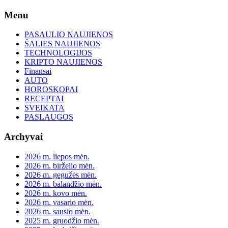
Skip
Menu
to
content
PASAULIO NAUJIENOS
ŠALIES NAUJIENOS
TECHNOLOGIJOS
KRIPTO NAUJIENOS
Finansai
AUTO
HOROSKOPAI
RECEPTAI
SVEIKATA
PASLAUGOS
Archyvai
2026 m. liepos mėn.
2026 m. birželio mėn.
2026 m. gegužės mėn.
2026 m. balandžio mėn.
2026 m. kovo mėn.
2026 m. vasario mėn.
2026 m. sausio mėn.
2025 m. gruodžio mėn.