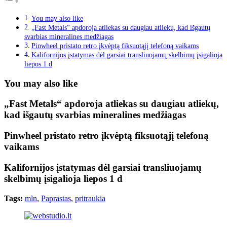
You may also like
„Fast Metals“ apdoroja atliekas su daugiau atliekų, kad išgautų
svarbias mineralines medžiagas
Pinwheel pristato retro įkvėptą fiksuotąjį telefoną vaikams
Kalifornijos įstatymas dėl garsiai transliuojamų skelbimų įsigalioja
liepos 1 d
You may also like
„Fast Metals“ apdoroja atliekas su daugiau atliekų,
kad išgautų svarbias mineralines medžiagas
Pinwheel pristato retro įkvėptą fiksuotąjį telefoną
vaikams
Kalifornijos įstatymas dėl garsiai transliuojamų
skelbimų įsigalioja liepos 1 d
Tags:
mln
,
Paprastas
,
pritraukia