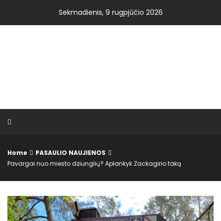
Skip
Sekmadienis, 9 rugpjūčio 2026
to
content
VISOS NAUJIENOS.LT
Home
PASAULIO NAUJIENOS
Pavargai nuo miesto dziunglių? Aplankyk Zackagirio taką