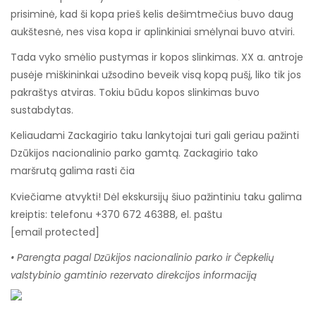
prisiminė, kad ši kopa prieš kelis dešimtmečius buvo daug
aukštesnė, nes visa kopa ir aplinkiniai smėlynai buvo atviri.
Tada vyko smėlio pustymas ir kopos slinkimas. XX a. antroje
pusėje miškininkai užsodino beveik visą kopą pušį, liko tik jos
pakraštys atviras. Tokiu būdu kopos slinkimas buvo
sustabdytas.
Keliaudami Zackagirio taku lankytojai turi gali geriau pažinti
Dzūkijos nacionalinio parko gamtą. Zackagirio tako
maršrutą galima rasti čia
Kviečiame atvykti! Dėl ekskursijų šiuo pažintiniu taku galima
kreiptis: telefonu +370 672 46388, el. paštu
[email protected]
• Parengta pagal Dzūkijos nacionalinio parko ir Čepkelių
valstybinio gamtinio rezervato direkcijos informaciją