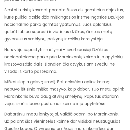
Šimtai turistų kasmet pamato šiuos du gamtinius objektus,
kurie puikiai atskleidžia miškingosios ir smėlingosios Dzūkijos
nacionalinio parko gamtos ypatumus. Juos aplankius
galbūt labiau suprasti ir vietinius dzūkus, šimtus metų
gyvenusius smėlynų, pelkynų ir miškų karalystėje.
Nors vėjo supustyti smėlynai – svarbiausioji Dzūkijos
nacionaliniame parke prie Marcinkonių kaimo ir jo apylinkių
kraštovaizdžio dalis, šiandien čia atvykusiam svečiui ne
visada iš karto pastebima.
Miškai slepia gelsvą smėlį. Bet anksčiau aplink kaimą
nebuvo ištisinio miško masyvo, kaip dabar. Tuo metu aplink
Marcinkonis buvo daug atvirų smėlynų. Papūtus stipriam
vėjui, smėlis buvo pustomas kaime ir jo apylinkėse.
Dabartiniu metu lankytojai, vaikščiodami po Marcinkonis,
užlipa ant šios vienintelės kaime dar visiškai neužaugusios
Gaidžio kopos. O vyresnio amžiaus marcinkoniškiai dar