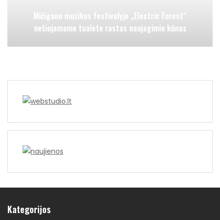
Mičigano muzikos festivalyje „Electric Forest“
nešiojamame tualete rastas naujagimio kūnas
Kategorijos