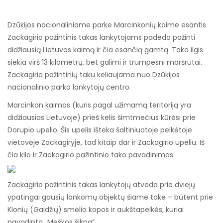
Dzūkijos nacionaliniame parke Marcinkonių kaime esantis
Zackagirio pažintinis takas lankytojams padeda pažinti
didžiausią Lietuvos kaimą ir čia esančią gamtą. Tako ilgis
siekia virš 13 kilometrų, bet galimi ir trumpesni maršrutai.
Zackagirio pažintinių taku keliaujama nuo Dzūkijos
nacionalinio parko lankytojų centro.
Marcinkon kaimas (kuris pagal užimamą teritoriją yra
didžiausias Lietuvoje) prieš kelis šimtmečius kūrėsi prie
Dorupio upelio. Šis upelis išteka šaltiniuotoje pelkėtoje
vietovėje Zackagiryje, tad kitaip dar ir Zackagirio upeliu. Iš
čia kilo ir Zackagirio pažintinio tako pavadinimas.
Zackagirio pažintinis takas lankytojų atveda prie dviejų
ypatingai gausių lankomų objektų šiame take – būtent prie
Klonių (Gaidžių) smėlio kopos ir aukštapelkės, kuriai
pavadinta „Meškos šikna“.