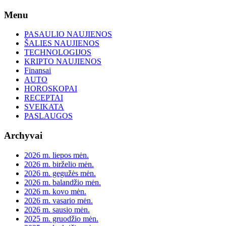
Skip
Menu
to
content
PASAULIO NAUJIENOS
ŠALIES NAUJIENOS
TECHNOLOGIJOS
KRIPTO NAUJIENOS
Finansai
AUTO
HOROSKOPAI
RECEPTAI
SVEIKATA
PASLAUGOS
Archyvai
2026 m. liepos mėn.
2026 m. birželio mėn.
2026 m. gegužės mėn.
2026 m. balandžio mėn.
2026 m. kovo mėn.
2026 m. vasario mėn.
2026 m. sausio mėn.
2025 m. gruodžio mėn.