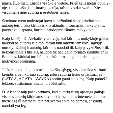
mastą, šiuo metu Europa yra 5-oje vietoje. Prieš kelis metus buvo 2-
oje, tad panašu, kad situacija gerėja, tačiau vis dar svarbu šviesti
visuomenę apie autorių ir gretutines teises.
Seminaro metu mokytojai buvo supažindinti su pagrindinėmis
autorių teisių taisyklėmis ir kita aktualia informacija mokytojams,
pavyzdžiui, aptarta, kūrinių naudojimo išimtys mokykloje.
Kaip kalbėjo D. Alebaitė, yra atvejų, kai kūrinius mokykloje galima
naudoti be autorių leidimo, tačiau būti laikytis tam tikrų sąlygų:
nurodyti šaltinį ir autorių, kūrinius naudoti tik kaip pavyzdžius ir tik
nekomerciniais tikslais, naudoti tik nedidelio formato kūrinius ar jų
ištraukas, kūriniai turi būti tik teisėti ir naudojami orientuojant į
mokymosi programą.
Jei kūrinio naudojimas neatitinka šių sąlygų, visada reikia susitarti –
kreiptis arba į kūrinio autorių, arba į autorių teisių organizacijas
(LATGA, AGATA, AWAKA) norint gauti sutikimą. Kaip pabrėžė
lektorė, susitarimas visada turi būti raštu.
D. Alebaitė taip pat akcentavo, kad autorių teisių apsauga galioja
visiems autorių kūriniams, t. y., net ir esantiems internete. Tad imant
medžiagą iš interneto, taip pat svarbu atkreipti dėmesį, ar kūrinį
naudoti yra legalu.