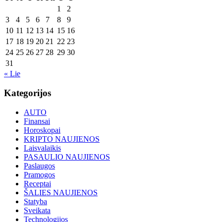
1
2
3
4
5
6
7
8
9
10
11
12
13
14
15
16
17
18
19
20
21
22
23
24
25
26
27
28
29
30
31
« Lie
Kategorijos
AUTO
Finansai
Horoskopai
KRIPTO NAUJIENOS
Laisvalaikis
PASAULIO NAUJIENOS
Paslaugos
Pramogos
Receptai
ŠALIES NAUJIENOS
Statyba
Sveikata
Technologijos