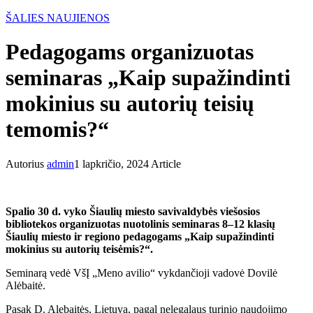
ŠALIES NAUJIENOS
Pedagogams organizuotas
seminaras „Kaip supažindinti
mokinius su autorių teisių
temomis?“
Autorius
admin
1 lapkričio, 2024
Article
Spalio 30 d. vyko Šiaulių miesto savivaldybės viešosios
bibliotekos organizuotas nuotolinis seminaras 8–12 klasių
Šiaulių miesto ir regiono pedagogams „Kaip supažindinti
mokinius su autorių teisėmis?“.
Seminarą vedė VšĮ „Meno avilio“ vykdančioji vadovė Dovilė
Alėbaitė.
Pasak D. Alebaitės, Lietuva, pagal nelegalaus turinio naudojimo