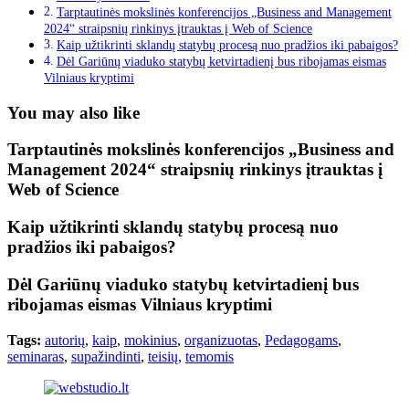
Tarptautinės mokslinės konferencijos „Business and Management
2024“ straipsnių rinkinys įtrauktas į Web of Science
Kaip užtikrinti sklandų statybų procesą nuo pradžios iki pabaigos?
Dėl Gariūnų viaduko statybų ketvirtadienį bus ribojamas eismas
Vilniaus kryptimi
You may also like
Tarptautinės mokslinės konferencijos „Business and
Management 2024“ straipsnių rinkinys įtrauktas į
Web of Science
Kaip užtikrinti sklandų statybų procesą nuo
pradžios iki pabaigos?
Dėl Gariūnų viaduko statybų ketvirtadienį bus
ribojamas eismas Vilniaus kryptimi
Tags:
autorių
,
kaip
,
mokinius
,
organizuotas
,
Pedagogams
,
seminaras
,
supažindinti
,
teisių
,
temomis