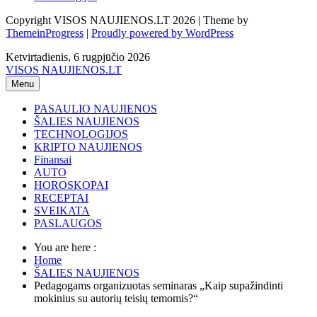
Copyright VISOS NAUJIENOS.LT 2026 | Theme by
ThemeinProgress
|
Proudly powered by WordPress
Ketvirtadienis, 6 rugpjūčio 2026
VISOS NAUJIENOS.LT
Menu
PASAULIO NAUJIENOS
ŠALIES NAUJIENOS
TECHNOLOGIJOS
KRIPTO NAUJIENOS
Finansai
AUTO
HOROSKOPAI
RECEPTAI
SVEIKATA
PASLAUGOS
You are here :
Home
ŠALIES NAUJIENOS
Pedagogams organizuotas seminaras „Kaip supažindinti
mokinius su autorių teisių temomis?“