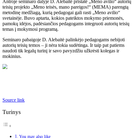
Antroje seminaro dalyje D. Alebaitė pristatė „Meno avilio“ autorių
teisių projekto „Meno teisės, mano pareigos!“ (MEMA) parengtą
metodinę medžiagą, kurią pedagogai gali rasti „Meno avilio“
svetainėje. Buvo aptarta, kokios pateiktos mokymo priemonės,
pamokų idėjos, padėsiančios pedagogams integruoti autorių teisių
temas į mokymosi programą.
Seminaro pabaigoje D. Alebaitė palinkėjo pedagogams nebijoti
autorių teisių temos – ji nėra tokia sudėtinga. Ir taip pat patiems
naudoti tik legalų turinį ir savo pavyzdžiu užkrėsti kolegas ir
mokinius.
Source link
Turinys
You may also like