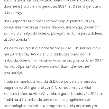
skatina augimas, kurį skatina. Reikia mokyti ir užklausų
duomenis) yra vieni iš geriausių 2024 m. Dešimt geriausių
lėšų rinkėjų.
Nors „Openai“ šiuo metu atrodo kaip AI plakato vaikas,
praėjusiais metais jis nekėlė daugiausiai pinigų. „Openai“
surinko 6,6 milijardo dolerių, palyginti su 10 milijardų dolerių
už „Databricks“.
Vis dėlto daugiausiai finansavimo iš viso – iki šiol daugiau
nei 20 milijardų JAV dolerių, o darbuose buvo dar 40
milijardų dolerių – ir masiškai virusinė programa „ChatGPT“
forma, „Openai“ atstovavo savotiškam „Bellwether“
pramonėje.
Ir taip nenuostabu, kad du didžiausi jos verslo interesai,
pagrindiniai AI ir generatyvinė AI, atrodo, yra varikliai,
kuriems taikoma visa VC veikla, o genai bendrovės 2024 m.
Padidina 47,4 milijardo JAV dolerių, o pagrindinės AI
technologijos aplenkia AI programas, kurių augimas yra