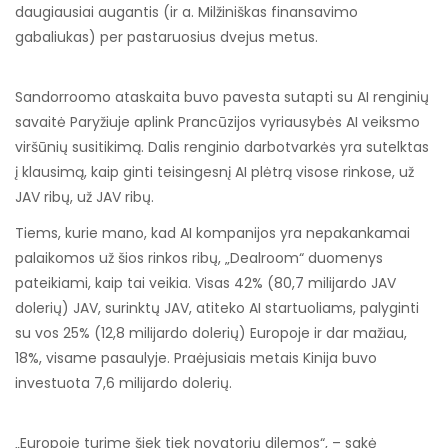
daugiausiai augantis (ir a. Milžiniškas finansavimo
gabaliukas) per pastaruosius dvejus metus.
Sandorroomo ataskaita buvo pavesta sutapti su AI renginių
savaitė Paryžiuje aplink Prancūzijos vyriausybės AI veiksmo
viršūnių susitikimą. Dalis renginio darbotvarkės yra sutelktas
į klausimą, kaip ginti teisingesnį AI plėtrą visose rinkose, už
JAV ribų, už JAV ribų.
Tiems, kurie mano, kad AI kompanijos yra nepakankamai
palaikomos už šios rinkos ribų, „Dealroom“ duomenys
pateikiami, kaip tai veikia. Visas 42% (80,7 milijardo JAV
dolerių) JAV, surinktų JAV, atiteko AI startuoliams, palyginti
su vos 25% (12,8 milijardo dolerių) Europoje ir dar mažiau,
18%, visame pasaulyje. Praėjusiais metais Kinija buvo
investuota 7,6 milijardo dolerių.
„Europoje turime šiek tiek novatorių dilemos“, – sakė