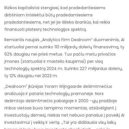
Rizikos kapitalistai stengiasi, kad pradedantiesiems
dirbtiniam intelektui būtų pradedamiesiems
pradedantiesiems, net jei jie išlieka išrankūs, kai reikia
finansuoti platesnį technologijos spektrą.
Remiantis naujais „Analytics Firm Dealroom“ duomenimis, AI
startuoliai pernai surinko 110 milijardų dolerių finansavimą, ty
62% daugiau nei prieš metus. Tuo pačiu metu privačios
įmonės (startuoliai ir mastelio kaupimai) per visą
technologijų spektrą 2024 m. Surinko 227 milijardus dolerių,
ty 12% daugiau nei 2023 m.
„Dealroom“ įkūrėjas Yoram Wijngaarde dešimtmečius
analizuoja ir pataria technologijų pramonėje. Nors
dešimtojo dešimtmečio pabaigoje ir 2000 -ųjų pradžioje
rinkos vietose buvo tempimo momentas, atsižvelgiant į
investuotojų dėmesį, niekas net nebuvo panašus į poveikį AI
investavimui į veiklą ir vertę. „Tai yra didžiausia visų laikų