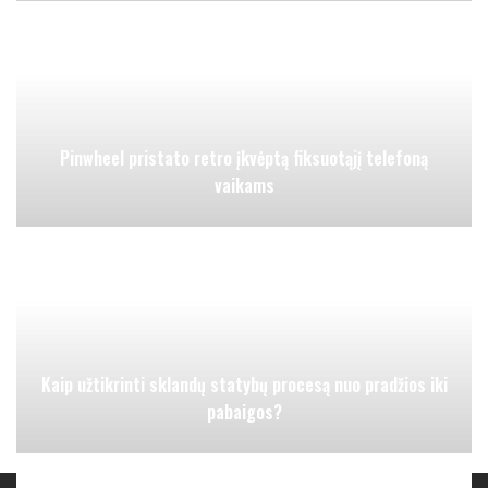
Pinwheel pristato retro įkvėptą fiksuotąjį telefoną
vaikams
Kaip užtikrinti sklandų statybų procesą nuo pradžios iki
pabaigos?