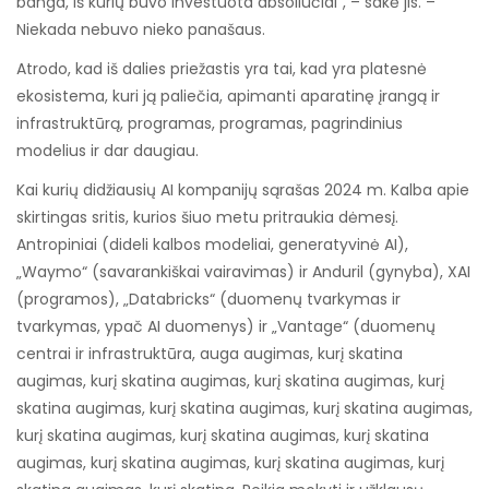
banga, iš kurių buvo investuota absoliučiai“, – sakė jis. –
Niekada nebuvo nieko panašaus.
Atrodo, kad iš dalies priežastis yra tai, kad yra platesnė
ekosistema, kuri ją paliečia, apimanti aparatinę įrangą ir
infrastruktūrą, programas, programas, pagrindinius
modelius ir dar daugiau.
Kai kurių didžiausių AI kompanijų sąrašas 2024 m. Kalba apie
skirtingas sritis, kurios šiuo metu pritraukia dėmesį.
Antropiniai (dideli kalbos modeliai, generatyvinė AI),
„Waymo“ (savarankiškai vairavimas) ir Anduril (gynyba), XAI
(programos), „Databricks“ (duomenų tvarkymas ir
tvarkymas, ypač AI duomenys) ir „Vantage“ (duomenų
centrai ir infrastruktūra, auga augimas, kurį skatina
augimas, kurį skatina augimas, kurį skatina augimas, kurį
skatina augimas, kurį skatina augimas, kurį skatina augimas,
kurį skatina augimas, kurį skatina augimas, kurį skatina
augimas, kurį skatina augimas, kurį skatina augimas, kurį