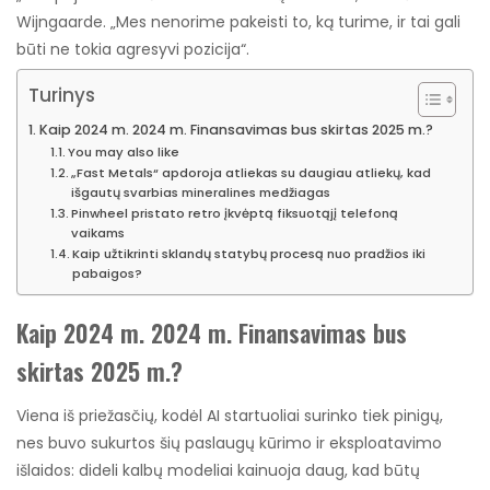
Wijngaarde. „Mes nenorime pakeisti to, ką turime, ir tai gali
būti ne tokia agresyvi pozicija“.
Turinys
Kaip 2024 m. 2024 m. Finansavimas bus skirtas 2025 m.?
You may also like
„Fast Metals“ apdoroja atliekas su daugiau atliekų, kad
išgautų svarbias mineralines medžiagas
Pinwheel pristato retro įkvėptą fiksuotąjį telefoną
vaikams
Kaip užtikrinti sklandų statybų procesą nuo pradžios iki
pabaigos?
Kaip 2024 m. 2024 m. Finansavimas bus
skirtas 2025 m.?
Viena iš priežasčių, kodėl AI startuoliai surinko tiek pinigų,
nes buvo sukurtos šių paslaugų kūrimo ir eksploatavimo
išlaidos: dideli kalbų modeliai kainuoja daug, kad būtų