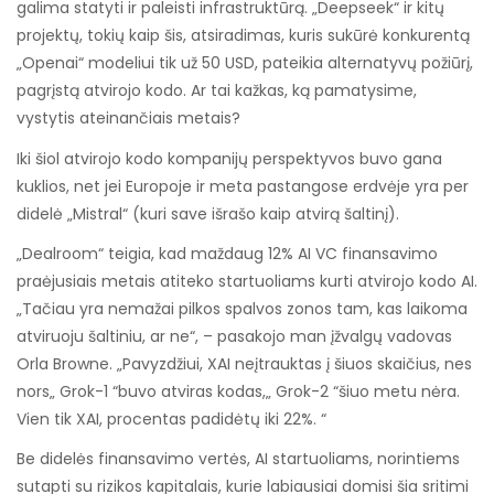
galima statyti ir paleisti infrastruktūrą. „Deepseek“ ir kitų
projektų, tokių kaip šis, atsiradimas, kuris sukūrė konkurentą
„Openai“ modeliui tik už 50 USD, pateikia alternatyvų požiūrį,
pagrįstą atvirojo kodo. Ar tai kažkas, ką pamatysime,
vystytis ateinančiais metais?
Iki šiol atvirojo kodo kompanijų perspektyvos buvo gana
kuklios, net jei Europoje ir meta pastangose ​​erdvėje yra per
didelė „Mistral“ (kuri save išrašo kaip atvirą šaltinį).
„Dealroom“ teigia, kad maždaug 12% AI VC finansavimo
praėjusiais metais atiteko startuoliams kurti atvirojo kodo AI.
„Tačiau yra nemažai pilkos spalvos zonos tam, kas laikoma
atviruoju šaltiniu, ar ne“, – pasakojo man įžvalgų vadovas
Orla Browne. „Pavyzdžiui, XAI neįtrauktas į šiuos skaičius, nes
nors„ Grok-1 “buvo atviras kodas,„ Grok-2 “šiuo metu nėra.
Vien tik XAI, procentas padidėtų iki 22%. “
Be didelės finansavimo vertės, AI startuoliams, norintiems
sutapti su rizikos kapitalais, kurie labiausiai domisi šia sritimi