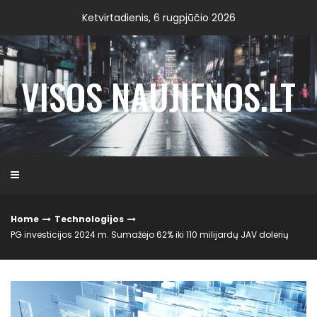
Skip
Ketvirtadienis, 6 rugpjūčio 2026
to
content
VISOS NAUJIENOS.LT
Home
Technologijos
PG investicijos 2024 m. Sumažėjo 62% iki 110 milijardų JAV dolerių