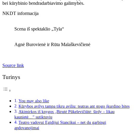
bei kūrybinio bendradarbiavimo galimybės.
NKDT informacija
Scena iš spektaklio „Tyla“
Agnė Burovienė ir Rūta Malaškevičienė
Source link
Turinys
You may also like
Kūrybos avilys tampa tikru aviliu: teatras ant stogo įkurdino bites
Akimirkos iš knygos „Birutė Pūkelevičiūtė: širdy – likau
kaunietė…“ sutiktuvių
Teatro vadovui Egidijui Stancikui – net du garbingi
apdovanojimai