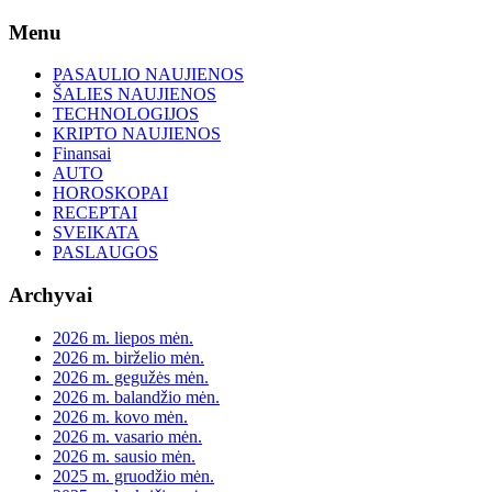
Skip
Menu
to
content
PASAULIO NAUJIENOS
ŠALIES NAUJIENOS
TECHNOLOGIJOS
KRIPTO NAUJIENOS
Finansai
AUTO
HOROSKOPAI
RECEPTAI
SVEIKATA
PASLAUGOS
Archyvai
2026 m. liepos mėn.
2026 m. birželio mėn.
2026 m. gegužės mėn.
2026 m. balandžio mėn.
2026 m. kovo mėn.
2026 m. vasario mėn.
2026 m. sausio mėn.
2025 m. gruodžio mėn.