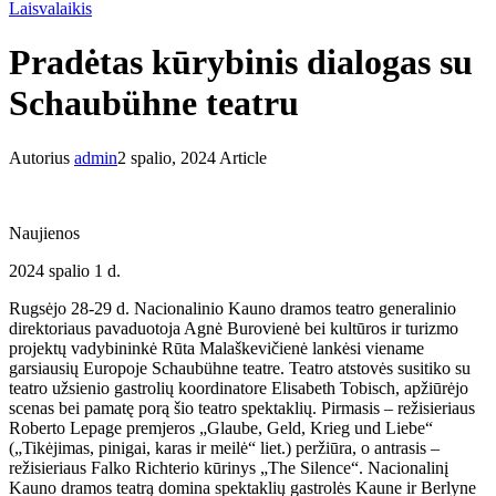
Laisvalaikis
Pradėtas kūrybinis dialogas su
Schaubühne teatru
Autorius
admin
2 spalio, 2024
Article
Naujienos
2024 spalio 1 d.
Rugsėjo 28-29 d. Nacionalinio Kauno dramos teatro generalinio
direktoriaus pavaduotoja Agnė Burovienė bei kultūros ir turizmo
projektų vadybininkė Rūta Malaškevičienė lankėsi viename
garsiausių Europoje Schaubühne teatre. Teatro atstovės susitiko su
teatro užsienio gastrolių koordinatore Elisabeth Tobisch, apžiūrėjo
scenas bei pamatę porą šio teatro spektaklių. Pirmasis – režisieriaus
Roberto Lepage premjeros „Glaube, Geld, Krieg und Liebe“
(„Tikėjimas, pinigai, karas ir meilė“ liet.) peržiūra, o antrasis –
režisieriaus Falko Richterio kūrinys „The Silence“. Nacionalinį
Kauno dramos teatrą domina spektaklių gastrolės Kaune ir Berlyne