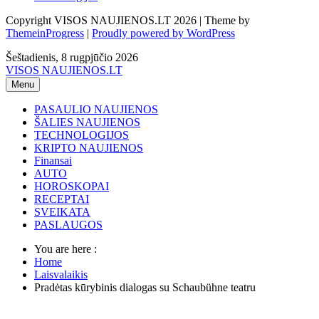
Copyright VISOS NAUJIENOS.LT 2026 | Theme by
ThemeinProgress
|
Proudly powered by WordPress
Šeštadienis, 8 rugpjūčio 2026
VISOS NAUJIENOS.LT
Menu
PASAULIO NAUJIENOS
ŠALIES NAUJIENOS
TECHNOLOGIJOS
KRIPTO NAUJIENOS
Finansai
AUTO
HOROSKOPAI
RECEPTAI
SVEIKATA
PASLAUGOS
You are here :
Home
Laisvalaikis
Pradėtas kūrybinis dialogas su Schaubühne teatru