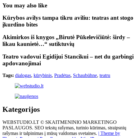
You may also like
Kūrybos avilys tampa tikru aviliu: teatras ant stogo
įkurdino bites
Akimirkos iš knygos „Birutė Pūkelevičiūtė: širdy –
likau kaunietė…“ sutiktuvių
Teatro vadovui Egidijui Stancikui – net du garbingi
apdovanojimai
Tags:
dialogas
,
kūrybinis
,
Pradėtas
,
Schaubühne
,
teatru
Kategorijos
WEBSTUDIO.LT © SKAITMENINIO MARKETINGO
PASLAUGOS. SEO tekstų rašymas, turinio kūrimas, straipsnių
rašymas ir talpinimas į mūsų valdomas svetaines.
| Theme by