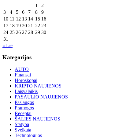
1
2
3
4
5
6
7
8
9
10
11
12
13
14
15
16
17
18
19
20
21
22
23
24
25
26
27
28
29
30
31
« Lie
Kategorijos
AUTO
Finansai
Horoskopai
KRIPTO NAUJIENOS
Laisvalaikis
PASAULIO NAUJIENOS
Paslaugos
Pramogos
Receptai
ŠALIES NAUJIENOS
Statyba
Sveikata
Technologijos