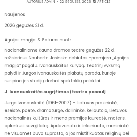
AUTORIUS
ADMIN
22 GEGUŽĖS, 2026
ARTICLE
Naujienos
2026 gegužės 21 d.
Agnijos magija. S. Baturos nuotr.
Nacionaliniame Kauno dramos teatre gegužės 22 d.
režisieriaus Nauberto Jasinsko debiutas –premjera „Agnijos
magija“ pagal J. Ivanauskaitės kūrybą. Teatrinį vyksmą
palydi ir Jurgos Ivanauskaitės plakatų paroda, kurioje
susipina jos studijų darbai, spektaklių palaktai.
J. Ivanauskaitės sugrįžimas į teatro pasaulį
Jurga Ivanauskaitė (1961–2007) – Lietuvos prozininkė,
eseistė, poetė, dramaturgė, dailininkė, keliautoja, Lietuvos
nacionalinės kultūros ir meno premijos laureatė, moteris,
aplenkusi savąjį laiką. Apdovanota ir linksniuota, menininkė
ne visuomet buvo suprasta, o jos mistifikuotas religinių bei