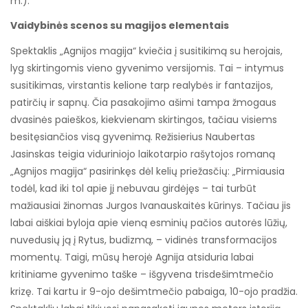
m.).
Vaidybinės scenos su magijos elementais
Spektaklis „Agnijos magija“ kviečia į susitikimą su herojais,
lyg skirtingomis vieno gyvenimo versijomis. Tai – intymus
susitikimas, virstantis kelione tarp realybės ir fantazijos,
patirčių ir sapnų. Čia pasakojimo ašimi tampa žmogaus
dvasinės paieškos, kiekvienam skirtingos, tačiau visiems
besitęsiančios visą gyvenimą. Režisierius Naubertas
Jasinskas teigia viduriniojo laikotarpio rašytojos romaną
„Agnijos magija“ pasirinkęs dėl kelių priežasčių: „Pirmiausia
todėl, kad iki tol apie jį nebuvau girdėjęs – tai turbūt
mažiausiai žinomas Jurgos Ivanauskaitės kūrinys. Tačiau jis
labai aiškiai byloja apie vieną esminių pačios autorės lūžių,
nuvedusių ją į Rytus, budizmą, – vidinės transformacijos
momentų. Taigi, mūsų herojė Agnija atsiduria labai
kritiniame gyvenimo taške – išgyvena trisdešimtmečio
krizę. Tai kartu ir 9-ojo dešimtmečio pabaiga, 10-ojo pradžia.