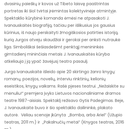
dvasinių paieškų ir kovos už Tibeto laisvę paaštrintas
portretas iki šiol tvirtai įrėmintas kolektyvinėje atmintyje.
Spektaklio kūrybinė komanda ėmėsi ne atpasakoti J.
Ivanauskaitės biografiją, tačiau per išlikusius jos gausius
kūrinius, iš naujo perskaityti žmogiškosios patirties istoriją,
kurią Jurgos atveju skaudžiai ir gerokai per anksti nutraukė
liga. Simboliškai šešiasdešimt penktąjį menininkės
gimtadienį mininčiais metais J. Ivanauskaitės kūryba
atkeliauja į ją ypač žavėjusį teatro pasaulį.
Jurga Ivanauskaitė išleido apie 20 skirtingo žanro knygų:
romanų, poezijos, novelių, interviu rinktinių, kelionių
eseistikos, knygų vaikams. Rašė pjeses teatrui. „Nežaiskite su
mėnuliu!“ premjera įvyko Lietuvos nacionaliniame dramos
teatre 1987-aisiais. Spektaklį režisavo Gytis Padegimas. Beje,
J. Ivanauskaitė buvo ir šio spektaklio dailininkė, plakato
autorė. Vėliau scenoje įkūnyta „Bomba, arba Ariel“ (Užupio
teatras, 2011 m.) ir „Pakalnučių metai“ (Knygos teatras, 2016