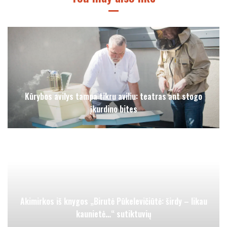
Kūrybos avilys tampa tikru aviliu: teatras ant stogo
įkurdino bites
Akimirkos iš knygos „Birutė Pūkelevičiūtė: širdy – likau
kaunietė…“ sutiktuvių