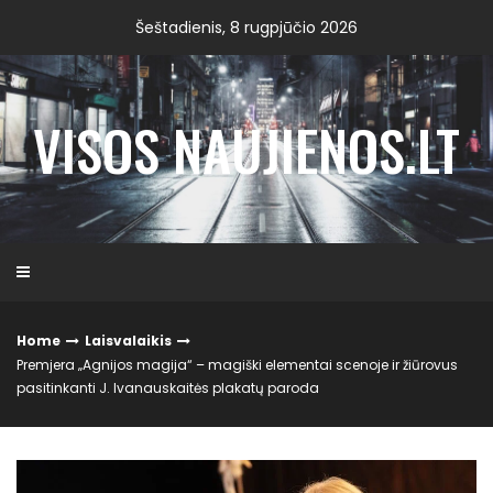
Skip
Šeštadienis, 8 rugpjūčio 2026
to
content
VISOS NAUJIENOS.LT
Home
Laisvalaikis
Premjera „Agnijos magija“ – magiški elementai scenoje ir žiūrovus
pasitinkanti J. Ivanauskaitės plakatų paroda