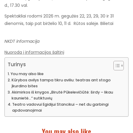
d., 17.30 val.
Spektakliai rodomi 2026 m. gegužės 22, 23, 29, 30 ir 31
dienomis, taip pat birželio 10, 11 d. Rūtos salėje. Bilietai
NKDT informacija
Nuoroda į informacijos šaltinį
Turinys
You may also like
Kūrybos avilys tampa tikru aviliu: teatras ant stogo
įkurdino bites
Akimirkos iš knygos „Birutė Pūkelevičiūtė: širdy – likau
kaunietė…“ sutiktuvių
Teatro vadovui Egidijui Stancikui – net du garbingi
apdovanojimai
You may also like