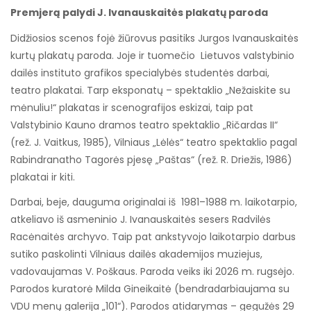
Premjerą palydi J. Ivanauskaitės plakatų paroda
Didžiosios scenos fojė žiūrovus pasitiks Jurgos Ivanauskaitės
kurtų plakatų paroda. Joje ir tuomečio Lietuvos valstybinio
dailės instituto grafikos specialybės studentės darbai,
teatro plakatai. Tarp eksponatų – spektaklio „Nežaiskite su
mėnuliu!“ plakatas ir scenografijos eskizai, taip pat
Valstybinio Kauno dramos teatro spektaklio „Ričardas II“
(rež. J. Vaitkus, 1985), Vilniaus „Lėlės“ teatro spektaklio pagal
Rabindranatho Tagorės pjesę „Paštas“ (rež. R. Driežis, 1986)
plakatai ir kiti.
Darbai, beje, dauguma originalai iš 1981–1988 m. laikotarpio,
atkeliavo iš asmeninio J. Ivanauskaitės sesers Radvilės
Racėnaitės archyvo. Taip pat ankstyvojo laikotarpio darbus
sutiko paskolinti Vilniaus dailės akademijos muziejus,
vadovaujamas V. Poškaus. Paroda veiks iki 2026 m. rugsėjo.
Parodos kuratorė Milda Gineikaitė (bendradarbiaujama su
VDU menų galerija „101“). Parodos atidarymas – gegužės 29