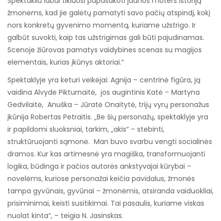
Spektakliu labai tikiuosi papasakoti jaunos moters istoriją
žmonėms, kad jie galėtų pamatyti savo pačių atspindį, kokį
nors konkretų gyvenimo momentą, kuriame užstrigo. Ir
galbūt suvokti, kaip tas užstrigimas gali būti pajudinamas.
Scenoje žiūrovas pamatys vaidybines scenas su magijos
elementais, kurias įkūnys aktoriai.“
Spektaklyje yra keturi veikėjai: Agnija – centrinė figūra, ją
vaidina Alvydė Pikturnaitė, jos augintinis Katė – Martyna
Gedvilaitė, Anuška – Jūratė Onaitytė, trijų vyrų personažus
įkūnija Robertas Petraitis. „Be šių personažų, spektaklyje yra
ir papildomi sluoksniai, tarkim, „akis“ – stebinti,
struktūruojanti sąmonė. Man buvo svarbu vengti socialinės
dramos. Kur kas artimesnė yra magiška, transformuojanti
logika, būdinga ir pačios autorės ankstyvajai kūrybai –
novelėms, kuriose personažai keičia pavidalus, žmonės
tampa gyvūnais, gyvūnai – žmonėmis, atsiranda vaiduokliai,
prisiminimai, keisti susitikimai. Tai pasaulis, kuriame viskas
nuolat kinta“, – teigia N. Jasinskas.