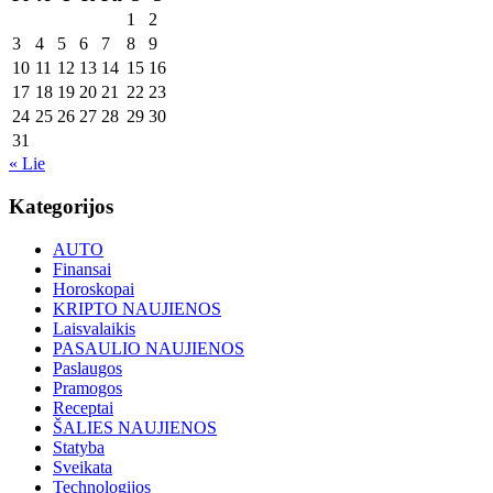
1
2
3
4
5
6
7
8
9
10
11
12
13
14
15
16
17
18
19
20
21
22
23
24
25
26
27
28
29
30
31
« Lie
Kategorijos
AUTO
Finansai
Horoskopai
KRIPTO NAUJIENOS
Laisvalaikis
PASAULIO NAUJIENOS
Paslaugos
Pramogos
Receptai
ŠALIES NAUJIENOS
Statyba
Sveikata
Technologijos