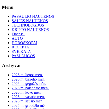
Skip
Menu
to
content
PASAULIO NAUJIENOS
ŠALIES NAUJIENOS
TECHNOLOGIJOS
KRIPTO NAUJIENOS
Finansai
AUTO
HOROSKOPAI
RECEPTAI
SVEIKATA
PASLAUGOS
Archyvai
2026 m. liepos mėn.
2026 m. birželio mėn.
2026 m. gegužės mėn.
2026 m. balandžio mėn.
2026 m. kovo mėn.
2026 m. vasario mėn.
2026 m. sausio mėn.
2025 m. gruodžio mėn.