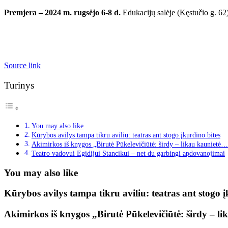
Premjera – 2024 m. rugsėjo 6-8 d.
Edukacijų salėje (Kęstučio g. 62
Source link
Turinys
You may also like
Kūrybos avilys tampa tikru aviliu: teatras ant stogo įkurdino bites
Akimirkos iš knygos „Birutė Pūkelevičiūtė: širdy – likau kaunietė…
Teatro vadovui Egidijui Stancikui – net du garbingi apdovanojimai
You may also like
Kūrybos avilys tampa tikru aviliu: teatras ant stogo į
Akimirkos iš knygos „Birutė Pūkelevičiūtė: širdy – l