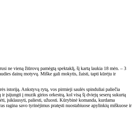
usi ne vieną žiūrovų pamėgtą spektaklį, šį kartą laukia 18 mėn. – 3
udies dainų motyvų. Miške gali mokytis, žaisti, tapti kūrėju ir
 istoriją. Ankstyvą rytą, vos pirmieji saulės spinduliai paliečia
 įsijungti į muzik girios orkestrą, kol visą šį dviejų seserų sukurtą
ebėti, įsiklausyti, paliesti, užuosti. Kūrybinė komanda, kurdama
tras ragina savo tyrinėjimus pratęsti nuostabiuose apylinkių miškuose ir