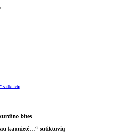
)
“ sutiktuvių
kurdino bites
ikau kaunietė…“ sutiktuvių