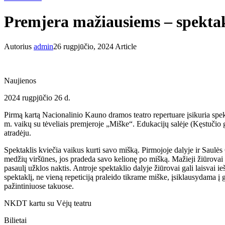
Premjera mažiausiems – spekta
Autorius
admin
26 rugpjūčio, 2024
Article
Naujienos
2024 rugpjūčio 26 d.
Pirmą kartą Nacionalinio Kauno dramos teatro repertuare įsikuria spek
m. vaikų su tėveliais premjeroje „Miške“. Edukacijų salėje (Kęstučio g
atradėju.
Spektaklis kviečia vaikus kurti savo mišką. Pirmojoje dalyje ir Saulės 
medžių viršūnes, jos pradeda savo kelionę po mišką. Mažieji žiūrovai ga
pasaulį užklos naktis. Antroje spektaklio dalyje žiūrovai gali laisvai i
spektaklį, ne vieną repeticiją praleido tikrame miške, įsiklausydama į 
pažintiniuose takuose.
NKDT kartu su Vėjų teatru
Bilietai