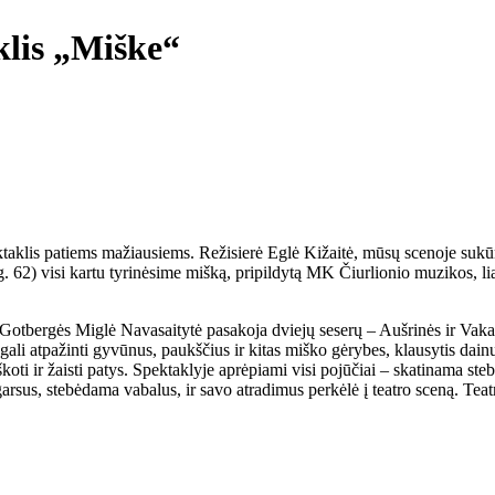
klis „Miške“
taklis patiems mažiausiems. Režisierė Eglė Kižaitė, mūsų scenoje sukūr
. 62) visi kartu tyrinėsime mišką, pripildytą MK Čiurlionio muzikos, lia
Gotbergės Miglė Navasaitytė pasakoja dviejų seserų – Aušrinės ir Vakarės
li atpažinti gyvūnus, paukščius ir kitas miško gėrybes, klausytis dainų ir
eškoti ir žaisti patys. Spektaklyje aprėpiami visi pojūčiai – skatinama st
garsus, stebėdama vabalus, ir savo atradimus perkėlė į teatro sceną. Tea