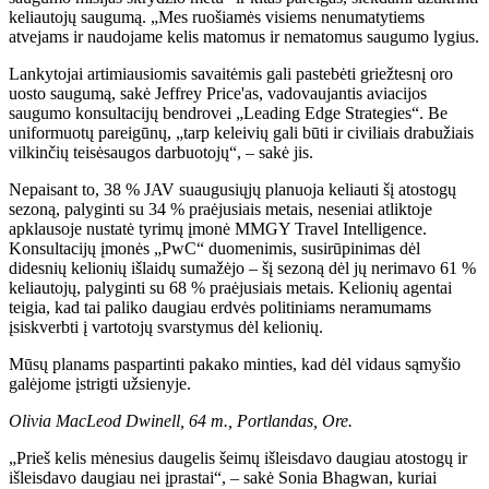
keliautojų saugumą. „Mes ruošiamės visiems nenumatytiems
atvejams ir naudojame kelis matomus ir nematomus saugumo lygius.
Lankytojai artimiausiomis savaitėmis gali pastebėti griežtesnį oro
uosto saugumą, sakė Jeffrey Price'as, vadovaujantis aviacijos
saugumo konsultacijų bendrovei „Leading Edge Strategies“. Be
uniformuotų pareigūnų, „tarp keleivių gali būti ir civiliais drabužiais
vilkinčių teisėsaugos darbuotojų“, – sakė jis.
Nepaisant to, 38 % JAV suaugusiųjų planuoja keliauti šį atostogų
sezoną, palyginti su 34 % praėjusiais metais, neseniai atliktoje
apklausoje nustatė tyrimų įmonė MMGY Travel Intelligence.
Konsultacijų įmonės „PwC“ duomenimis, susirūpinimas dėl
didesnių kelionių išlaidų sumažėjo – šį sezoną dėl jų nerimavo 61 %
keliautojų, palyginti su 68 % praėjusiais metais. Kelionių agentai
teigia, kad tai paliko daugiau erdvės politiniams neramumams
įsiskverbti į vartotojų svarstymus dėl kelionių.
Mūsų planams paspartinti pakako minties, kad dėl vidaus sąmyšio
galėjome įstrigti užsienyje.
Olivia MacLeod Dwinell, 64 m., Portlandas, Ore.
„Prieš kelis mėnesius daugelis šeimų išleisdavo daugiau atostogų ir
išleisdavo daugiau nei įprastai“, – sakė Sonia Bhagwan, kuriai