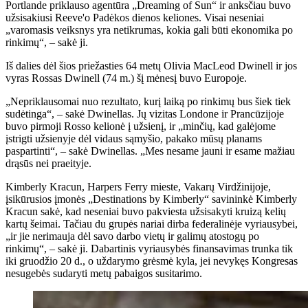
Portlande priklauso agentūra „Dreaming of Sun“ ir anksčiau buvo
užsisakiusi Reeve'o Padėkos dienos keliones. Visai neseniai
„varomasis veiksnys yra netikrumas, kokia gali būti ekonomika po
rinkimų“, – sakė ji.
Iš dalies dėl šios priežasties 64 metų Olivia MacLeod Dwinell ir jos
vyras Rossas Dwinell (74 m.) šį mėnesį buvo Europoje.
„Nepriklausomai nuo rezultato, kurį laiką po rinkimų bus šiek tiek
sudėtinga“, – sakė Dwinellas. Jų vizitas Londone ir Prancūzijoje
buvo pirmoji Rosso kelionė į užsienį, ir „minčių, kad galėjome
įstrigti užsienyje dėl vidaus sąmyšio, pakako mūsų planams
paspartinti“, – sakė Dwinellas. „Mes nesame jauni ir esame mažiau
drąsūs nei praeityje.
Kimberly Kracun, Harpers Ferry mieste, Vakarų Virdžinijoje,
įsikūrusios įmonės „Destinations by Kimberly“ savininkė Kimberly
Kracun sakė, kad neseniai buvo pakviesta užsisakyti kruizą kelių
kartų šeimai. Tačiau du grupės nariai dirba federalinėje vyriausybei,
„ir jie nerimauja dėl savo darbo vietų ir galimų atostogų po
rinkimų“, – sakė ji. Dabartinis vyriausybės finansavimas trunka tik
iki gruodžio 20 d., o uždarymo grėsmė kyla, jei nevykęs Kongresas
nesugebės sudaryti metų pabaigos susitarimo.