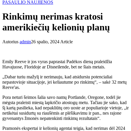
PASAULIO NAUJIENOS
Rinkimų nerimas kratosi
amerikiečių kelionių planų
Autorius
admin
26 spalio, 2024
Article
Emily Reeve ir jos vyras paprastai Padėkos dieną praleidžia
Havajuose, Floridoje ar Disneilende, bet ne šiais metais.
„Dabar turiu mažylį ir nerimauju, kad atsidursiu potencialiai
nepastovioje situacijoje, jei keliautume po rinkimų“, – sakė 32 metų
Reeve'as.
Pora neturi šeimos šalia savo namų Portlande, Oregone, todėl jie
mėgsta praleisti miestą lapkričio atostogų metu. Tačiau jie sako, kad
šį kartą pasilieka, kad nepakliūtų oro uoste ar populiarioje vietoje, „ir
netikėtai susidurtų su riaušėmis ar plėšikavimu ir pan., nes rajone
gyvenantys žmonės nepatenkinti rinkimų rezultatais“.
Pramonės ekspertai ir kelionių agentai teigia, kad nerimas dėl 2024