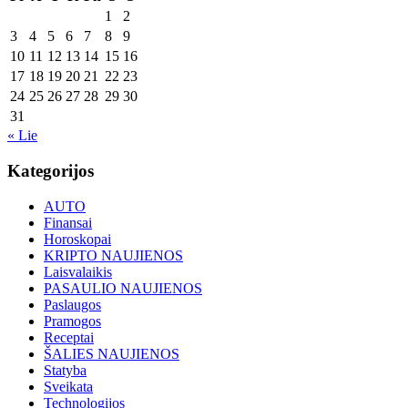
1
2
3
4
5
6
7
8
9
10
11
12
13
14
15
16
17
18
19
20
21
22
23
24
25
26
27
28
29
30
31
« Lie
Kategorijos
AUTO
Finansai
Horoskopai
KRIPTO NAUJIENOS
Laisvalaikis
PASAULIO NAUJIENOS
Paslaugos
Pramogos
Receptai
ŠALIES NAUJIENOS
Statyba
Sveikata
Technologijos