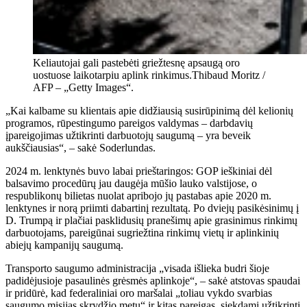
Keliautojai gali pastebėti griežtesnę apsaugą oro
uostuose laikotarpiu aplink rinkimus.
Thibaud Moritz /
AFP – „Getty Images“.
„Kai kalbame su klientais apie didžiausią susirūpinimą dėl kelionių
programos, rūpestingumo pareigos valdymas – darbdavių
įpareigojimas užtikrinti darbuotojų saugumą – yra beveik
aukščiausias“, – sakė Soderlundas.
2024 m. lenktynės buvo labai prieštaringos: GOP ieškiniai dėl
balsavimo procedūrų jau daugėja mūšio lauko valstijose, o
respublikonų bilietas nuolat apribojo jų pastabas apie 2020 m.
lenktynes ​​ir norą priimti dabartinį rezultatą. Po dviejų pasikėsinimų į
D. Trumpą ir plačiai pasklidusių pranešimų apie grasinimus rinkimų
darbuotojams, pareigūnai sugriežtina rinkimų vietų ir aplinkinių
abiejų kampanijų saugumą.
Transporto saugumo administracija „visada išlieka budri šioje
padidėjusioje pasaulinės grėsmės aplinkoje“, – sakė atstovas spaudai
ir pridūrė, kad federaliniai oro maršalai „toliau vykdo svarbias
saugumo misijas skrydžio metu“ ir kitas pareigas, siekdami užtikrinti