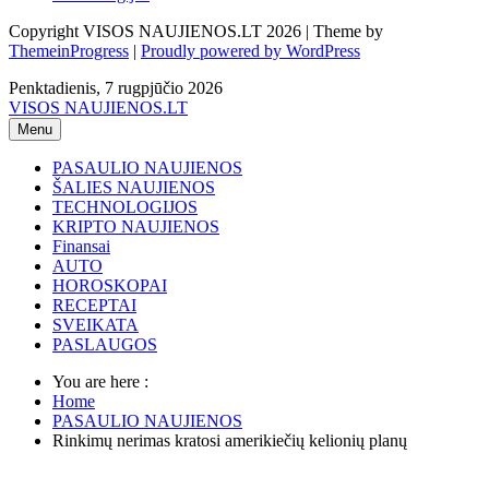
Copyright VISOS NAUJIENOS.LT 2026 | Theme by
ThemeinProgress
|
Proudly powered by WordPress
Penktadienis, 7 rugpjūčio 2026
VISOS NAUJIENOS.LT
Menu
PASAULIO NAUJIENOS
ŠALIES NAUJIENOS
TECHNOLOGIJOS
KRIPTO NAUJIENOS
Finansai
AUTO
HOROSKOPAI
RECEPTAI
SVEIKATA
PASLAUGOS
You are here :
Home
PASAULIO NAUJIENOS
Rinkimų nerimas kratosi amerikiečių kelionių planų