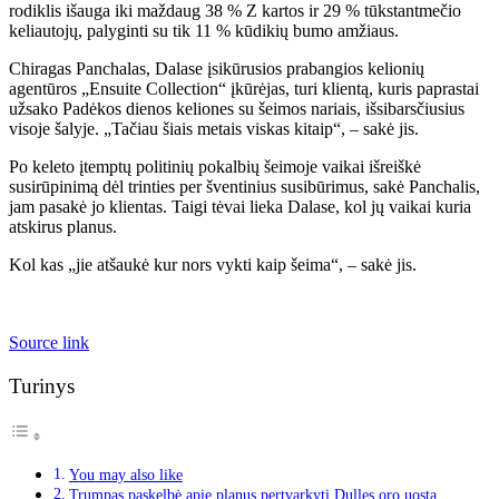
rodiklis išauga iki maždaug 38 % Z kartos ir 29 % tūkstantmečio
keliautojų, palyginti su tik 11 % kūdikių bumo amžiaus.
Chiragas Panchalas, Dalase įsikūrusios prabangios kelionių
agentūros „Ensuite Collection“ įkūrėjas, turi klientą, kuris paprastai
užsako Padėkos dienos keliones su šeimos nariais, išsibarsčiusius
visoje šalyje. „Tačiau šiais metais viskas kitaip“, – sakė jis.
Po keleto įtemptų politinių pokalbių šeimoje vaikai išreiškė
susirūpinimą dėl trinties per šventinius susibūrimus, sakė Panchalis,
jam pasakė jo klientas. Taigi tėvai lieka Dalase, kol jų vaikai kuria
atskirus planus.
Kol kas „jie atšaukė kur nors vykti kaip šeima“, – sakė jis.
Source link
Turinys
You may also like
Trumpas paskelbė apie planus pertvarkyti Dulles oro uostą