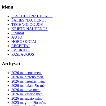
Skip
Menu
to
content
PASAULIO NAUJIENOS
ŠALIES NAUJIENOS
TECHNOLOGIJOS
KRIPTO NAUJIENOS
Finansai
AUTO
HOROSKOPAI
RECEPTAI
SVEIKATA
PASLAUGOS
Archyvai
2026 m. liepos mėn.
2026 m. birželio mėn.
2026 m. gegužės mėn.
2026 m. balandžio mėn.
2026 m. kovo mėn.
2026 m. vasario mėn.
2026 m. sausio mėn.
2025 m. gruodžio mėn.