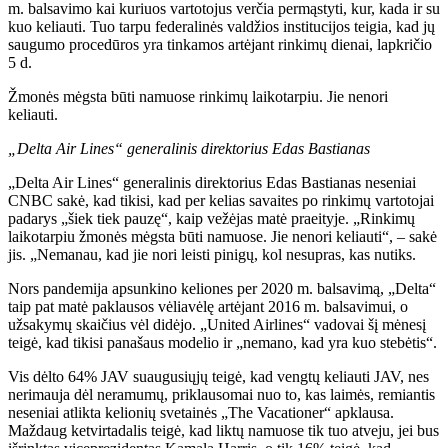
m. balsavimo kai kuriuos vartotojus verčia permąstyti, kur, kada ir su
kuo keliauti. Tuo tarpu federalinės valdžios institucijos teigia, kad jų
saugumo procedūros yra tinkamos artėjant rinkimų dienai, lapkričio
5 d.
Žmonės mėgsta būti namuose rinkimų laikotarpiu. Jie nenori
keliauti.
„Delta Air Lines“ generalinis direktorius Edas Bastianas
„Delta Air Lines“ generalinis direktorius Edas Bastianas neseniai
CNBC sakė, kad tikisi, kad per kelias savaites po rinkimų vartotojai
padarys „šiek tiek pauzę“, kaip vežėjas matė praeityje. „Rinkimų
laikotarpiu žmonės mėgsta būti namuose. Jie nenori keliauti“, – sakė
jis. „Nemanau, kad jie nori leisti pinigų, kol nesupras, kas nutiks.
Nors pandemija apsunkino keliones per 2020 m. balsavimą, „Delta“
taip pat matė paklausos vėliavėlę artėjant 2016 m. balsavimui, o
užsakymų skaičius vėl didėjo. „United Airlines“ vadovai šį mėnesį
teigė, kad tikisi panašaus modelio ir „nemano, kad yra kuo stebėtis“.
Vis dėlto 64% JAV suaugusiųjų teigė, kad vengtų keliauti JAV, nes
nerimauja dėl neramumų, priklausomai nuo to, kas laimės, remiantis
neseniai atlikta kelionių svetainės „The Vacationer“ apklausa.
Maždaug ketvirtadalis teigė, kad liktų namuose tik tuo atveju, jei bus