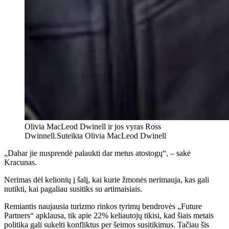
Olivia MacLeod Dwinell ir jos vyras Ross
Dwinnell.
Suteikta Olivia MacLeod Dwinell
„Dabar jie nusprendė palaukti dar metus atostogų“, – sakė
Kracunas.
Nerimas dėl kelionių į šalį, kai kurie žmonės nerimauja, kas gali
nutikti, kai pagaliau susitiks su artimaisiais.
Remiantis naujausia turizmo rinkos tyrimų bendrovės „Future
Partners“ apklausa, tik apie 22% keliautojų tikisi, kad šiais metais
politika gali sukelti konfliktus per šeimos susitikimus. Tačiau šis