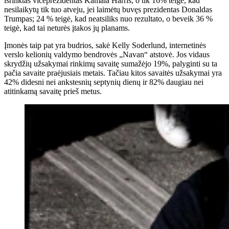
išrinktas viceprezidentas Kamala Harris, o tik 16% teigė, kad
nesilaikytų tik tuo atveju, jei laimėtų buvęs prezidentas Donaldas
Trumpas; 24 % teigė, kad neatsiliks nuo rezultato, o beveik 36 %
teigė, kad tai neturės įtakos jų planams.
Įmonės taip pat yra budrios, sakė Kelly Soderlund, internetinės
verslo kelionių valdymo bendrovės „Navan“ atstovė. Jos vidaus
skrydžių užsakymai rinkimų savaitę sumažėjo 19%, palyginti su ta
pačia savaite praėjusiais metais. Tačiau kitos savaitės užsakymai yra
42% didesni nei ankstesnių septynių dienų ir 82% daugiau nei
atitinkamą savaitę prieš metus.