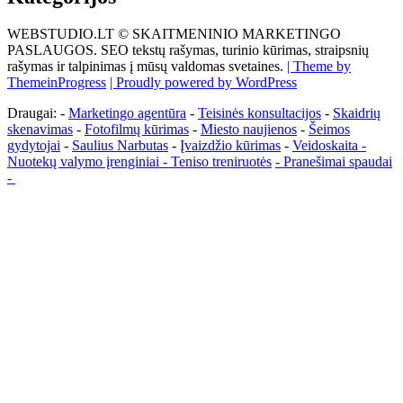
WEBSTUDIO.LT © SKAITMENINIO MARKETINGO
PASLAUGOS. SEO tekstų rašymas, turinio kūrimas, straipsnių
rašymas ir talpinimas į mūsų valdomas svetaines.
| Theme by
ThemeinProgress
| Proudly powered by WordPress
Draugai: -
Marketingo agentūra
-
Teisinės konsultacijos
-
Skaidrių
skenavimas
-
Fotofilmų kūrimas
-
Miesto naujienos
-
Šeimos
gydytojai
-
Saulius Narbutas
-
Įvaizdžio kūrimas
-
Veidoskaita
-
Nuotekų valymo įrenginiai -
Teniso treniruotės
- Pranešimai spaudai
-