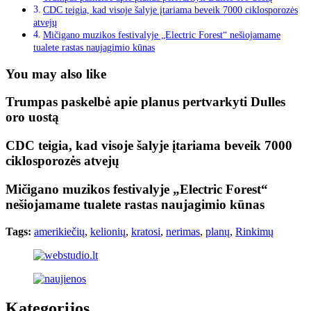
CDC teigia, kad visoje šalyje įtariama beveik 7000 ciklosporozės
atvejų
Mičigano muzikos festivalyje „Electric Forest“ nešiojamame
tualete rastas naujagimio kūnas
You may also like
Trumpas paskelbė apie planus pertvarkyti Dulles
oro uostą
CDC teigia, kad visoje šalyje įtariama beveik 7000
ciklosporozės atvejų
Mičigano muzikos festivalyje „Electric Forest“
nešiojamame tualete rastas naujagimio kūnas
Tags:
amerikiečių
,
kelionių
,
kratosi
,
nerimas
,
planų
,
Rinkimų
Kategorijos