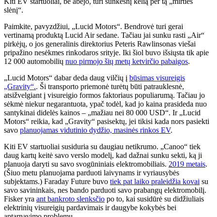
Kiti EV startuoliai, be abejo, turi sunkesnį kelią per tą „mirties
slėnį“.
Paimkite, pavyzdžiui, „Lucid Motors“. Bendrovė turi gerai
vertinamą produktą Lucid Air sedane. Tačiau jai sunku rasti „Air“
pirkėjų, o jos generalinis direktorius Peteris Rawlinsonas viešai
pripažino nesėkmes rinkodaros srityje. Iki šiol buvo išsiųsta tik apie
12 000 automobilių
nuo pirmojo šių metų ketvirčio pabaigos
.
„Lucid Motors“ dabar deda daug vilčių į
būsimas visureigis
„Gravity“.
. Ši transporto priemonė turėtų būti patrauklesnė,
atsižvelgiant į visureigio formos faktoriaus populiarumą. Tačiau jo
sėkmė niekur negarantuota, ypač todėl, kad jo kaina prasideda nuo
santykinai didelės kainos – „mažiau nei 80 000 USD“. Ir „Lucid
Motors“ reikia, kad „Gravity“ pasisektų, jei tikisi kada nors pasiekti
savo
planuojamas vidutinio dydžio, masinės rinkos EV
.
Kiti EV startuoliai susiduria su daugiau netikrumo. „Canoo“ tiek
daug kartų keitė savo verslo modelį, kad dažnai sunku sekti, ką ji
planuoja daryti su savo svogūniniais elektromobiliais.
2019 metais
.
(Šiuo metu planuojama parduoti laivynams ir vyriausybės
subjektams.) Faraday Future buvo
tiek pat laiko praleidžia kovai
su
savo savininkais, nes bando parduoti savo prabangų elektromobilį.
Fisker yra
ant bankroto slenksčio
po to, kai susidūrė su didžiuliais
elektrinių visureigių pardavimais ir daugybe kokybės bei
aptarnavimo problemų.