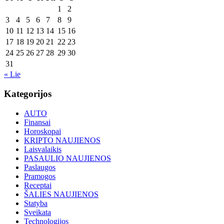
1
2
3
4
5
6
7
8
9
10
11
12
13
14
15
16
17
18
19
20
21
22
23
24
25
26
27
28
29
30
31
« Lie
Kategorijos
AUTO
Finansai
Horoskopai
KRIPTO NAUJIENOS
Laisvalaikis
PASAULIO NAUJIENOS
Paslaugos
Pramogos
Receptai
ŠALIES NAUJIENOS
Statyba
Sveikata
Technologijos