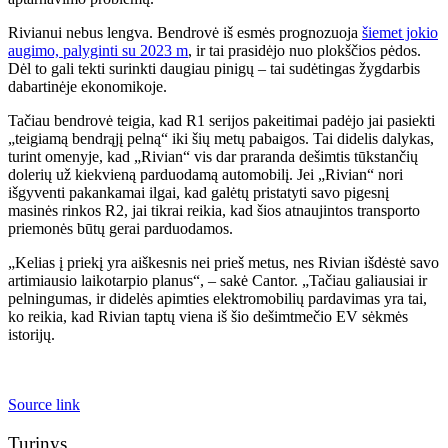
Rivianui nebus lengva. Bendrovė iš esmės prognozuoja
šiemet jokio
augimo, palyginti su 2023 m
, ir tai prasidėjo nuo plokščios pėdos.
Dėl to gali tekti surinkti daugiau pinigų – tai sudėtingas žygdarbis
dabartinėje ekonomikoje.
Tačiau bendrovė teigia, kad R1 serijos pakeitimai padėjo jai pasiekti
„teigiamą bendrąjį pelną“ iki šių metų pabaigos. Tai didelis dalykas,
turint omenyje, kad „Rivian“ vis dar praranda dešimtis tūkstančių
dolerių už kiekvieną parduodamą automobilį. Jei „Rivian“ nori
išgyventi pakankamai ilgai, kad galėtų pristatyti savo pigesnį
masinės rinkos R2, jai tikrai reikia, kad šios atnaujintos transporto
priemonės būtų gerai parduodamos.
„Kelias į priekį yra aiškesnis nei prieš metus, nes Rivian išdėstė savo
artimiausio laikotarpio planus“, – sakė Cantor. „Tačiau galiausiai ir
pelningumas, ir didelės apimties elektromobilių pardavimas yra tai,
ko reikia, kad Rivian taptų viena iš šio dešimtmečio EV sėkmės
istorijų.
Source link
Turinys