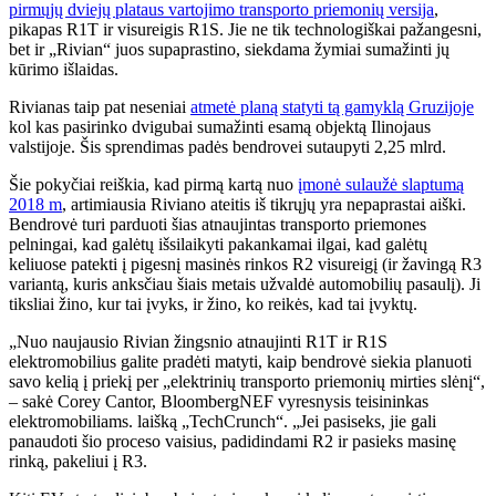
pirmųjų dviejų plataus vartojimo transporto priemonių versija
,
pikapas R1T ir visureigis R1S. Jie ne tik technologiškai pažangesni,
bet ir „Rivian“ juos supaprastino, siekdama žymiai sumažinti jų
kūrimo išlaidas.
Rivianas taip pat neseniai
atmetė planą statyti tą gamyklą Gruzijoje
kol kas pasirinko dvigubai sumažinti esamą objektą Ilinojaus
valstijoje. Šis sprendimas padės bendrovei sutaupyti 2,25 mlrd.
Šie pokyčiai reiškia, kad pirmą kartą nuo
įmonė sulaužė slaptumą
2018 m
, artimiausia Riviano ateitis iš tikrųjų yra nepaprastai aiški.
Bendrovė turi parduoti šias atnaujintas transporto priemones
pelningai, kad galėtų išsilaikyti pakankamai ilgai, kad galėtų
keliuose patekti į pigesnį masinės rinkos R2 visureigį (ir žavingą R3
variantą, kuris anksčiau šiais metais užvaldė automobilių pasaulį). Ji
tiksliai žino, kur tai įvyks, ir žino, ko reikės, kad tai įvyktų.
„Nuo naujausio Rivian žingsnio atnaujinti R1T ir R1S
elektromobilius galite pradėti matyti, kaip bendrovė siekia planuoti
savo kelią į priekį per „elektrinių transporto priemonių mirties slėnį“,
– sakė Corey Cantor, BloombergNEF vyresnysis teisininkas
elektromobiliams. laišką „TechCrunch“. „Jei pasiseks, jie gali
panaudoti šio proceso vaisius, padidindami R2 ir pasieks masinę
rinką, pakeliui į R3.