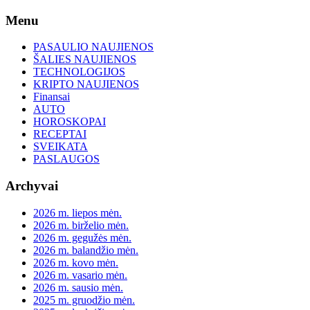
Skip
Menu
to
content
PASAULIO NAUJIENOS
ŠALIES NAUJIENOS
TECHNOLOGIJOS
KRIPTO NAUJIENOS
Finansai
AUTO
HOROSKOPAI
RECEPTAI
SVEIKATA
PASLAUGOS
Archyvai
2026 m. liepos mėn.
2026 m. birželio mėn.
2026 m. gegužės mėn.
2026 m. balandžio mėn.
2026 m. kovo mėn.
2026 m. vasario mėn.
2026 m. sausio mėn.
2025 m. gruodžio mėn.