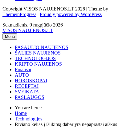
Copyright VISOS NAUJIENOS.LT 2026 | Theme by
ThemeinProgress
|
Proudly powered by WordPress
Sekmadienis, 9 rugpjūčio 2026
VISOS NAUJIENOS.LT
Menu
PASAULIO NAUJIENOS
ŠALIES NAUJIENOS
TECHNOLOGIJOS
KRIPTO NAUJIENOS
Finansai
AUTO
HOROSKOPAI
RECEPTAI
SVEIKATA
PASLAUGOS
You are here :
Home
Technologijos
Riviano kelias į išlikimą dabar yra nepaprastai aiškus