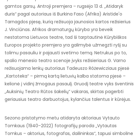
gamtos garsų. Antroji premjera – rugsėjo 13 d. „Atidaryk
duris“ pagal autoriaus iš Burkina Faso (Afrika) Aristide'o
Tarnagdos pjesę, kurią režisuoja jaunosios kartos režisierius
J. Vinciūnas. Afrikos dramaturgų kūryba yra beveik
nestatoma Lietuvos teatre, tad ši tarptautinė Kūrybiškos
Europos projekto premjera yra galimybė užmegzti ryšį su
tolimu pasauliu ir pajausti svetimo temą. Netrukus po to,
spalio mėnesio teatro scenoje įvyks režisieriaus G. Varno
režisuojama lenkų autoriaus Tadeuszo Różewicziaus pjesė
„Kartoteka“ – pirmą kartą lietuvių kalba statoma pjesė –
kelionė į vidinį žmogaus pasaulį. Gruodį teatre vyks šventinis
„Auksinių Teatro Rūtos šakelių“ vakaras, skirtas pagerbti
geriausius teatro darbuotojus, kylančius talentus ir kūrėjus.
Sezono pristatymo metu atidaryta aktoriaus Vytauto
Tomkaus (1940–2022) fotografijų paroda „Vytautas
Tomkus – aktorius, fotografas, dailininkas“, tapusi simboline