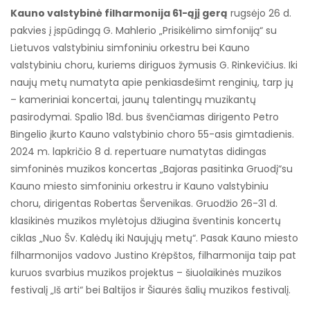
Kauno valstybinė filharmonija 61-ąjį gerą
rugsėjo 26 d.
pakvies į įspūdingą G. Mahlerio „Prisikėlimo simfoniją“ su
Lietuvos valstybiniu simfoniniu orkestru bei Kauno
valstybiniu choru, kuriems diriguos žymusis G. Rinkevičius. Iki
naujų metų numatyta apie penkiasdešimt renginių, tarp jų
– kameriniai koncertai, jaunų talentingų muzikantų
pasirodymai. Spalio 18d. bus švenčiamas dirigento Petro
Bingelio įkurto Kauno valstybinio choro 55-asis gimtadienis.
2024 m. lapkričio 8 d. repertuare numatytas didingas
simfoninės muzikos koncertas „Bajoras pasitinka Gruodį“su
Kauno miesto simfoniniu orkestru ir Kauno valstybiniu
choru, dirigentas Robertas Šervenikas. Gruodžio 26-31 d.
klasikinės muzikos mylėtojus džiugina šventinis koncertų
ciklas „Nuo Šv. Kalėdų iki Naujųjų metų“. Pasak Kauno miesto
filharmonijos vadovo Justino Krėpštos, filharmonija taip pat
kuruos svarbius muzikos projektus – šiuolaikinės muzikos
festivalį „Iš arti“ bei Baltijos ir Šiaurės šalių muzikos festivalį.