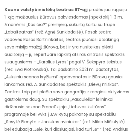
Kauno valstybinis lėlių teatras 67-ąjį
pradės jau rugsėjo
1-ąją mažiausius žiūrovus pakviesdamas į spektaklį 1-3 m.
žmonėms „Kas čia?“ premjerą, sukurtą kartu su trupe
„Labaiteatras“ (rež. Agnė Sunklodaitė). Pasak teatro
vadovės Rasos Bartninkaitės, teatras jaučiasi atsakingą
savo misiją mažąjį žiūrovą, bet ir yra nusiteikęs plėsti
auditoriją – jų repertuare lapkritį atsiras antrasis spektaklis
suaugusiems – „Karalius Lyras“ pagal V. Šekspyro tekstus
(rež. Ewa Piotrowska). Tai paskatino 2021 m. pastatytas,
„Auksiniu scenos kryžiumi“ apdovanotas ir žiūrovų gausiai
lankomas rež. A. Sunklodaitės spektaklis „Dievų miškas“.
Teatras taip pat plečia savo geografiją ir rengiasi aktyvioms
gastrolėms daug. Su spektakliu „Pasaulėliai“ lėlininkai
didžiausio sezono Prancūzijoje „Lietuvos kultūros“
programoje bei vyks į JAV Rytų pakrantę su spektakliu
„Sesytė Elenytė ir Joniukas aviniukas“ (rež. Milda Mičiulytė)
bei edukacija „Lėlė, kuri didžiuojasi, kad turi „ė“ “ (rež. Andrius