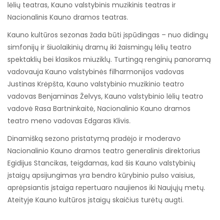
lėlių teatras, Kauno valstybinis muzikinis teatras ir
Nacionalinis Kauno dramos teatras.
Kauno kultūros sezonas žada būti įspūdingas – nuo ​​didingų
simfonijų ir šiuolaikinių dramų iki žaismingų lėlių teatro
spektaklių bei klasikos miuziklų. Turtingą renginių panoramą
vadovauja Kauno valstybinės filharmonijos vadovas
Justinas Krėpšta, Kauno valstybinio muzikinio teatro
vadovas Benjaminas Želvys, Kauno valstybinio lėlių teatro
vadovė Rasa Bartninkaitė, Nacionalinio Kauno dramos
teatro meno vadovas Edgaras Klivis.
Dinamišką sezono pristatymą pradėjo ir moderavo
Nacionalinio Kauno dramos teatro generalinis direktorius
Egidijus Stancikas, teigdamas, kad šis Kauno valstybinių
įstaigų apsijungimas yra bendro kūrybinio pulso vaisius,
aprėpsiantis įstaiga repertuaro naujienos iki Naujųjų metų.
Ateityje Kauno kultūros įstaigų skaičius turėtų augti.