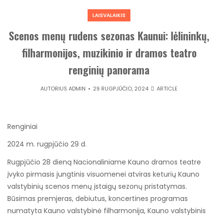
LAISVALAIKIS
Scenos menų rudens sezonas Kaunui: lėlininkų,
filharmonijos, muzikinio ir dramos teatro
renginių panorama
AUTORIUS
ADMIN
29 RUGPJŪČIO, 2024
ARTICLE
Renginiai
2024 m. rugpjūčio 29 d.
Rugpjūčio 28 dieną Nacionaliniame Kauno dramos teatre
įvyko pirmasis jungtinis visuomenei atviras keturių Kauno
valstybinių scenos menų įstaigų sezonų pristatymas.
Būsimas premjeras, debiutus, koncertines programas
numatyta Kauno valstybinė filharmonija, Kauno valstybinis