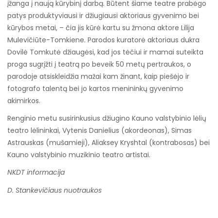
įžanga į naują kūrybinį darbą. Būtent šiame teatre prabėgo
patys produktyviausi ir džiugiausi aktoriaus gyvenimo bei
kūrybos metai, – čia jis kūrė kartu su žmona aktore Lilija
Mulevičiūte-Tomkiene. Parodos kuratorė aktoriaus dukra
Dovilė Tomkutė džiaugėsi, kad jos tėčiui ir mamai suteikta
proga sugrįžti į teatrą po beveik 50 metų pertraukos, o
parodoje atsiskleidžia mažai kam žinant, kaip piešėjo ir
fotografo talentą bei jo kartos menininkų gyvenimo
akimirkos.
Renginio metu susirinkusius džiugino Kauno valstybinio lėlių
teatro lėlininkai, Vytenis Danielius (akordeonas), Simas
Astrauskas (mušamieji), Aliaksey Kryshtal (kontrabosas) bei
Kauno valstybinio muzikinio teatro artistai.
NKDT informacija
D. Stankevičiaus nuotraukos