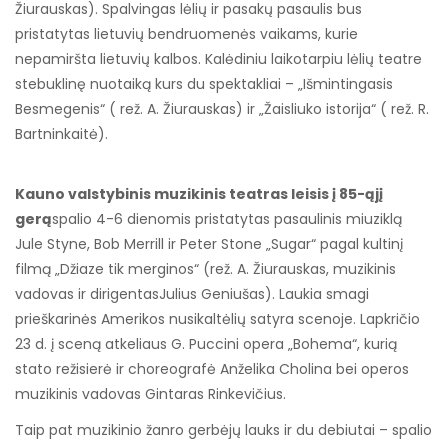
Žiurauskas). Spalvingas lėlių ir pasakų pasaulis bus
pristatytas lietuvių bendruomenės vaikams, kurie
nepamiršta lietuvių kalbos. Kalėdiniu laikotarpiu lėlių teatre
stebuklinę nuotaiką kurs du spektakliai – „Išmintingasis
Besmegenis“ ( rež. A. Žiurauskas) ir „Žaisliuko istorija“ ( rež. R.
Bartninkaitė).
Kauno valstybinis muzikinis teatras leisis į 85-ąjį
gerą
spalio 4-6 dienomis pristatytas pasaulinis miuziklą
Jule Styne, Bob Merrill ir Peter Stone „Sugar“ pagal kultinį
filmą „Džiaze tik merginos“ (rež. A. Žiurauskas, muzikinis
vadovas ir dirigentasJulius Geniušas). Laukia smagi
prieškarinės Amerikos nusikaltėlių satyra scenoje. Lapkričio
23 d. į sceną atkeliaus G. Puccini opera „Bohema“, kurią
stato režisierė ir choreografė Anželika Cholina bei operos
muzikinis vadovas Gintaras Rinkevičius.
Taip pat muzikinio žanro gerbėjų lauks ir du debiutai – spalio