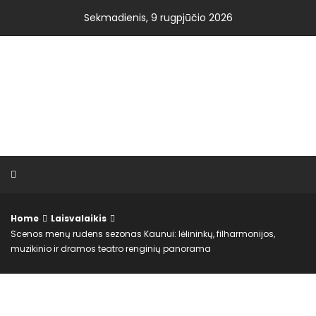
Skip
Sekmadienis, 9 rugpjūčio 2026
to
content
VISOS NAUJIENOS.LT
Home
Laisvalaikis
Scenos menų rudens sezonas Kaunui: lėlininkų, filharmonijos,
muzikinio ir dramos teatro renginių panorama