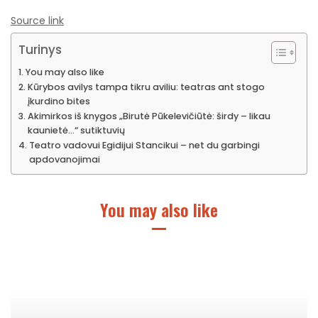
Source link
Turinys
You may also like
Kūrybos avilys tampa tikru aviliu: teatras ant stogo
įkurdino bites
Akimirkos iš knygos „Birutė Pūkelevičiūtė: širdy – likau
kaunietė…“ sutiktuvių
Teatro vadovui Egidijui Stancikui – net du garbingi
apdovanojimai
You may also like