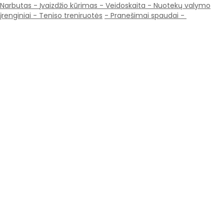
Narbutas
-
Įvaizdžio kūrimas
-
Veidoskaita
- Nuotekų valymo
įrenginiai -
Teniso treniruotės
- Pranešimai spaudai -