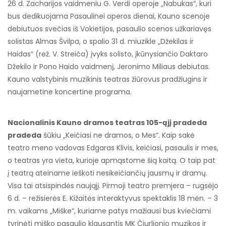
26 d. Zacharijos vaidmeniu G. Verdi operoje „Nabukas“, kuri
bus dedikuojama Pasaulinei operos dienai, Kauno scenoje
debiutuos svečias iš Vokietijos, pasaulio scenos užkariavęs
solistas Almas Švilpa, o spalio 31 d. miuzikle „Džekilas ir
Haidas“ (rež. V. Streiča) įvyks solisto, įkūnysiančio Daktaro
Džekilo ir Pono Haido vaidmenį, Jeronimo Miliaus debiutas.
Kauno valstybinis muzikinis teatras žiūrovus pradžiugins ir
naujametine koncertine programa.
Nacionalinis Kauno dramos teatras 105-ąjį pradeda
pradeda
šūkiu „Keičiasi ne dramos, o Mes“. Kaip sakė
teatro meno vadovas Edgaras Klivis, keičiasi, pasaulis ir mes,
o teatras yra vieta, kurioje apmąstome šią kaitą. O taip pat
į teatrą ateiname ieškoti nesikeičiančių jausmų ir dramų.
Visa tai atsispindės naująjį. Pirmoji teatro premjera – rugsėjo
6 d. – režisierės E. Kižaitės interaktyvus spektaklis 18 mėn. – 3
m. vaikams „Miške“, kuriame patys mažiausi bus kviečiami
tyrinėti miško pasaulio klausantis MK Čiurlionio muzikos ir