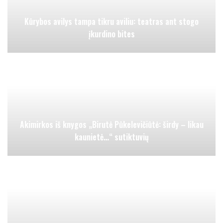
Kūrybos avilys tampa tikru aviliu: teatras ant stogo
įkurdino bites
Akimirkos iš knygos „Birutė Pūkelevičiūtė: širdy – likau
kaunietė…“ sutiktuvių