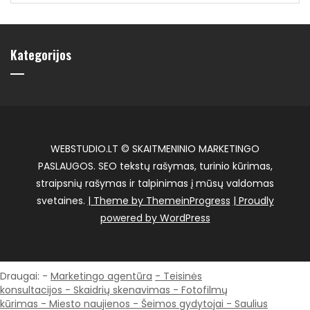
Kategorijos
WEBSTUDIO.LT © SKAITMENINIO MARKETINGO
PASLAUGOS. SEO tekstų rašymas, turinio kūrimas,
straipsnių rašymas ir talpinimas į mūsų valdomas
svetaines.
| Theme by ThemeinProgress
| Proudly
powered by WordPress
Draugai: -
Marketingo agentūra
-
Teisinės
konsultacijos
-
Skaidrių skenavimas
-
Fotofilmų
kūrimas
-
Miesto naujienos
-
Šeimos gydytojai
-
Saulius