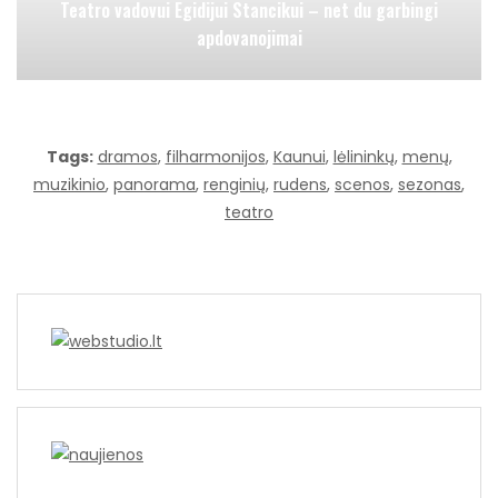
Teatro vadovui Egidijui Stancikui – net du garbingi
apdovanojimai
Tags:
dramos
,
filharmonijos
,
Kaunui
,
lėlininkų
,
menų
,
muzikinio
,
panorama
,
renginių
,
rudens
,
scenos
,
sezonas
,
teatro