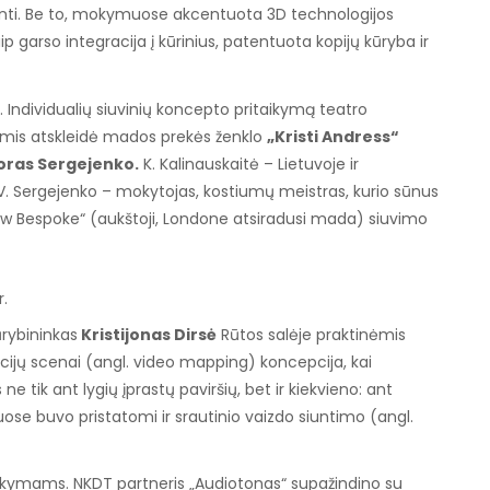
minti. Be to, mokymuose akcentuota 3D technologijos
p garso integracija į kūrinius, patentuota kopijų kūryba ir
Individualių siuvinių koncepto pritaikymą teatro
omis atskleidė mados prekės ženklo
„Kristi Andress“
toras Sergejenko.
K. Kalinauskaitė – Lietuvoje ir
 V. Sergejenko – mokytojas, kostiumų meistras, kurio sūnus
 Row Bespoke“ (aukštoji, Londone atsiradusi mada) siuvimo
.
kūrybininkas
Kristijonas Dirsė
Rūtos salėje praktinėmis
cijų scenai (angl. video mapping) koncepcija, kai
tik ant lygių įprastų paviršių, bet ir kiekvieno: ant
se buvo pristatomi ir srautinio vaizdo siuntimo (angl.
ymams. NKDT partneris „Audiotonas“ supažindino su