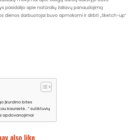
ys pasidalijo apie natūralių žaliavų panaudojimą
os dienos darbuotojai buvo apmokomi ir dirbti „Sketch-up“
go įkurdino bites
ikau kaunietė…“ sutiktuvių
ngi apdovanojimai
ay also like