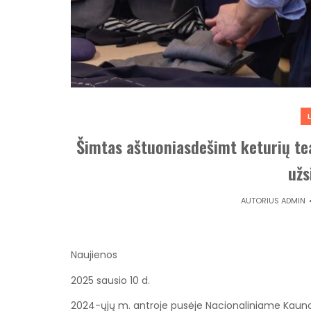
Šimtas aštuoniasdešimt keturių te
už
AUTORIUS
ADMIN
Naujienos
2025 sausio 10 d.
2024-ųjų m. antroje pusėje Nacionaliniame Kaun