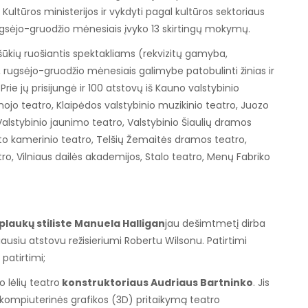
Kultūros ministerijos ir vykdyti pagal kultūros sektoriaus
ugsėjo-gruodžio mėnesiais įvyko 13 skirtingų mokymų.
ššūkių ruošiantis spektakliams (rekvizitų gamyba,
ugsėjo-gruodžio mėnesiais galimybe patobulinti žinias ir
e jų prisijungė ir 100 atstovų iš Kauno valstybinio
nojo teatro, Klaipėdos valstybinio muzikinio teatro, Juozo
alstybinio jaunimo teatro, Valstybinio Šiaulių dramos
to kamerinio teatro, Telšių Žemaitės dramos teatro,
tro, Vilniaus dailės akademijos, Stalo teatro, Menų Fabriko
 plaukų stiliste Manuela Halligan
jau dešimtmetį dirba
usiu atstovu režisieriumi Robertu Wilsonu. Patirtimi
patirtimi;
 lėlių teatro
konstruktoriaus Audriaus Bartninko
. Jis
 kompiuterinės grafikos (3D) pritaikymą teatro