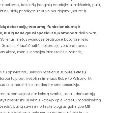
acijomis, belaidžių įrenginių naudojimu, mikšerinių pultų
ktinių žinių pritaikymui“ buvo naudojami „Shure“ ir
ambių dekoracijų tvarumą, funkcionalumą ir
, kurią vedė gausi specialistų komanda
: dailininkas,
35-erius metus įvairiuose teatruose butafore, lėlių
 Grasiela Kriaučiūnaitė, dekoracijų verslo atstovas
s Akštė, menų licencijos laimėtojas dizaineris;
.
 su apšvietimu, šviesos režisierius subūrė
šviesų
darbai taip pat įkvėpti režisieriaus Roberto Wilsono. M.
us kino industrijoje, mados ir meno pasaulyje.
 akcentuojant dar keletą svarbių teatro darbuotojų
antys meistrišku siuvimu, kalbėjo apie korsetų modeliavimą.
 seeds“. Įvairių suvirinimo technologijas galimybę MB
1) sulaukę mokymai apie saugų darbą aukštyje buvo