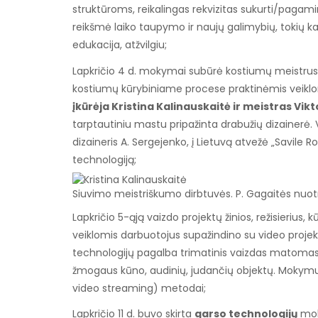
struktūroms, reikalingas rekvizitas sukurti/paga
reikšmė laiko taupymo ir naujų galimybių, tokių kai
edukacija, atžvilgiu;
Lapkričio 4 d. mokymai subūrė kostiumų meistrus. 
kostiumų kūrybiniame procese praktinėmis veikl
įkūrėja Kristina Kalinauskaitė ir meistras Vik
tarptautiniu mastu pripažinta drabužių dizainerė.
dizaineris A. Sergejenko, į Lietuvą atvežė „Savile
technologiją;
Siuvimo meistriškumo dirbtuvės. P. Gagaitės nuotr
Lapkričio 5-ąją vaizdo projektų žinios, režisierius, 
veiklomis darbuotojus supažindino su video projek
technologijų pagalba trimatinis vaizdas matomas ne 
žmogaus kūno, audinių, judančių objektų. Mokymuo
video streaming) metodai;
Lapkričio 11 d. buvo skirta
garso technologijų
mok