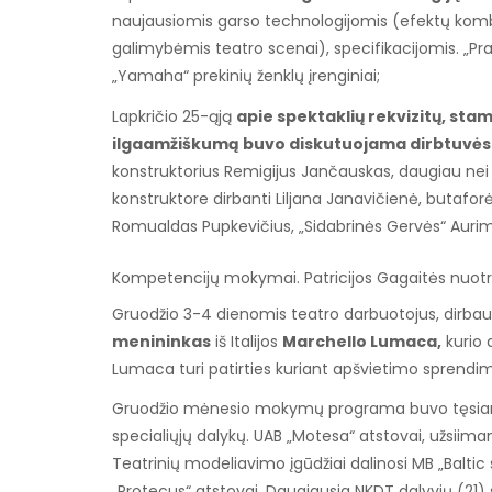
naujausiomis garso technologijomis (efektų kombin
galimybėmis teatro scenai), specifikacijomis. „Pra
„Yamaha“ prekinių ženklų įrenginiai;
Lapkričio 25-ąją
apie spektaklių rekvizitų, st
ilgaamžiškumą buvo diskutuojama dirbtuvėse
konstruktorius Remigijus Jančauskas, daugiau nei 
konstruktore dirbanti Liljana Janavičienė, butaforė
Romualdas Pupkevičius, „Sidabrinės Gervės“ Aurima
Kompetencijų mokymai. Patricijos Gagaitės nuotr
Gruodžio 3-4 dienomis teatro darbuotojus, dirbaus
menininkas
iš Italijos
Marchello Lumaca,
kurio 
Lumaca turi patirties kuriant apšvietimo sprendim
Gruodžio mėnesio mokymų programa buvo tęsiama
specialiųjų dalykų. UAB „Motesa“ atstovai, užsiim
Teatrinių modeliavimo įgūdžiai dalinosi MB „Baltic
„Protecus“ atstovai. Daugiausia NKDT dalyvių (2