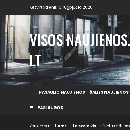
Skip
Ketvirtadienis, 6 rugpjūčio 2026
to
content
VISOS NAUJIENOS
LT
PASAULIO NAUJIENOS
ŠALIES NAUJIENOS
PASLAUGOS
You are here :
Home
Laisvalaikis
Šimtas aštuoni