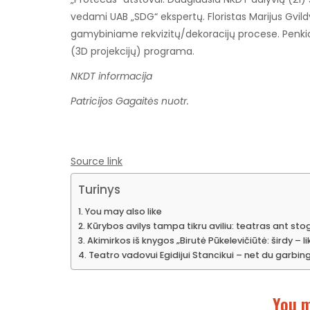
vedami UAB „SDG“ ekspertų. Floristas Marijus Gvild
gamybiniame rekvizitų/dekoracijų procese. Penki
(3D projekcijų) programa.
NKDT informacija
Patricijos Gagaitės nuotr.
Source link
Turinys
You may also like
Kūrybos avilys tampa tikru aviliu: teatras ant sto
Akimirkos iš knygos „Birutė Pūkelevičiūtė: širdy – l
Teatro vadovui Egidijui Stancikui – net du garbi
You m