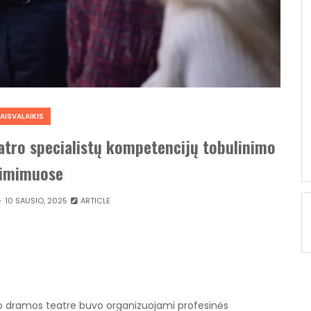
LAISVALAIKIS
atro specialistų kompetencijų tobulinimo
simimuose
10 SAUSIO, 2025
ARTICLE
o dramos teatre buvo organizuojami profesinės