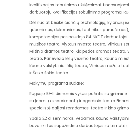
kvalifikacijos tobulinimo užsiėmimai, finansuojami 
darbuotojų kvalifikacijos tobulinimo programą. R
Dėl nuolat besikeičiančių technologijų, kylančių i
gabenimas, dekoravimas, technikos paruošimas), r
kompetencijas pasinaudojo 84 NKDT darbuotojai. Pri
muzikos teatro, Alytaus miesto teatro, Vilniaus se
Miltinio dramos teatro, Klaipėdos dramos teatro, V
teatro, Panevėžio lėlių vežimo teatro, Kauno mies
Kauno valstybinio lėlių teatro, Vilniaus mažojo tea
ir Šeiko šokio teatro.
Mokymų programa sudarė:
Rugsėjo 10-11 dienomis vykusi pažintis su
grimo ir
su įdomių eksperimentų ir agardinio teatro žinomia
specialistė dalijosi remdamasi teatro ir kino grimo 
Spalio 22 d. seminaras, vedamas Kauno Valstybinio
buvo skirtas supažindinti darbuotojus su trimatės