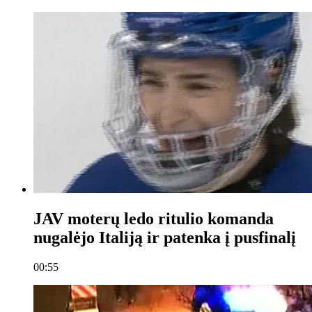
JAV moterų ledo ritulio komanda
nugalėjo Italiją ir patenka į pusfinalį
00:55