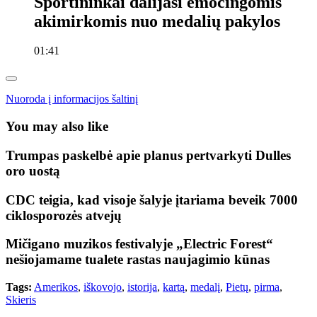
Sportininkai dalijasi emocingomis
akimirkomis nuo medalių pakylos
01:41
Nuoroda į informacijos šaltinį
You may also like
Trumpas paskelbė apie planus pertvarkyti Dulles
oro uostą
CDC teigia, kad visoje šalyje įtariama beveik 7000
ciklosporozės atvejų
Mičigano muzikos festivalyje „Electric Forest“
nešiojamame tualete rastas naujagimio kūnas
Tags:
Amerikos
,
iškovojo
,
istorija
,
kartą
,
medalį
,
Pietų
,
pirma
,
Skieris