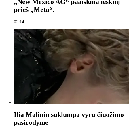
„New Mexico AG“ paaiškina ieškinį
prieš „Meta“.
02:14
Ilia Malinin suklumpa vyrų čiuožimo
pasirodyme