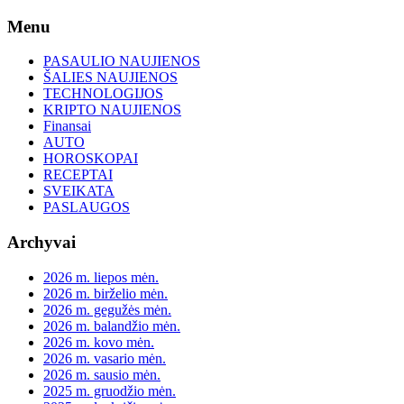
Skip
Menu
to
content
PASAULIO NAUJIENOS
ŠALIES NAUJIENOS
TECHNOLOGIJOS
KRIPTO NAUJIENOS
Finansai
AUTO
HOROSKOPAI
RECEPTAI
SVEIKATA
PASLAUGOS
Archyvai
2026 m. liepos mėn.
2026 m. birželio mėn.
2026 m. gegužės mėn.
2026 m. balandžio mėn.
2026 m. kovo mėn.
2026 m. vasario mėn.
2026 m. sausio mėn.
2025 m. gruodžio mėn.