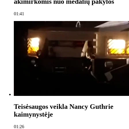
akimirkomis nuo medalių pakylos
01:41
Teisėsaugos veikla Nancy Guthrie
kaimynystėje
01:26