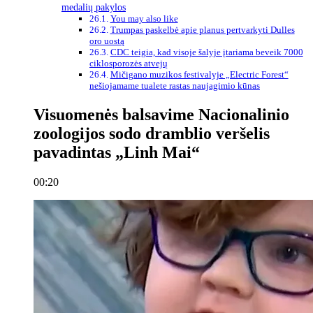
medalių pakylos
You may also like
Trumpas paskelbė apie planus pertvarkyti Dulles
oro uostą
CDC teigia, kad visoje šalyje įtariama beveik 7000
ciklosporozės atvejų
Mičigano muzikos festivalyje „Electric Forest“
nešiojamame tualete rastas naujagimio kūnas
Visuomenės balsavime Nacionalinio
zoologijos sodo dramblio veršelis
pavadintas „Linh Mai“
00:20