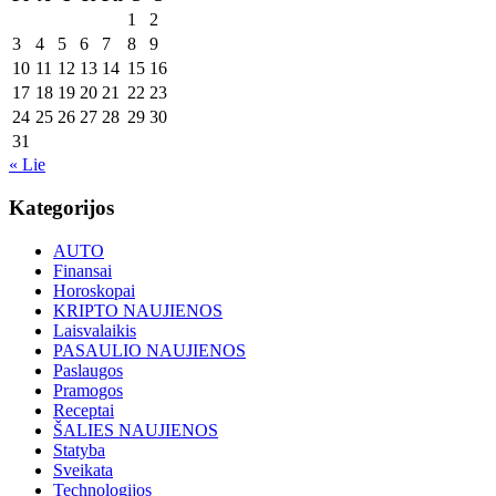
1
2
3
4
5
6
7
8
9
10
11
12
13
14
15
16
17
18
19
20
21
22
23
24
25
26
27
28
29
30
31
« Lie
Kategorijos
AUTO
Finansai
Horoskopai
KRIPTO NAUJIENOS
Laisvalaikis
PASAULIO NAUJIENOS
Paslaugos
Pramogos
Receptai
ŠALIES NAUJIENOS
Statyba
Sveikata
Technologijos