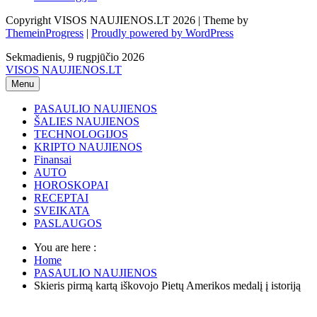
Copyright VISOS NAUJIENOS.LT 2026 | Theme by
ThemeinProgress
|
Proudly powered by WordPress
Sekmadienis, 9 rugpjūčio 2026
VISOS NAUJIENOS.LT
Menu
PASAULIO NAUJIENOS
ŠALIES NAUJIENOS
TECHNOLOGIJOS
KRIPTO NAUJIENOS
Finansai
AUTO
HOROSKOPAI
RECEPTAI
SVEIKATA
PASLAUGOS
You are here :
Home
PASAULIO NAUJIENOS
Skieris pirmą kartą iškovojo Pietų Amerikos medalį į istoriją