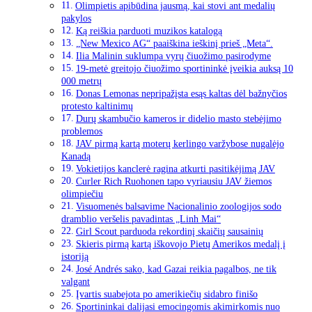
Olimpietis apibūdina jausmą, kai stovi ant medalių
pakylos
Ką reiškia parduoti muzikos katalogą
„New Mexico AG“ paaiškina ieškinį prieš „Meta“.
Ilia Malinin suklumpa vyrų čiuožimo pasirodyme
19-metė greitojo čiuožimo sportininkė įveikia auksą 10
000 metrų
Donas Lemonas nepripažįsta esąs kaltas dėl bažnyčios
protesto kaltinimų
Durų skambučio kameros ir didelio masto stebėjimo
problemos
JAV pirmą kartą moterų kerlingo varžybose nugalėjo
Kanadą
Vokietijos kanclerė ragina atkurti pasitikėjimą JAV
Curler Rich Ruohonen tapo vyriausiu JAV žiemos
olimpiečiu
Visuomenės balsavime Nacionalinio zoologijos sodo
dramblio veršelis pavadintas „Linh Mai“
Girl Scout parduoda rekordinį skaičių sausainių
Skieris pirmą kartą iškovojo Pietų Amerikos medalį į
istoriją
José Andrés sako, kad Gazai reikia pagalbos, ne tik
valgant
Įvartis suabejota po amerikiečių sidabro finišo
Sportininkai dalijasi emocingomis akimirkomis nuo