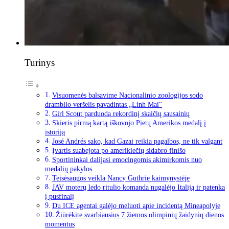
Turinys
Visuomenės balsavime Nacionalinio zoologijos sodo
dramblio veršelis pavadintas „Linh Mai“
Girl Scout parduoda rekordinį skaičių sausainių
Skieris pirmą kartą iškovojo Pietų Amerikos medalį į
istoriją
José Andrés sako, kad Gazai reikia pagalbos, ne tik valgant
Įvartis suabejota po amerikiečių sidabro finišo
Sportininkai dalijasi emocingomis akimirkomis nuo
medalių pakylos
Teisėsaugos veikla Nancy Guthrie kaimynystėje
JAV moterų ledo ritulio komanda nugalėjo Italiją ir patenka
į pusfinalį
Du ICE agentai galėjo meluoti apie incidentą Mineapolyje
Žiūrėkite svarbiausius 7 žiemos olimpinių žaidynių dienos
momentus