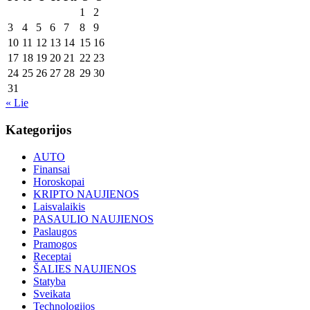
1
2
3
4
5
6
7
8
9
10
11
12
13
14
15
16
17
18
19
20
21
22
23
24
25
26
27
28
29
30
31
« Lie
Kategorijos
AUTO
Finansai
Horoskopai
KRIPTO NAUJIENOS
Laisvalaikis
PASAULIO NAUJIENOS
Paslaugos
Pramogos
Receptai
ŠALIES NAUJIENOS
Statyba
Sveikata
Technologijos