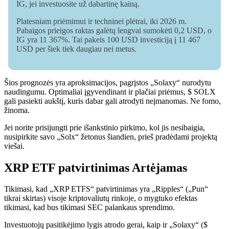
IG, jei investuosite už dabartinę kainą.
Platesniam priėmimui ir techninei plėtrai, iki 2026 m.
Pabaigos prieigos raktas galėtų lengvai sumokėti 0,2 USD, o
IG yra 11 367%. Tai pakeis 100 USD investiciją į 11 467
USD per šiek tiek daugiau nei metus.
Šios prognozės yra aproksimacijos, pagrįstos „Solaxy“ nurodytu
naudingumu. Optimaliai įgyvendinant ir plačiai priėmus, $ SOLX
gali pasiekti aukštį, kuris dabar gali atrodyti neįmanomas. Ne fomo,
žinoma.
Jei norite prisijungti prie išankstinio pirkimo, kol jis nesibaigia,
nusipirkite savo „Solx“ žetonus šiandien, prieš pradėdami projektą
viešai.
XRP ETF patvirtinimas Artėjamas
Tikimasi, kad „XRP ETFS“ patvirtinimas yra „Ripples“ („Pun“
tikrai skirtas) visoje kriptovaliutų rinkoje, o mygtuko efektas
tikimasi, kad bus tikimasi SEC palankaus sprendimo.
Investuotojų pasitikėjimo lygis atrodo gerai, kaip ir „Solaxy“ ($