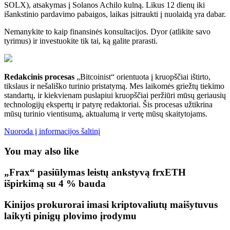
SOLX), atsakymas į Solanos Achilo kulną. Likus 12 dienų iki
išankstinio pardavimo pabaigos, laikas įsitraukti į nuolaidą yra dabar.
Nemanykite to kaip finansinės konsultacijos. Dyor (atlikite savo
tyrimus) ir investuokite tik tai, ką galite prarasti.
Redakcinis procesas
„Bitcoinist“ orientuota į kruopščiai ištirto,
tikslaus ir nešališko turinio pristatymą. Mes laikomės griežtų tiekimo
standartų, ir kiekvienam puslapiui kruopščiai peržiūri mūsų geriausių
technologijų ekspertų ir patyrę redaktoriai. Šis procesas užtikrina
mūsų turinio vientisumą, aktualumą ir vertę mūsų skaitytojams.
Nuoroda į informacijos šaltinį
You may also like
„Frax“ pasiūlymas leistų ankstyvą frxETH
išpirkimą su 4 % bauda
Kinijos prokurorai imasi kriptovaliutų maišytuvus
laikyti pinigų plovimo įrodymu