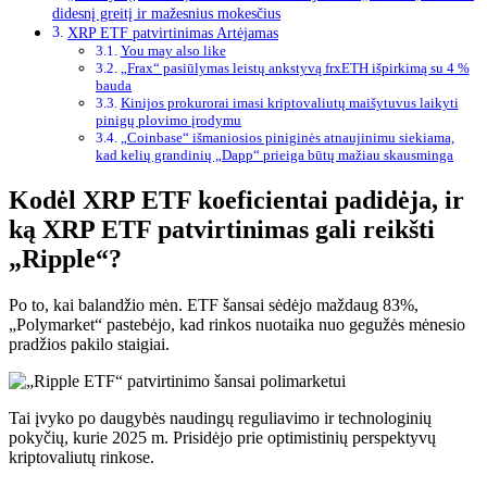
didesnį greitį ir mažesnius mokesčius
XRP ETF patvirtinimas Artėjamas
You may also like
„Frax“ pasiūlymas leistų ankstyvą frxETH išpirkimą su 4 %
bauda
Kinijos prokurorai imasi kriptovaliutų maišytuvus laikyti
pinigų plovimo įrodymu
„Coinbase“ išmaniosios piniginės atnaujinimu siekiama,
kad kelių grandinių „Dapp“ prieiga būtų mažiau skausminga
Kodėl XRP ETF koeficientai padidėja, ir
ką XRP ETF patvirtinimas gali reikšti
„Ripple“?
Po to, kai balandžio mėn. ETF šansai sėdėjo maždaug 83%,
„Polymarket“ pastebėjo, kad rinkos nuotaika nuo gegužės mėnesio
pradžios pakilo staigiai.
Tai įvyko po daugybės naudingų reguliavimo ir technologinių
pokyčių, kurie 2025 m. Prisidėjo prie optimistinių perspektyvų
kriptovaliutų rinkose.