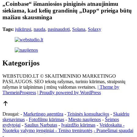
„Coinbase“ išmaniosios piniginės atnaujinimu
siekiama, kad kelių grandinių „Dapp“ prieiga būtų
mažiau skausminga
Tags:
įsikūrusi
,
nauda
,
pasinaudoti
,
Solana
,
Solaxy
Kategorijos
WEBSTUDIO.LT © SKAITMENINIO MARKETINGO
PASLAUGOS. SEO tekstų rašymas, turinio kūrimas, straipsnių
rašymas ir talpinimas į mūsų valdomas svetaines.
| Theme by
ThemeinProgress
| Proudly powered by WordPress
Draugai: -
Marketingo agentūra
-
Teisinės konsultacijos
-
Skaidrių
skenavimas
-
Fotofilmų kūrimas
-
Miesto naujienos
-
Šeimos
gydytojai
-
Saulius Narbutas
-
Įvaizdžio kūrimas
-
Veidoskaita
-
Nuotekų valymo įrenginiai -
Teniso treniruotės
- Pranešimai spaudai
-