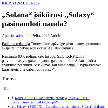
KRIPTO NAUJIENOS
„Solana“ įsikūrusi „Solaxy“
pasinaudoti nauda?
Autorius
admin
4 birželio, 2025
Article
Patikima redakcija
Turinys, kurį apžvelgė pirmaujantys pramonės
ekspertai ir patyrę redaktoriai. AD atskleidimas
Remiantis 93% polimarketo lažybų,
SEC „XRP ETFS“
patvirtinimas yra garantuojamas gandas, kuriam Solana patiria
spaudimą neatsilikti. Atsakymas gali turėti naują „Crypto Presale“,
kuris artėja prie pabaigos „Solaxy“.
Turinys
Kodėl XRP ETF koeficientai padidėja, ir ką XRP ETF
patvirtinimas gali reikšti „Ripple“?
„Solaxy“ ($ SOLX) – 2 sluoksnio atnaujinimas „Solana“, žadantis