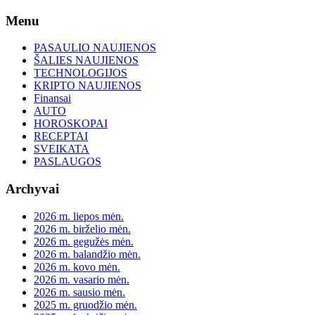
Skip
Menu
to
content
PASAULIO NAUJIENOS
ŠALIES NAUJIENOS
TECHNOLOGIJOS
KRIPTO NAUJIENOS
Finansai
AUTO
HOROSKOPAI
RECEPTAI
SVEIKATA
PASLAUGOS
Archyvai
2026 m. liepos mėn.
2026 m. birželio mėn.
2026 m. gegužės mėn.
2026 m. balandžio mėn.
2026 m. kovo mėn.
2026 m. vasario mėn.
2026 m. sausio mėn.
2025 m. gruodžio mėn.