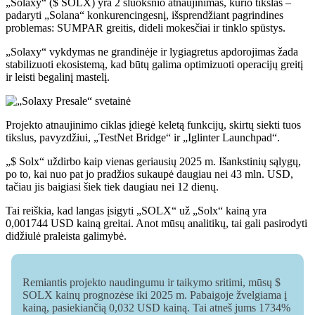
„Solaxy“ ($ SOLX) yra 2 sluoksnio atnaujinimas, kurio tikslas –
padaryti „Solana“ konkurencingesnį, išsprendžiant pagrindines
problemas: SUMPAR greitis, dideli mokesčiai ir tinklo spūstys.
„Solaxy“ vykdymas ne grandinėje ir lygiagretus apdorojimas žada
stabilizuoti ekosistemą, kad būtų galima optimizuoti operacijų greitį
ir leisti begalinį mastelį.
Projekto atnaujinimo ciklas įdiegė keletą funkcijų, skirtų siekti tuos
tikslus, pavyzdžiui, „TestNet Bridge“ ir „Iglinter Launchpad“.
„$ Solx“ uždirbo kaip vienas geriausių 2025 m. Išankstinių sąlygų,
po to, kai nuo pat jo pradžios sukaupė daugiau nei 43 mln. USD,
tačiau jis baigiasi šiek tiek daugiau nei 12 dienų.
Tai reiškia, kad langas įsigyti „SOLX“ už „Solx“ kainą yra
0,001744 USD kainą greitai. Anot mūsų analitikų, tai gali pasirodyti
didžiulė praleista galimybė.
Remiantis projekto naudingumu ir taikymo sritimi, mūsų $
SOLX kainų prognozėse iki 2025 m. Pabaigoje žvelgiama į
kainą, pasiekiančią 0,032 USD kainą. Tai atneš jums 1734%