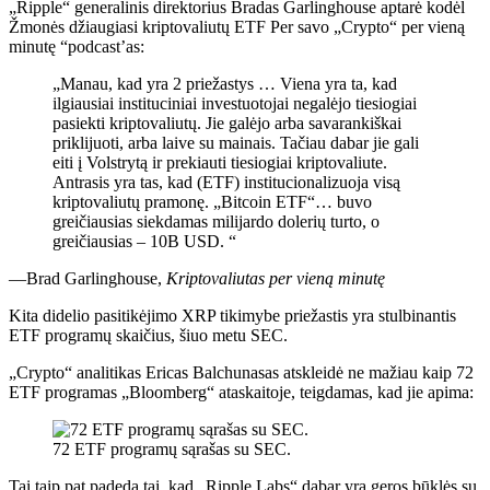
„Ripple“ generalinis direktorius Bradas Garlinghouse aptarė kodėl
Žmonės džiaugiasi kriptovaliutų ETF
Per savo „Crypto“ per vieną
minutę “podcast’as:
„Manau, kad yra 2 priežastys … Viena yra ta, kad
ilgiausiai instituciniai investuotojai negalėjo tiesiogiai
pasiekti kriptovaliutų. Jie galėjo arba savarankiškai
priklijuoti, arba laive su mainais. Tačiau dabar jie gali
eiti į Volstrytą ir prekiauti tiesiogiai kriptovaliute.
Antrasis yra tas, kad (ETF) institucionalizuoja visą
kriptovaliutų pramonę. „Bitcoin ETF“… buvo
greičiausias siekdamas milijardo dolerių turto, o
greičiausias – 10B USD. “
—Brad Garlinghouse,
Kriptovaliutas per vieną minutę
Kita didelio pasitikėjimo XRP tikimybe priežastis yra stulbinantis
ETF programų skaičius, šiuo metu SEC.
„Crypto“ analitikas Ericas Balchunasas atskleidė ne mažiau kaip 72
ETF programas „Bloomberg“ ataskaitoje, teigdamas, kad jie apima:
72 ETF programų sąrašas su SEC.
Tai taip pat padeda tai, kad „Ripple Labs“ dabar yra geros būklės su