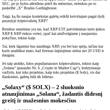
SEC, po jo bylos atleidimo prieš du mėnesius, netrukus po to
paskelbė „X“
Bradas Garlinghouse.
Taigi, ką šis naujas kontekstas galėtų reikšti ketvirtajam pagal dydį
pasaulyje kriptovaliutų XRP?
Bendras sutarimas yra tas, kad XRP ETF patvirtinimas turės įtakos
XRP $ XRP rinkos vertei, ypač kai atsižvelgiame į naujausius
pokyčius, tokius kaip:
Tai, kiek ilgainiui bus naudinga XRP, yra bet kas spėja, tačiau kai
kurie analitikai mato, kad žetonas laipiojimas siekia net 20 USD ir
daugiau.
Jei taip atsitiks, kitos populiariausios kriptovaliutos, tokios kaip
„Solana“ (pasaulio Nr. 6 „Crypto in Market Cap“), lenktyniauja
varžytis, kur toks projektas, kaip toks projektas ($ Solx), vis dar
išankstinis, galėtų būti tik bilietas.
„Solaxy“ ($ SOLX) – 2 sluoksnio
atnaujinimas „Solana“, žadantis didesnį
greitį ir mažesnius mokesčius