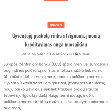
FINANSAI
Gyventojų paskolų rinka atsigauna, įmonių
kreditavimas auga nuosaikiau
AUTORIUS
ADMIN
4 LAPKRIČIO, 2024
ARTICLE
Europos Centriniam Bankui (ECB) spalio mėn. vėl sumažinus
pagrindines palūkanų normas, ir toliau mažėja tiek namų
ūkių būsto, tiek ir įmonių naujų paskolų palūkanų normos.
Gyventojų kreditavimui atsigaunant, įmonėms suteikiamų
naujų paskolų skaičius šiek tiek traukėsi, tačiau srautai
tebeviršija ilgalaikį vidurkį. Naujų terminuotųjų indėlių
palūkanų normos ir toliau mažėja, o šia taupymo priemone
nuo metų