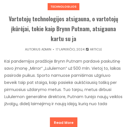
TECHNOLOGIJOS
Vartotojų technologijos atsigauna, o vartotojų
įkūrėjai, tokie kaip Brynn Putnam, atsigauna
kartu su ja
AUTORIUS
ADMIN
17 LAPKRIČIO, 2024
ARTICLE
Kai pandemijos pradžioje Brynn Putnam pardavė paskutinę
savo įmonę „Mirror“ „Lululemon“ už 500 mln. Vietoj to, laikas
pasirodė puikus. Sporto namuose pamišimas užgriuvo
beveik taip pat staiga, kaip pasiekė aukščiausią tašką per
pirmuosius uždarymo metus. Tuo tarpu, metus dirbusi
Lululemon generaline direktore, Putnam turėjo naujų veiklos
įžvalgų, didelį laimėjimą ir naują idėją, kurią nuo tada
Read More