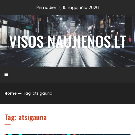
Skip
Pirmadienis, 10 rugpjūčio 2026
to
content
VISOS NAUJIENOS.LT
Home
Tag: atsigauna
Tag: atsigauna