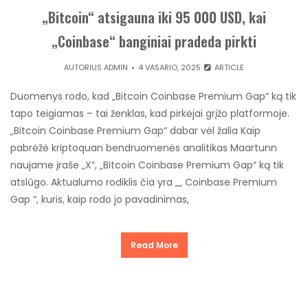
„Bitcoin“ atsigauna iki 95 000 USD, kai
„Coinbase“ banginiai pradeda pirkti
AUTORIUS
ADMIN
4 VASARIO, 2025
ARTICLE
Duomenys rodo, kad „Bitcoin Coinbase Premium Gap“ ką tik
tapo teigiamas – tai ženklas, kad pirkėjai grįžo platformoje.
„Bitcoin Coinbase Premium Gap“ dabar vėl žalia Kaip
pabrėžė kriptoquan bendruomenės analitikas Maartunn
naujame įraše „X“, „Bitcoin Coinbase Premium Gap“ ką tik
atslūgo. Aktualumo rodiklis čia yra „„ Coinbase Premium
Gap “, kuris, kaip rodo jo pavadinimas,
Read More