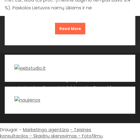
mln. Eur, arba 0,9 proc. (metinis augimo tempas buvo 9,4
%). Paskolos Lietuvos namų ūkiams ir ne
Kategorijos
Read More
WEBSTUDIO.LT © SKAITMENINIO MARKETINGO
PASLAUGOS. SEO tekstų rašymas, turinio kūrimas,
straipsnių rašymas ir talpinimas į mūsų valdomas
svetaines.
| Theme by ThemeinProgress
| Proudly
powered by WordPress
Draugai: -
Marketingo agentūra
-
Teisinės
konsultacijos
-
Skaidrių skenavimas
-
Fotofilmų