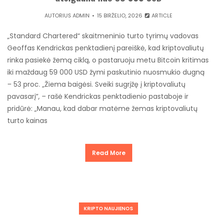
AUTORIUS
ADMIN
15 BIRŽELIO, 2026
ARTICLE
„Standard Chartered“ skaitmeninio turto tyrimų vadovas
Geoffas Kendrickas penktadienį pareiškė, kad kriptovaliutų
rinka pasiekė žemą ciklą, o pastaruoju metu Bitcoin kritimas
iki maždaug 59 000 USD žymi paskutinio nuosmukio dugną
– 53 proc. „Žiema baigėsi. Sveiki sugrįžę į kriptovaliutų
pavasarį”, – rašė Kendrickas penktadienio pastaboje ir
pridūrė: „Manau, kad dabar matėme žemas kriptovaliutų
turto kainas
Read More
KRIPTO NAUJIENOS