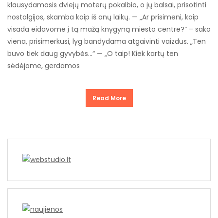
klausydamasis dviejų moterų pokalbio, o jų balsai, prisotinti
nostalgijos, skamba kaip iš anų laikų. — „Ar prisimeni, kaip
visada eidavome į tą mažą knygyną miesto centre?“ – sako
viena, prisimerkusi, lyg bandydama atgaivinti vaizdus. „Ten
buvo tiek daug gyvybės…“ — „O taip! Kiek kartų ten
sėdėjome, gerdamos
Read More