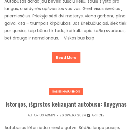
Autobusas darda jau beveik tuščiu keliu, saulė slysta pro
langus, o sėdynės apšviestos vos vos. Greit visus išvežios į
priemiesčius. Priekyje sėdi dvi moterys, viena garbanų pilna
galva, kita – trumpais kirpčiukais. Jos šnekučiuojasi, šiek tiek
per garsiai, kaip būna tik tada, kai kalbi apie kažką svarbaus,
bet drauge ir nemalonaus. – Viskas bus kaip
Read More
ŠALIES NAUJIENOS
Istorijos, išgirstos keliaujant autobusu: Knygynas
AUTORIUS
ADMIN
26 SPALIO, 2024
ARTICLE
Autobusas lėtai rieda miesto gatve. Sėdžiu lango pusėje,