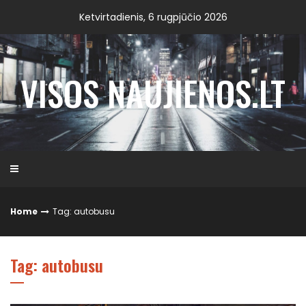
Skip
Ketvirtadienis, 6 rugpjūčio 2026
to
content
VISOS NAUJIENOS.LT
Home
Tag: autobusu
Tag: autobusu