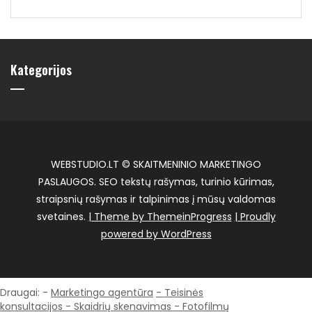
Kategorijos
WEBSTUDIO.LT © SKAITMENINIO MARKETINGO
PASLAUGOS. SEO tekstų rašymas, turinio kūrimas,
straipsnių rašymas ir talpinimas į mūsų valdomas
svetaines.
| Theme by ThemeinProgress
| Proudly
powered by WordPress
Draugai: -
Marketingo agentūra
-
Teisinės
konsultacijos
-
Skaidrių skenavimas
-
Fotofilmų