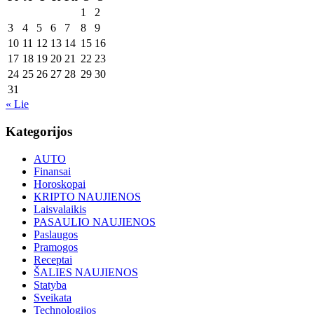
1
2
3
4
5
6
7
8
9
10
11
12
13
14
15
16
17
18
19
20
21
22
23
24
25
26
27
28
29
30
31
« Lie
Kategorijos
AUTO
Finansai
Horoskopai
KRIPTO NAUJIENOS
Laisvalaikis
PASAULIO NAUJIENOS
Paslaugos
Pramogos
Receptai
ŠALIES NAUJIENOS
Statyba
Sveikata
Technologijos