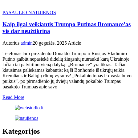
PASAULIO NAUJIENOS
Kaip ilgai veikiantis Trumpo Putinas Bromance’as
vis dar neužtikrina
Autorius
admin
20 gegužės, 2025
Article
Telefonas tarp prezidento Donaldo Trumpo ir Rusijos Vladimiro
Putino galbūt nepasiekė didelių žingsnių nutraukti karą Ukrainoje,
tačiau tai patvirtino vieną dalyką: „Bromance“ yra tikras. Tačiau
klausimas paliekamas kabantis: ką ši Bonhomie iš tikrųjų teikia
Kremliaus ir Baltųjų rūmų vyrams? „Pokalbio tonas ir dvasia buvo
puikūs“,-po pirmadienio jų dviejų valandų pokalbio Trumpas
pasakojo Trumpas apie savo
Read More
Kategorijos