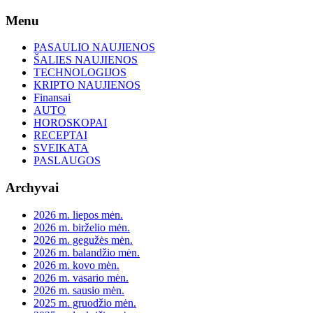
Skip
Menu
to
content
PASAULIO NAUJIENOS
ŠALIES NAUJIENOS
TECHNOLOGIJOS
KRIPTO NAUJIENOS
Finansai
AUTO
HOROSKOPAI
RECEPTAI
SVEIKATA
PASLAUGOS
Archyvai
2026 m. liepos mėn.
2026 m. birželio mėn.
2026 m. gegužės mėn.
2026 m. balandžio mėn.
2026 m. kovo mėn.
2026 m. vasario mėn.
2026 m. sausio mėn.
2025 m. gruodžio mėn.