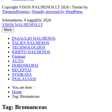
Copyright VISOS NAUJIENOS.LT 2026 | Theme by
ThemeinProgress
|
Proudly powered by WordPress
Sekmadienis, 9 rugpjūčio 2026
VISOS NAUJIENOS.LT
Menu
PASAULIO NAUJIENOS
ŠALIES NAUJIENOS
TECHNOLOGIJOS
KRIPTO NAUJIENOS
Finansai
AUTO
HOROSKOPAI
RECEPTAI
SVEIKATA
PASLAUGOS
You are here :
Home
Tag: Bromanceas
Tag: Bromanceas