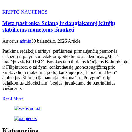
KRIPTO NAUJIENOS
Meta pasirenka Solaną ir daugiakampį kūrėjų
stabilioms monetoms išmokėti
Autorius
admin
30 balandžio, 2026
Article
Patikima redakcija turinys, peržiūrėtas pirmaujančių pramonės
ekspertų ir patyrusių redaktorių. Skelbimo atskleidimas „Meta“
pradėjo vykdyti USDC išmokas tam tikriems kūrėjams Kolumbijoje
ir Filipinuose, o tai žymi konkretiausią įmonės sugrįžimą prie
kriptovaliutų mokėjimų po to, kai žlugo jos „Libra“ ir „Diem“
ambicijos. Ši funkcija naudoja „Solana“ ir „Polygon“ kaip
palaikomus „blockchain“ bėgius, įtraukdama du pagrindinius
viešuosius
Read More
Kategorijos