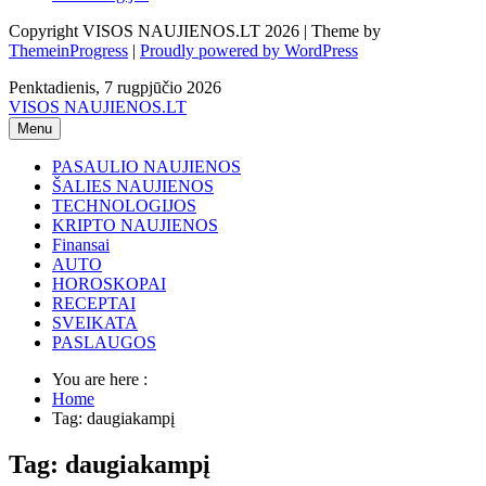
Copyright VISOS NAUJIENOS.LT 2026 | Theme by
ThemeinProgress
|
Proudly powered by WordPress
Penktadienis, 7 rugpjūčio 2026
VISOS NAUJIENOS.LT
Menu
PASAULIO NAUJIENOS
ŠALIES NAUJIENOS
TECHNOLOGIJOS
KRIPTO NAUJIENOS
Finansai
AUTO
HOROSKOPAI
RECEPTAI
SVEIKATA
PASLAUGOS
You are here :
Home
Tag: daugiakampį
Tag: daugiakampį