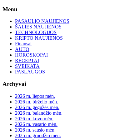
Skip
Menu
to
content
PASAULIO NAUJIENOS
ŠALIES NAUJIENOS
TECHNOLOGIJOS
KRIPTO NAUJIENOS
Finansai
AUTO
HOROSKOPAI
RECEPTAI
SVEIKATA
PASLAUGOS
Archyvai
2026 m. liepos mėn.
2026 m. birželio mėn.
2026 m. gegužės mėn.
2026 m. balandžio mėn.
2026 m. kovo mėn.
2026 m. vasario mėn.
2026 m. sausio mėn.
2025 m. gruodžio mėn.