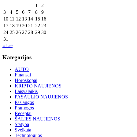
1
2
3
4
5
6
7
8
9
10
11
12
13
14
15
16
17
18
19
20
21
22
23
24
25
26
27
28
29
30
31
« Lie
Kategorijos
AUTO
Finansai
Horoskopai
KRIPTO NAUJIENOS
Laisvalaikis
PASAULIO NAUJIENOS
Paslaugos
Pramogos
Receptai
ŠALIES NAUJIENOS
Statyba
Sveikata
Technologijos