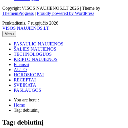
Copyright VISOS NAUJIENOS.LT 2026 | Theme by
ThemeinProgress
|
Proudly powered by WordPress
Penktadienis, 7 rugpjūčio 2026
VISOS NAUJIENOS.LT
Menu
PASAULIO NAUJIENOS
ŠALIES NAUJIENOS
TECHNOLOGIJOS
KRIPTO NAUJIENOS
Finansai
AUTO
HOROSKOPAI
RECEPTAI
SVEIKATA
PASLAUGOS
You are here :
Home
Tag: debiutinį
Tag: debiutinį