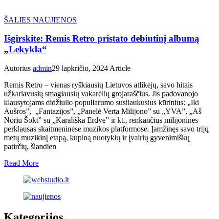
ŠALIES NAUJIENOS
Išgirskite: Remis Retro pristato debiutinį albumą
„Lekykla“
Autorius
admin
29 lapkričio, 2024
Article
Remis Retro – vienas ryškiausių Lietuvos atlikėjų, savo hitais
užkariavusių smagiausių vakarėlių grojaraščius. Jis padovanojo
klausytojams didžiulio populiarumo susilaukusius kūrinius: „Iki
Aušros”, „Fantazijos”, „Panelė Verta Milijono” su „YVA”, „Aš
Noriu Šokt” su „Karališka Erdve” ir kt., renkančius milijonines
perklausas skaitmeninėse muzikos platformose. Įamžinęs savo trijų
metų muzikinį etapą, kupiną nuotykių ir įvairių gyvenimiškų
patirčių, šiandien
Read More
Kategorijos