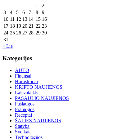
1
2
3
4
5
6
7
8
9
10
11
12
13
14
15
16
17
18
19
20
21
22
23
24
25
26
27
28
29
30
31
« Lie
Kategorijos
AUTO
Finansai
Horoskopai
KRIPTO NAUJIENOS
Laisvalaikis
PASAULIO NAUJIENOS
Paslaugos
Pramogos
Receptai
ŠALIES NAUJIENOS
Statyba
Sveikata
Technologijos