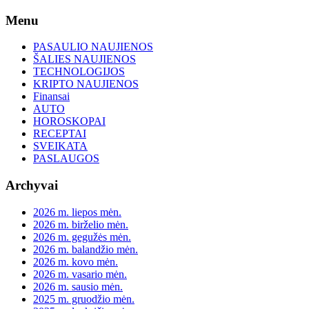
Skip
Menu
to
content
PASAULIO NAUJIENOS
ŠALIES NAUJIENOS
TECHNOLOGIJOS
KRIPTO NAUJIENOS
Finansai
AUTO
HOROSKOPAI
RECEPTAI
SVEIKATA
PASLAUGOS
Archyvai
2026 m. liepos mėn.
2026 m. birželio mėn.
2026 m. gegužės mėn.
2026 m. balandžio mėn.
2026 m. kovo mėn.
2026 m. vasario mėn.
2026 m. sausio mėn.
2025 m. gruodžio mėn.