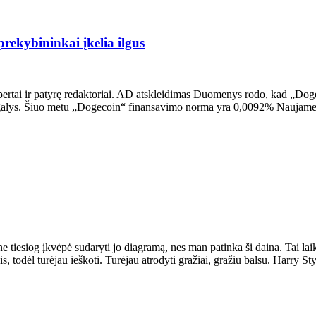
ekybininkai įkelia ilgus
pertai ir patyrę redaktoriai. AD atskleidimas Duomenys rodo, kad „Dog
aigalys. Šiuo metu „Dogecoin“ finansavimo norma yra 0,0092% Naujame
e tiesiog įkvėpė sudaryti jo diagramą, nes man patinka ši daina. Tai lai
is, todėl turėjau ieškoti. Turėjau atrodyti gražiai, gražiu balsu. Harry S