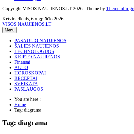
Copyright VISOS NAUJIENOS.LT 2026 | Theme by
ThemeinProgr
Ketvirtadienis, 6 rugpjūčio 2026
VISOS NAUJIENOS.LT
Menu
PASAULIO NAUJIENOS
ŠALIES NAUJIENOS
TECHNOLOGIJOS
KRIPTO NAUJIENOS
Finansai
AUTO
HOROSKOPAI
RECEPTAI
SVEIKATA
PASLAUGOS
You are here :
Home
Tag: diagrama
Tag: diagrama