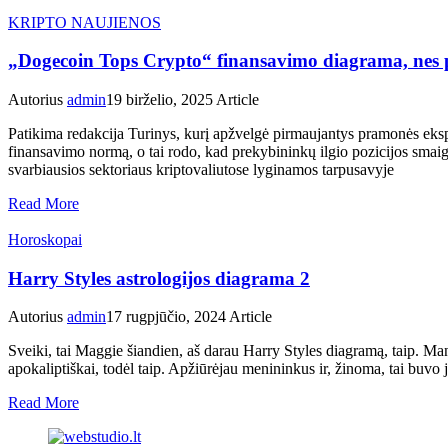
KRIPTO NAUJIENOS
„Dogecoin Tops Crypto“ finansavimo diagrama, nes pr
Autorius
admin
19 birželio, 2025
Article
Patikima redakcija Turinys, kurį apžvelgė pirmaujantys pramonės eks
finansavimo normą, o tai rodo, kad prekybininkų ilgio pozicijos sm
svarbiausios sektoriaus kriptovaliutose lyginamos tarpusavyje
Read More
Horoskopai
Harry Styles astrologijos diagrama 2
Autorius
admin
17 rugpjūčio, 2024
Article
Sveiki, tai Maggie šiandien, aš darau Harry Styles diagramą, taip. Man
apokaliptiškai, todėl taip. Apžiūrėjau menininkus ir, žinoma, tai buvo j
Read More