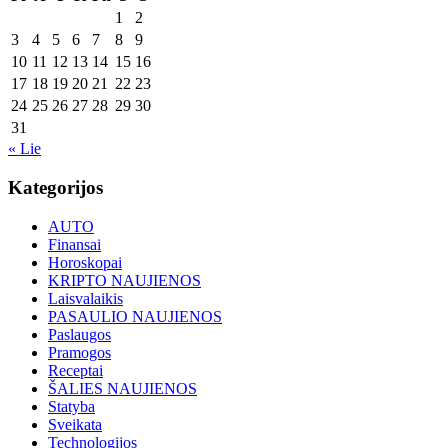
1
2
3
4
5
6
7
8
9
10
11
12
13
14
15
16
17
18
19
20
21
22
23
24
25
26
27
28
29
30
31
« Lie
Kategorijos
AUTO
Finansai
Horoskopai
KRIPTO NAUJIENOS
Laisvalaikis
PASAULIO NAUJIENOS
Paslaugos
Pramogos
Receptai
ŠALIES NAUJIENOS
Statyba
Sveikata
Technologijos