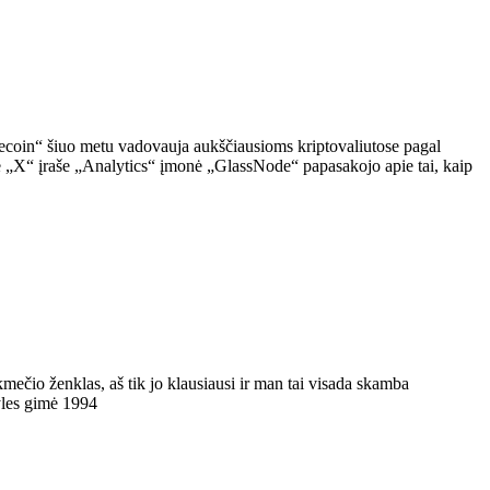
ecoin“ šiuo metu vadovauja aukščiausioms kriptovaliutose pagal
 „X“ įraše „Analytics“ įmonė „GlassNode“ papasakojo apie tai, kaip
kmečio ženklas, aš tik jo klausiausi ir man tai visada skamba
tyles gimė 1994