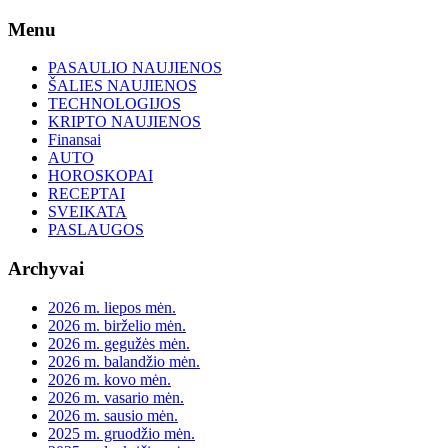
Skip
Menu
to
content
PASAULIO NAUJIENOS
ŠALIES NAUJIENOS
TECHNOLOGIJOS
KRIPTO NAUJIENOS
Finansai
AUTO
HOROSKOPAI
RECEPTAI
SVEIKATA
PASLAUGOS
Archyvai
2026 m. liepos mėn.
2026 m. birželio mėn.
2026 m. gegužės mėn.
2026 m. balandžio mėn.
2026 m. kovo mėn.
2026 m. vasario mėn.
2026 m. sausio mėn.
2025 m. gruodžio mėn.