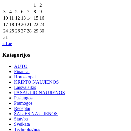
1
2
3
4
5
6
7
8
9
10
11
12
13
14
15
16
17
18
19
20
21
22
23
24
25
26
27
28
29
30
31
« Lie
Kategorijos
AUTO
Finansai
Horoskopai
KRIPTO NAUJIENOS
Laisvalaikis
PASAULIO NAUJIENOS
Paslaugos
Pramogos
Receptai
ŠALIES NAUJIENOS
Statyba
Sveikata
Technologijos