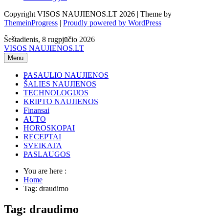
Copyright VISOS NAUJIENOS.LT 2026 | Theme by
ThemeinProgress
|
Proudly powered by WordPress
Šeštadienis, 8 rugpjūčio 2026
VISOS NAUJIENOS.LT
Menu
PASAULIO NAUJIENOS
ŠALIES NAUJIENOS
TECHNOLOGIJOS
KRIPTO NAUJIENOS
Finansai
AUTO
HOROSKOPAI
RECEPTAI
SVEIKATA
PASLAUGOS
You are here :
Home
Tag: draudimo
Tag: draudimo