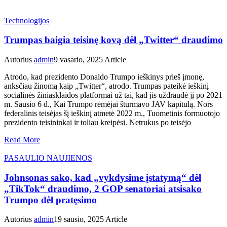
Technologijos
Trumpas baigia teisinę kovą dėl „Twitter“ draudimo
Autorius
admin
9 vasario, 2025
Article
Atrodo, kad prezidento Donaldo Trumpo ieškinys prieš įmonę,
anksčiau žinomą kaip „Twitter“, atrodo. Trumpas pateikė ieškinį
socialinės žiniasklaidos platformai už tai, kad jis uždraudė jį po 2021
m. Sausio 6 d., Kai Trumpo rėmėjai šturmavo JAV kapitulą. Nors
federalinis teisėjas šį ieškinį atmetė 2022 m., Tuometinis formuotojo
prezidento teisininkai ir toliau kreipėsi. Netrukus po teisėjo
Read More
PASAULIO NAUJIENOS
Johnsonas sako, kad „vykdysime įstatymą“ dėl
„TikTok“ draudimo, 2 GOP senatoriai atsisako
Trumpo dėl pratęsimo
Autorius
admin
19 sausio, 2025
Article