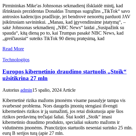
Pirmininkas Mike'as Johnsonas sekmadienį išsklaidė mintį, kad
išrinktasis prezidentas Donaldas Trumpas sugrąžins „TikTok“ savo
antrosios kadencijos pradžioje, jei bendrovė nenorėtų parduoti JAV
įsikūrusiam savininkui. „Manau, kad įgyvendinsime įstatymą“, –
sakė Johnsonas sekmadienį „NBC News“ laidai „Susipažink su
spauda“, kitą dieną po to, kai Trumpas pasakė NBC News, kad
„greičiausiai“ suteiks TikTok 90 dienų pratęsimą, kad
Read More
Technologijos
Europos kibernetinio draudimo startuolis „Stoïk“
užsitikrina 27 mln
Autorius
admin
15 spalio, 2024
Article
Kibernetinė rizika mažoms įmonėms visame pasaulyje tampa vis
svarbesnė problema. Nors daugelis įmonių stengiasi išvengti
kibernetinės rizikos ir ją sumažinti, jos retai diskutuoja apie šios
rizikos perdavimą trečiajai šaliai. Štai kodėl „Stoïk“ imasi
kibernetinio draudimo produkto, specialiai sukurto mažoms ir
vidutinėms įmonėms. Prancūzijos startuolis neseniai surinko 25 mln.
eurų B serijos turą (apie 27 mln.