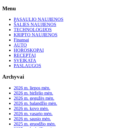
Skip
Menu
to
content
PASAULIO NAUJIENOS
ŠALIES NAUJIENOS
TECHNOLOGIJOS
KRIPTO NAUJIENOS
Finansai
AUTO
HOROSKOPAI
RECEPTAI
SVEIKATA
PASLAUGOS
Archyvai
2026 m. liepos mėn.
2026 m. birželio mėn.
2026 m. gegužės mėn.
2026 m. balandžio mėn.
2026 m. kovo mėn.
2026 m. vasario mėn.
2026 m. sausio mėn.
2025 m. gruodžio mėn.