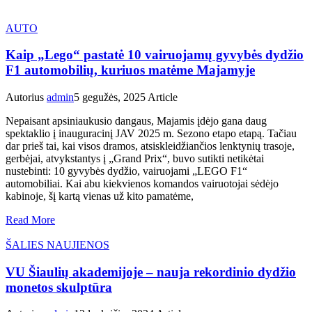
AUTO
Kaip „Lego“ pastatė 10 vairuojamų gyvybės dydžio
F1 automobilių, kuriuos matėme Majamyje
Autorius
admin
5 gegužės, 2025
Article
Nepaisant apsiniaukusio dangaus, Majamis įdėjo gana daug
spektaklio į inauguracinį JAV 2025 m. Sezono etapo etapą. Tačiau
dar prieš tai, kai visos dramos, atsiskleidžiančios lenktynių trasoje,
gerbėjai, atvykstantys į „Grand Prix“, buvo sutikti netikėtai
nustebinti: 10 gyvybės dydžio, vairuojami „LEGO F1“
automobiliai. Kai abu kiekvienos komandos vairuotojai sėdėjo
kabinoje, šį kartą vienas už kito pamatėme,
Read More
ŠALIES NAUJIENOS
VU Šiaulių akademijoje – nauja rekordinio dydžio
monetos skulptūra