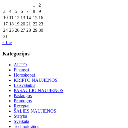
1
2
3
4
5
6
7
8
9
10
11
12
13
14
15
16
17
18
19
20
21
22
23
24
25
26
27
28
29
30
31
« Lie
Kategorijos
AUTO
Finansai
Horoskopai
KRIPTO NAUJIENOS
Laisvalaikis
PASAULIO NAUJIENOS
Paslaugos
Pramogos
Receptai
ŠALIES NAUJIENOS
Statyba
Sveikata
Technologijos