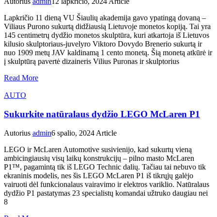
Autorius
admin
12 lapkričio, 2024
Article
Lapkričio 11 dieną VU Šiaulių akademija gavo ypatingą dovaną –
Viliaus Purono sukurtą didžiausią Lietuvoje monetos kopiją. Tai yra
145 centimetrų dydžio monetos skulptūra, kuri atkartoja iš Lietuvos
kilusio skulptoriaus-juvelyro Viktoro Dovydo Brenerio sukurtą ir
nuo 1909 metų JAV kaldinamą 1 cento monetą. Šią monetą atkūrė ir
į skulptūrą pavertė dizaineris Vilius Puronas ir skulptorius
Read More
AUTO
Sukurkite natūralaus dydžio LEGO McLaren P1
Autorius
admin
6 spalio, 2024
Article
LEGO ir McLaren Automotive susivienijo, kad sukurtų vieną
ambicingiausių visų laikų konstrukcijų – pilno masto McLaren
P1™, pagamintą tik iš LEGO Technic dalių. Tačiau tai nebuvo tik
ekraninis modelis, nes šis LEGO McLaren P1 iš tikrųjų galėjo
vairuoti dėl funkcionalaus vairavimo ir elektros variklio. Natūralaus
dydžio P1 pastatymas 23 specialistų komandai užtruko daugiau nei
8