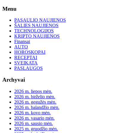
Skip
Menu
to
content
PASAULIO NAUJIENOS
ŠALIES NAUJIENOS
TECHNOLOGIJOS
KRIPTO NAUJIENOS
Finansai
AUTO
HOROSKOPAI
RECEPTAI
SVEIKATA
PASLAUGOS
Archyvai
2026 m. liepos mėn.
2026 m. birželio mėn.
2026 m. gegužės mėn.
2026 m. balandžio mėn.
2026 m. kovo mėn.
2026 m. vasario mėn.
2026 m. sausio mėn.
2025 m. gruodžio mėn.