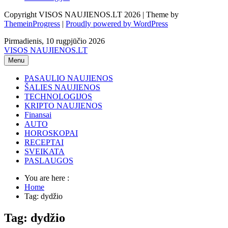
Copyright VISOS NAUJIENOS.LT 2026 | Theme by
ThemeinProgress
|
Proudly powered by WordPress
Pirmadienis, 10 rugpjūčio 2026
VISOS NAUJIENOS.LT
Menu
PASAULIO NAUJIENOS
ŠALIES NAUJIENOS
TECHNOLOGIJOS
KRIPTO NAUJIENOS
Finansai
AUTO
HOROSKOPAI
RECEPTAI
SVEIKATA
PASLAUGOS
You are here :
Home
Tag: dydžio
Tag: dydžio