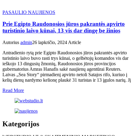
PASAULIO NAUJIENOS
Prie Egipto Raudonosios jūros pakrantės apvirto
turistinio laivo kūnai, 13 vis dar dingę be žinios
Autorius
admin
26 lapkričio, 2024
Article
Antradienio rytą prie Egipto Raudonosios jūros pakrantės apvirto
turistinio laivo buvo rasti trys kūnai, o gelbėtojų komandos vis dar
ieškojo 13 dingusių žmonių, Raudonosios jūros provincijos
gubernatorius Amras Hanafis sakė naujienų agentūrai Reuters.
Laivas „Sea Story“ pirmadienį apvirto netoli Satajos rifo, kuriuo į
kelių dienų nardymo kelionę plaukė 31 turistas ir 13 įgulos narių. Jį
Read More
Kategorijos