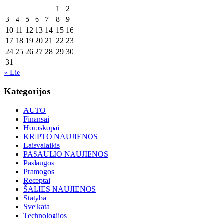
1
2
3
4
5
6
7
8
9
10
11
12
13
14
15
16
17
18
19
20
21
22
23
24
25
26
27
28
29
30
31
« Lie
Kategorijos
AUTO
Finansai
Horoskopai
KRIPTO NAUJIENOS
Laisvalaikis
PASAULIO NAUJIENOS
Paslaugos
Pramogos
Receptai
ŠALIES NAUJIENOS
Statyba
Sveikata
Technologijos