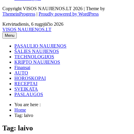
Copyright VISOS NAUJIENOS.LT 2026 | Theme by
ThemeinProgress
|
Proudly powered by WordPress
Ketvirtadienis, 6 rugpjūčio 2026
VISOS NAUJIENOS.LT
Menu
PASAULIO NAUJIENOS
ŠALIES NAUJIENOS
TECHNOLOGIJOS
KRIPTO NAUJIENOS
Finansai
AUTO
HOROSKOPAI
RECEPTAI
SVEIKATA
PASLAUGOS
You are here :
Home
Tag: laivo
Tag: laivo