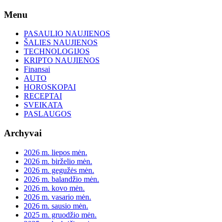
Skip
Menu
to
content
PASAULIO NAUJIENOS
ŠALIES NAUJIENOS
TECHNOLOGIJOS
KRIPTO NAUJIENOS
Finansai
AUTO
HOROSKOPAI
RECEPTAI
SVEIKATA
PASLAUGOS
Archyvai
2026 m. liepos mėn.
2026 m. birželio mėn.
2026 m. gegužės mėn.
2026 m. balandžio mėn.
2026 m. kovo mėn.
2026 m. vasario mėn.
2026 m. sausio mėn.
2025 m. gruodžio mėn.