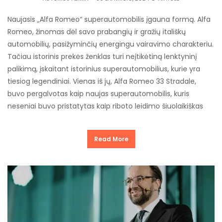
Naujasis „Alfa Romeo“ superautomobilis įgauna formą. Alfa
Romeo, žinomas dėl savo prabangių ir gražių itališkų
automobilių, pasižyminčių energingu vairavimo charakteriu.
Tačiau istorinis prekės ženklas turi neįtikėtiną lenktyninį
palikimą, įskaitant istorinius superautomobilius, kurie yra
tiesiog legendiniai. Vienas iš jų, Alfa Romeo 33 Stradale,
buvo pergalvotas kaip naujas superautomobilis, kuris
neseniai buvo pristatytas kaip riboto leidimo šiuolaikiškas
Read More