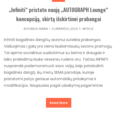
„Infiniti“ pristato naują „AUTOGRAPH Lounge“
koncepciją, skirtą išskirtinei prabangai
AUTORIUS
ADMIN
3 LAPKRIČIO, 2024
ARTICLE
Infiniti bagažinės dangčių sezonui suteikia prabangos.
Važiuojimas į galą yra viena laukiamiausių sezono pramogų.
Tai apima socialinius susibūrimus su šeima ir draugais ir
laiko praleidimą lauke vėsesniu rudens oru. Tačiau INFINITI
nusprendė pademonstruoti savo viziją, kaip patobulinti
bagažinės dangtį, šių metų SEMA parodoje, kurioje
pristatomi patys geriausi automobilių pritaikymai ir
modifikacijos. Naujausias pagal užsakymą pagamintas
Read More