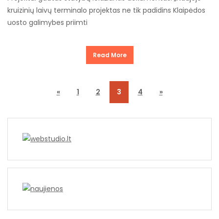
kruizinių laivų terminalo projektas ne tik padidins Klaipėdos
uosto galimybes priimti
Read More
«
1
2
3
4
»