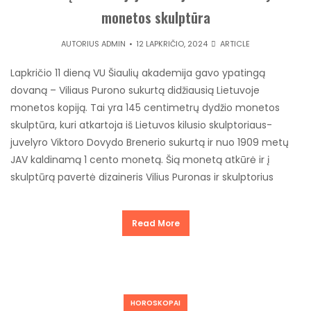
monetos skulptūra
AUTORIUS
ADMIN
12 LAPKRIČIO, 2024
ARTICLE
Lapkričio 11 dieną VU Šiaulių akademija gavo ypatingą
dovaną – Viliaus Purono sukurtą didžiausią Lietuvoje
monetos kopiją. Tai yra 145 centimetrų dydžio monetos
skulptūra, kuri atkartoja iš Lietuvos kilusio skulptoriaus-
juvelyro Viktoro Dovydo Brenerio sukurtą ir nuo 1909 metų
JAV kaldinamą 1 cento monetą. Šią monetą atkūrė ir į
skulptūrą pavertė dizaineris Vilius Puronas ir skulptorius
Read More
HOROSKOPAI