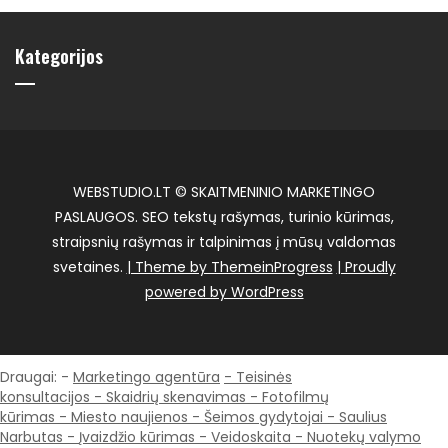
Kategorijos
WEBSTUDIO.LT © SKAITMENINIO MARKETINGO
PASLAUGOS. SEO tekstų rašymas, turinio kūrimas,
straipsnių rašymas ir talpinimas į mūsų valdomas
svetaines.
| Theme by ThemeinProgress
| Proudly
powered by WordPress
Draugai: -
Marketingo agentūra
-
Teisinės
konsultacijos
-
Skaidrių skenavimas
-
Fotofilmų
kūrimas
-
Miesto naujienos
-
Šeimos gydytojai
-
Saulius
Narbutas
-
Įvaizdžio kūrimas
-
Veidoskaita
- Nuotekų valymo