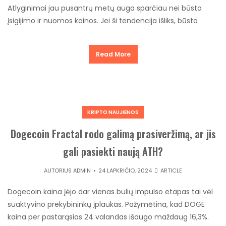
Atlyginimai jau pusantrų metų auga sparčiau nei būsto
įsigijimo ir nuomos kainos. Jei ši tendencija išliks, būsto
Read More
KRIPTO NAUJIENOS
Dogecoin Fractal rodo galimą prasiveržimą, ar jis
gali pasiekti naują ATH?
AUTORIUS
ADMIN
24 LAPKRIČIO, 2024
ARTICLE
Dogecoin kaina įėjo dar vienas bulių impulso etapas tai vėl
suaktyvino prekybininkų įplaukas. Pažymėtina, kad DOGE
kaina per pastarąsias 24 valandas išaugo maždaug 16,3%.