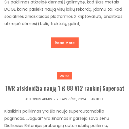
Šis pakilimas atkreipė dėmesį į galimybę, kad šiais metais
DOGE kaina pasieks naują visų laikų rekordą. Įdomu tai, kad
socialinės žiniasklaidos platformos X kriptovaliutų analitikas
atkreipė dėmesį į bulių fraktalą, galintį
Read More
AUTO
TWR atskleidžia naują 1 iš 88 V12 rankinį Supercat
AUTORIUS
ADMIN
21 LAPKRIČIO, 2024
ARTICLE
Klasikinis palikimas yra šio naujo superautomobilio
pagrindas. „Jaguar“ yra žinomas ir garsėja savo senu
Didžiosios Britanijos prabangių automobilių palikimu,