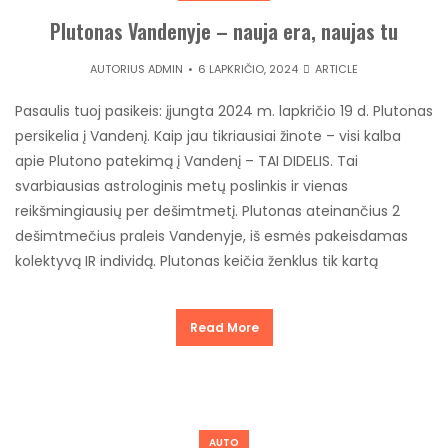
Plutonas Vandenyje – nauja era, naujas tu
AUTORIUS
ADMIN
6 LAPKRIČIO, 2024
ARTICLE
Pasaulis tuoj pasikeis: įjungta 2024 m. lapkričio 19 d. Plutonas
persikelia į Vandenį. Kaip jau tikriausiai žinote – visi kalba
apie Plutono patekimą į Vandenį – TAI DIDELIS. Tai
svarbiausias astrologinis metų poslinkis ir vienas
reikšmingiausių per dešimtmetį. Plutonas ateinančius 2
dešimtmečius praleis Vandenyje, iš esmės pakeisdamas
kolektyvą IR individą. Plutonas keičia ženklus tik kartą
Read More
AUTO