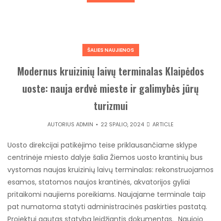
ŠALIES NAUJIENOS
Modernus kruizinių laivų terminalas Klaipėdos
uoste: nauja erdvė mieste ir galimybės jūrų
turizmui
AUTORIUS
ADMIN
22 SPALIO, 2024
ARTICLE
Uosto direkcijai patikėjimo teise priklausančiame sklype
centrinėje miesto dalyje šalia Žiemos uosto krantinių bus
vystomas naujas kruizinių laivų terminalas: rekonstruojamos
esamos, statomos naujos krantinės, akvatorijos gyliai
pritaikomi naujiems poreikiams. Naujajame terminale taip
pat numatoma statyti administracinės paskirties pastatą.
Projektui gautas statybą leidžiantis dokumentas. „Naujojo