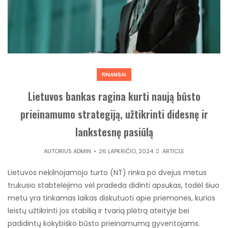
FINANSAI
Lietuvos bankas ragina kurti naują būsto
prieinamumo strategiją, užtikrinti didesnę ir
lankstesnę pasiūlą
AUTORIUS
ADMIN
26 LAPKRIČIO, 2024
ARTICLE
Lietuvos nekilnojamojo turto (NT) rinka po dvejus metus
trukusio stabtelėjimo vėl pradeda didinti apsukas, todėl šiuo
metu yra tinkamas laikas diskutuoti apie priemones, kurios
leistų užtikrinti jos stabilią ir tvarią plėtrą ateityje bei
padidintų kokybiško būsto prieinamumą gyventojams.