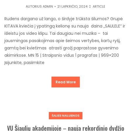
AUTORIUS
ADMIN
21 LAPKRIČIO, 2024
ARTICLE
Rudens dargana už lango, o širdyje trūksta šilumos? Grupė
KITAVA kviečia į ypatingą kelionę su nauja daina „SAULELE“ ir
išleistu jos video klipu. Tai daugiau nei muzika – tai
jausmingas pasakojimas apie šeimos vertybes, kartų ryšį,
gamtą bei kvietimas atrasti grožį paprastose gyvenimo
akimirkose. MN 15 | Straipsnio vidus 1 pragrafas | 969×200
Įsijunkite, pasiimkite
Read More
ŠALIES NAUJIENOS
VU Šiaulių akademijoje – nauja rekordinio dydžio