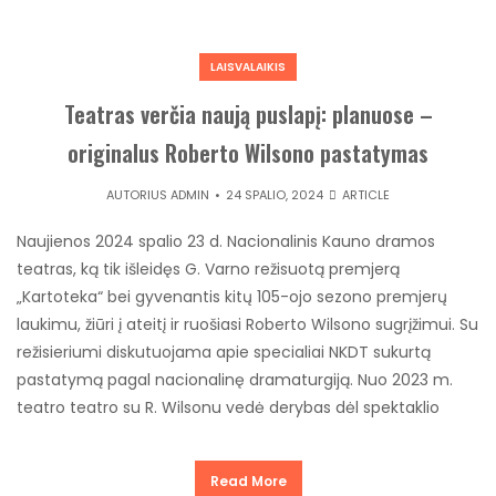
LAISVALAIKIS
Teatras verčia naują puslapį: planuose –
originalus Roberto Wilsono pastatymas
AUTORIUS
ADMIN
24 SPALIO, 2024
ARTICLE
Naujienos 2024 spalio 23 d. Nacionalinis Kauno dramos
teatras, ką tik išleidęs G. Varno režisuotą premjerą
„Kartoteka“ bei gyvenantis kitų 105-ojo sezono premjerų
laukimu, žiūri į ateitį ir ruošiasi Roberto Wilsono sugrįžimui. Su
režisieriumi diskutuojama apie specialiai NKDT sukurtą
pastatymą pagal nacionalinę dramaturgiją. Nuo 2023 m.
teatro teatro su R. Wilsonu vedė derybas dėl spektaklio
Read More