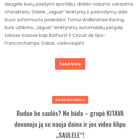
daugelis kurių pasižymi sportišku, didelio našumo vairavimo
charakteriu. Didelė „Jaguar“ lenktynių ir pasirodymų dalis
buvo suformuota padedant Tomui Walkinshaw Racing,
kuris užtikrino „Jaguar“ lenktyninių automobilių pergalę
tokiose trasose kaip Bathurst ir Circuit de Spa-
Francorchamps. Dabar, vadovaujant
Read More
ŠALIES NAUJIENOS
Ruduo be saulės? Ne bėda – grupė KITAVA
dovanoja ją su nauja daina ir jos video klipu
„SAULELE“!