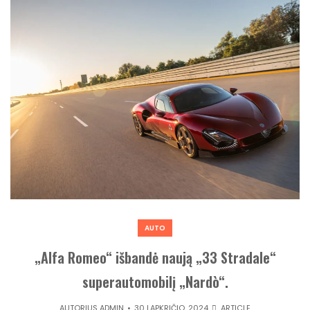
AUTO
„Alfa Romeo“ išbandė naują „33 Stradale“
superautomobilį „Nardò“.
AUTORIUS
ADMIN
30 LAPKRIČIO, 2024
ARTICLE