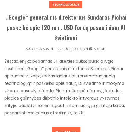
TECHNOLOGIJOS
„Google“ generalinis direktorius Sundaras Pichai
paskelbė apie 120 mln. USD fondą pasauliniam AI
švietimui
AUTORIUS
ADMIN
22 RUGSĖJO, 2024
ARTICLE
Šeštadienį kalbėdamas JT ateities aukščiausiojo lygio
susitikime „Google“ generalinis direktorius Sundaras Pichai
apibūdino AI kaip „kol kas labiausiai transformuojančią
technologiją“ ir paskelbė apie naują DI švietimo ir mokymo
visame pasaulyje fondą. Pichai atkreipė dėmesį į keturias
plačias galimybes dirbtinio intelekto ir tvaraus vystymosi
srityje: padėti žmonėms gauti informaciją jų gimtąja kalba,
paspartinti mokslinius atradimus, teikti