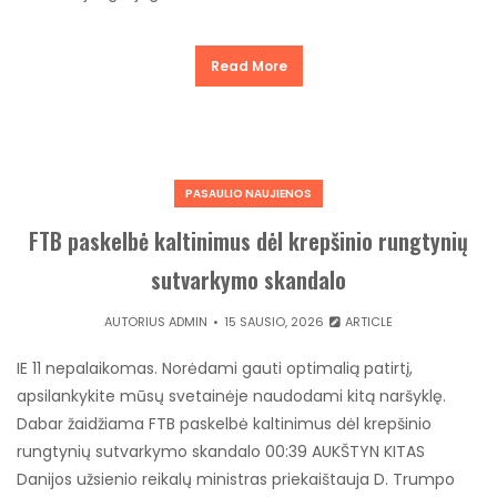
Read More
PASAULIO NAUJIENOS
FTB paskelbė kaltinimus dėl krepšinio rungtynių
sutvarkymo skandalo
AUTORIUS
ADMIN
15 SAUSIO, 2026
ARTICLE
IE 11 nepalaikomas. Norėdami gauti optimalią patirtį,
apsilankykite mūsų svetainėje naudodami kitą naršyklę.
Dabar žaidžiama FTB paskelbė kaltinimus dėl krepšinio
rungtynių sutvarkymo skandalo 00:39 AUKŠTYN KITAS
Danijos užsienio reikalų ministras priekaištauja D. Trumpo