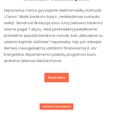
Septynerius metus gyvuojantis elektromobilių startuolis
„Canoo“ iškėlė bankroto bylą ir „nedelsdamas nutrauks
veiklą“. Bendrovė likviduoja savo turtą Delavero bankroto
teisme pagal 7 skyrių. Vėlai penktadienį paskelbtame
pranešime spaudai bendrovė nurodė, kad „diskusijose su
užsienio kapitalo šaltiniais“ nepasisekė, taip pat atkreipė
dėmesį į nesugebėjimą užsitikrinti finansavimą iš JAV
Energetikos departamento paskolų programos biuro.
skolinimo šėlsmas blėstančiomis
Read More
PASAULIO NAUJIENOS