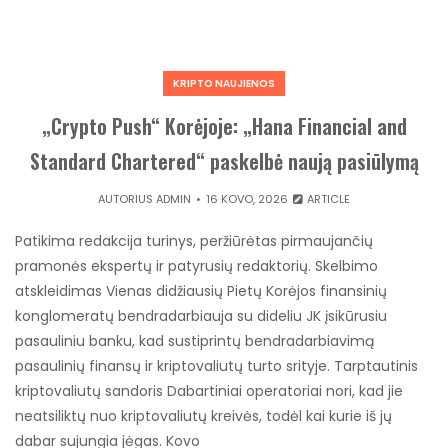
KRIPTO NAUJIENOS
„Crypto Push“ Korėjoje: „Hana Financial and
Standard Chartered“ paskelbė naują pasiūlymą
AUTORIUS
ADMIN
16 KOVO, 2026
ARTICLE
Patikima redakcija turinys, peržiūrėtas pirmaujančių
pramonės ekspertų ir patyrusių redaktorių. Skelbimo
atskleidimas Vienas didžiausių Pietų Korėjos finansinių
konglomeratų bendradarbiauja su dideliu JK įsikūrusiu
pasauliniu banku, kad sustiprintų bendradarbiavimą
pasaulinių finansų ir kriptovaliutų turto srityje. Tarptautinis
kriptovaliutų sandoris Dabartiniai operatoriai nori, kad jie
neatsiliktų nuo kriptovaliutų kreivės, todėl kai kurie iš jų
dabar sujungia jėgas. Kovo