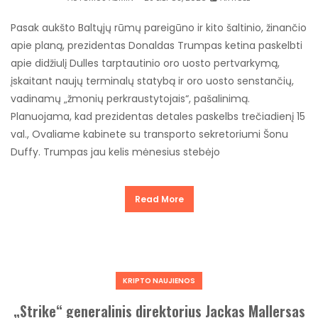
Pasak aukšto Baltųjų rūmų pareigūno ir kito šaltinio, žinančio
apie planą, prezidentas Donaldas Trumpas ketina paskelbti
apie didžiulį Dulles tarptautinio oro uosto pertvarkymą,
įskaitant naujų terminalų statybą ir oro uosto senstančių,
vadinamų „žmonių perkraustytojais“, pašalinimą.
Planuojama, kad prezidentas detales paskelbs trečiadienį 15
val., Ovaliame kabinete su transporto sekretoriumi Šonu
Duffy. Trumpas jau kelis mėnesius stebėjo
Read More
KRIPTO NAUJIENOS
„Strike“ generalinis direktorius Jackas Mallersas