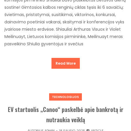
komisijos pirmininko Shiailiai buvo paskelbtas Lietuvos dienų
sostine! Gimtosios kalbos renginių ciklas tęsis iki 6 savaičių:
švietimas, pristatymai, susitikimai, viktorinos, konkursai,
dainavimo poetiniai vakarai, skaitymai ir konferencijos vyks
įvairiose miesto erdvėse. Shiauliai Arthuras Visuox ir Violet
Meilinuayt, Lietuvos komisijos pirmininkė, Meilinuayt meras
pasveikino Shiulia gyventojus ir svečius
Read More
TECHNOLOGIJOS
EV startuolis „Canoo“ paskelbė apie bankrotą ir
nutraukia veiklą
AUTORIUS
ADMIN
18 SAUSIO, 2025
ARTICLE