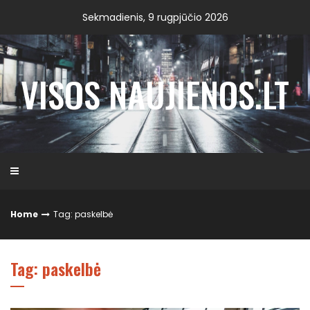
Skip
Sekmadienis, 9 rugpjūčio 2026
to
content
VISOS NAUJIENOS.LT
Home
Tag: paskelbė
Tag: paskelbė