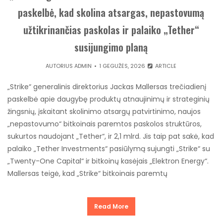
paskelbė, kad skolina atsargas, nepastovumą
užtikrinančias paskolas ir palaiko „Tether“
susijungimo planą
AUTORIUS
ADMIN
1 GEGUŽĖS, 2026
ARTICLE
„Strike“ generalinis direktorius Jackas Mallersas trečiadienį
paskelbė apie daugybę produktų atnaujinimų ir strateginių
žingsnių, įskaitant skolinimo atsargų patvirtinimo, naujos
„nepastovumo“ bitkoinais paremtos paskolos struktūros,
sukurtos naudojant „Tether“, ir 2,1 mlrd. Jis taip pat sakė, kad
palaiko „Tether Investments“ pasiūlymą sujungti „Strike“ su
„Twenty-One Capital“ ir bitkoinų kasėjais „Elektron Energy“.
Mallersas teigė, kad „Strike“ bitkoinais paremtų
Read More