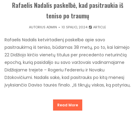
Rafaelis Nadalis paskelbė, kad pasitraukia iš
teniso po traumų
AUTORIUS
ADMIN
10 SPALIO, 2024
ARTICLE
Rafaelis Nadalis ketvirtadienį paskelbė apie savo
pasitraukimą iš teniso, būdamas 38 metų, po to, kai laimėjo
22 Didžiojo kirčio vienetų titulus per precedento neturinčią
epochą, kurią pasidalijo su savo varžovais vadinamajame
Didžiajame trejete – Rogeriu Federeriu ir Novaku
Džokovičiumi. Nadalis sakė, kad pasitrauks po kitą mėnesį
įvyksiančio Daviso taurės finalo. „Iš tikrųjų viskas, ką patyriau,
Read More