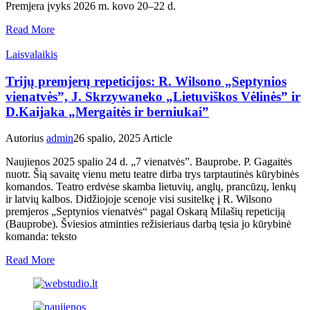
Premjera įvyks 2026 m. kovo 20–22 d.
Read More
Laisvalaikis
Trijų premjerų repeticijos: R. Wilsono „Septynios
vienatvės”, J. Skrzywaneko „Lietuviškos Vėlinės” ir
D.Kaijaka „Mergaitės ir berniukai”
Autorius
admin
26 spalio, 2025
Article
Naujienos 2025 spalio 24 d. „7 vienatvės”. Bauprobe. P. Gagaitės
nuotr. Šią savaitę vienu metu teatre dirba trys tarptautinės kūrybinės
komandos. Teatro erdvėse skamba lietuvių, anglų, prancūzų, lenkų
ir latvių kalbos. Didžiojoje scenoje visi susitelkę į R. Wilsono
premjeros „Septynios vienatvės“ pagal Oskarą Milašių repeticiją
(Bauprobe). Šviesios atminties režisieriaus darbą tęsia jo kūrybinė
komanda: teksto
Read More