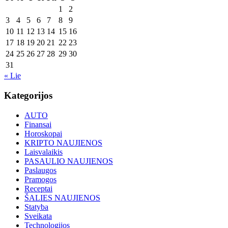
1
2
3
4
5
6
7
8
9
10
11
12
13
14
15
16
17
18
19
20
21
22
23
24
25
26
27
28
29
30
31
« Lie
Kategorijos
AUTO
Finansai
Horoskopai
KRIPTO NAUJIENOS
Laisvalaikis
PASAULIO NAUJIENOS
Paslaugos
Pramogos
Receptai
ŠALIES NAUJIENOS
Statyba
Sveikata
Technologijos