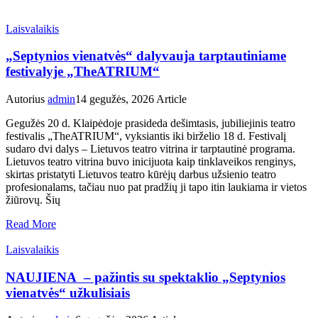
Laisvalaikis
„Septynios vienatvės“ dalyvauja tarptautiniame
festivalyje „TheATRIUM“
Autorius
admin
14 gegužės, 2026
Article
Gegužės 20 d. Klaipėdoje prasideda dešimtasis, jubiliejinis teatro
festivalis „TheATRIUM“, vyksiantis iki birželio 18 d. Festivalį
sudaro dvi dalys – Lietuvos teatro vitrina ir tarptautinė programa.
Lietuvos teatro vitrina buvo inicijuota kaip tinklaveikos renginys,
skirtas pristatyti Lietuvos teatro kūrėjų darbus užsienio teatro
profesionalams, tačiau nuo pat pradžių ji tapo itin laukiama ir vietos
žiūrovų. Šių
Read More
Laisvalaikis
NAUJIENA – pažintis su spektaklio „Septynios
vienatvės“ užkulisiais