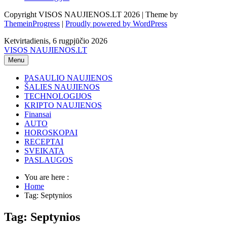
Copyright VISOS NAUJIENOS.LT 2026 | Theme by
ThemeinProgress
|
Proudly powered by WordPress
Ketvirtadienis, 6 rugpjūčio 2026
VISOS NAUJIENOS.LT
Menu
PASAULIO NAUJIENOS
ŠALIES NAUJIENOS
TECHNOLOGIJOS
KRIPTO NAUJIENOS
Finansai
AUTO
HOROSKOPAI
RECEPTAI
SVEIKATA
PASLAUGOS
You are here :
Home
Tag: Septynios
Tag: Septynios