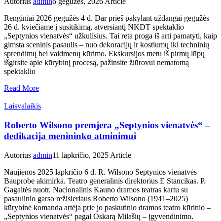
Autorius
admin
6 gegužės, 2026
Article
Renginiai 2026 gegužės 4 d. Dar prieš pakylant uždangai gegužės
26 d. kviečiame į susitikimą, atversiantį NKDT spektaklio
„Septynios vienatvės“ užkulisius. Tai reta proga iš arti pamatyti, kaip
gimsta sceninis pasaulis – nuo dekoracijų ir kostiumų iki techninių
sprendimų bei vaidmenų kūrimo. Ekskursijos metu iš pirmų lūpų
išgirsite apie kūrybinį procesą, pažinsite žiūrovui nematomą
spektaklio
Read More
Laisvalaikis
Roberto Wilsono premjera „Septynios vienatvės“ –
dedikacija menininko atminimui
Autorius
admin
11 lapkričio, 2025
Article
Naujienos 2025 lapkričio 6 d. R. Wilsono Septynios vienatvės
Bauprobe akimirka. Teatro generalinis direktorius E Stancikas. P.
Gagaitės nuotr. Nacionalinis Kauno dramos teatras kartu su
pasaulinio garso režisieriaus Roberto Wilsono (1941–2025)
kūrybinė komanda artėja prie jo paskutinio dramos teatro kūrinio –
„Septynios vienatvės“ pagal Oskarą Milašių – įgyvendinimo.