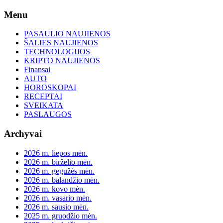
Skip
Menu
to
content
PASAULIO NAUJIENOS
ŠALIES NAUJIENOS
TECHNOLOGIJOS
KRIPTO NAUJIENOS
Finansai
AUTO
HOROSKOPAI
RECEPTAI
SVEIKATA
PASLAUGOS
Archyvai
2026 m. liepos mėn.
2026 m. birželio mėn.
2026 m. gegužės mėn.
2026 m. balandžio mėn.
2026 m. kovo mėn.
2026 m. vasario mėn.
2026 m. sausio mėn.
2025 m. gruodžio mėn.