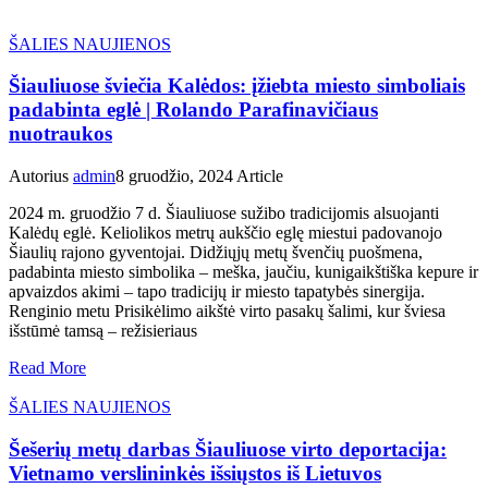
ŠALIES NAUJIENOS
Šiauliuose šviečia Kalėdos: įžiebta miesto simboliais
padabinta eglė | Rolando Parafinavičiaus
nuotraukos
Autorius
admin
8 gruodžio, 2024
Article
2024 m. gruodžio 7 d. Šiauliuose sužibo tradicijomis alsuojanti
Kalėdų eglė. Keliolikos metrų aukščio eglę miestui padovanojo
Šiaulių rajono gyventojai. Didžiųjų metų švenčių puošmena,
padabinta miesto simbolika – meška, jaučiu, kunigaikštiška kepure ir
apvaizdos akimi – tapo tradicijų ir miesto tapatybės sinergija.
Renginio metu Prisikėlimo aikštė virto pasakų šalimi, kur šviesa
išstūmė tamsą – režisieriaus
Read More
ŠALIES NAUJIENOS
Šešerių metų darbas Šiauliuose virto deportacija:
Vietnamo verslininkės išsiųstos iš Lietuvos