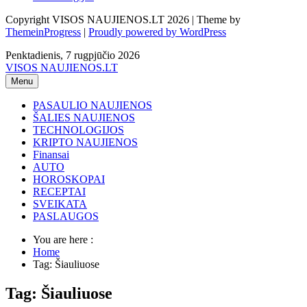
Copyright VISOS NAUJIENOS.LT 2026 | Theme by
ThemeinProgress
|
Proudly powered by WordPress
Penktadienis, 7 rugpjūčio 2026
VISOS NAUJIENOS.LT
Menu
PASAULIO NAUJIENOS
ŠALIES NAUJIENOS
TECHNOLOGIJOS
KRIPTO NAUJIENOS
Finansai
AUTO
HOROSKOPAI
RECEPTAI
SVEIKATA
PASLAUGOS
You are here :
Home
Tag: Šiauliuose
Tag: Šiauliuose