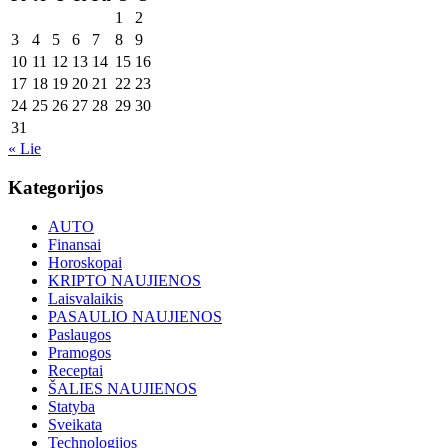
1
2
3
4
5
6
7
8
9
10
11
12
13
14
15
16
17
18
19
20
21
22
23
24
25
26
27
28
29
30
31
« Lie
Kategorijos
AUTO
Finansai
Horoskopai
KRIPTO NAUJIENOS
Laisvalaikis
PASAULIO NAUJIENOS
Paslaugos
Pramogos
Receptai
ŠALIES NAUJIENOS
Statyba
Sveikata
Technologijos