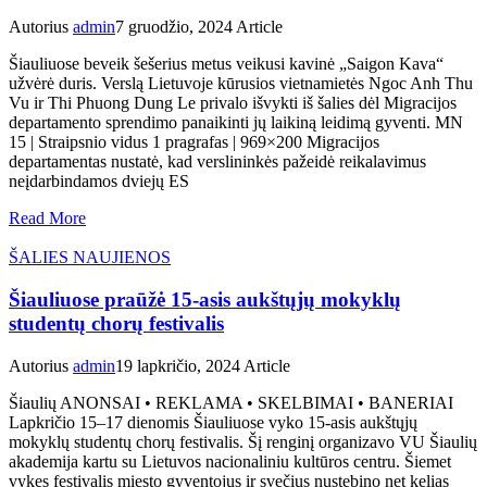
Autorius
admin
7 gruodžio, 2024
Article
Šiauliuose beveik šešerius metus veikusi kavinė „Saigon Kava“
užvėrė duris. Verslą Lietuvoje kūrusios vietnamietės Ngoc Anh Thu
Vu ir Thi Phuong Dung Le privalo išvykti iš šalies dėl Migracijos
departamento sprendimo panaikinti jų laikiną leidimą gyventi. MN
15 | Straipsnio vidus 1 pragrafas | 969×200 Migracijos
departamentas nustatė, kad verslininkės pažeidė reikalavimus
neįdarbindamos dviejų ES
Read More
ŠALIES NAUJIENOS
Šiauliuose praūžė 15-asis aukštųjų mokyklų
studentų chorų festivalis
Autorius
admin
19 lapkričio, 2024
Article
Šiaulių ANONSAI • REKLAMA • SKELBIMAI • BANERIAI
Lapkričio 15–17 dienomis Šiauliuose vyko 15-asis aukštųjų
mokyklų studentų chorų festivalis. Šį renginį organizavo VU Šiaulių
akademija kartu su Lietuvos nacionaliniu kultūros centru. Šiemet
vykęs festivalis miesto gyventojus ir svečius nustebino net kelias