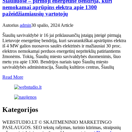
Šiauliuose – pirmoji energetinė bendrija, kuri
nemokamai aprūpins elektra apie 1300
pažeidžiamiausių vartotojų
Autorius
admin
30 spalio, 2024
Article
Šiaulių savivaldybė ir 16 jai priklausančių įstaigų įsteigė pirmąją
Lietuvoje energetinę bendriją, kuri savarankiškai apsirūpins elektra
iš 4 MW galios nuosavos saulės elektrinės ir mažiausiai 30 proc.
elektros nemokamai perduos energetinį nepriteklių patiriantiems
žmonėms. Tokių, Šiaulių miesto savivaldybės duomenimis, šiuo
metu yra apie 1300. Bendrijos nariais tapo Šiaulių miesto
savivaldybės administracija, Šiaulių kultūros centras, Šiaulių
Read More
Kategorijos
WEBSTUDIO.LT © SKAITMENINIO MARKETINGO
PASLAUGOS. SEO tekstų rašymas, turinio kūrimas, straipsnių