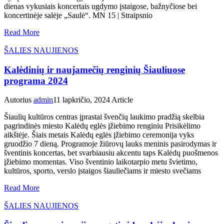
dienas vykusiais koncertais ugdymo įstaigose, bažnyčiose bei
koncertinėje salėje „Saulė“. MN 15 | Straipsnio
Read More
ŠALIES NAUJIENOS
Kalėdinių ir naujamečių renginių Šiauliuose
programa 2024
Autorius
admin
11 lapkričio, 2024
Article
Šiaulių kultūros centras įprastai švenčių laukimo pradžią skelbia
pagrindinės miesto Kalėdų eglės įžiebimo renginiu Prisikėlimo
aikštėje. Šiais metais Kalėdų eglės įžiebimo ceremonija vyks
gruodžio 7 dieną. Programoje žiūrovų lauks meninis pasirodymas ir
šventinis koncertas, bet svarbiausiu akcentu taps Kalėdų puošmenos
įžiebimo momentas. Viso šventinio laikotarpio metu švietimo,
kultūros, sporto, verslo įstaigos šiauliečiams ir miesto svečiams
Read More
ŠALIES NAUJIENOS