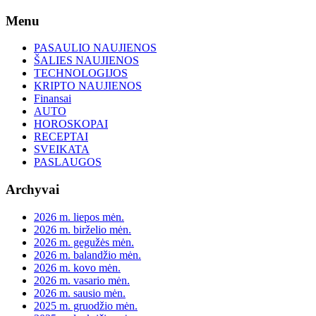
Skip
Menu
to
content
PASAULIO NAUJIENOS
ŠALIES NAUJIENOS
TECHNOLOGIJOS
KRIPTO NAUJIENOS
Finansai
AUTO
HOROSKOPAI
RECEPTAI
SVEIKATA
PASLAUGOS
Archyvai
2026 m. liepos mėn.
2026 m. birželio mėn.
2026 m. gegužės mėn.
2026 m. balandžio mėn.
2026 m. kovo mėn.
2026 m. vasario mėn.
2026 m. sausio mėn.
2025 m. gruodžio mėn.