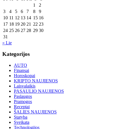
1
2
3
4
5
6
7
8
9
10
11
12
13
14
15
16
17
18
19
20
21
22
23
24
25
26
27
28
29
30
31
« Lie
Kategorijos
AUTO
Finansai
Horoskopai
KRIPTO NAUJIENOS
Laisvalaikis
PASAULIO NAUJIENOS
Paslaugos
Pramogos
Receptai
ŠALIES NAUJIENOS
Statyba
Sveikata
Technologijos