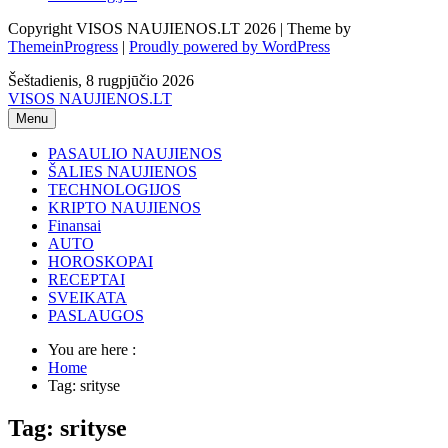
Copyright VISOS NAUJIENOS.LT 2026 | Theme by
ThemeinProgress
|
Proudly powered by WordPress
Šeštadienis, 8 rugpjūčio 2026
VISOS NAUJIENOS.LT
Menu
PASAULIO NAUJIENOS
ŠALIES NAUJIENOS
TECHNOLOGIJOS
KRIPTO NAUJIENOS
Finansai
AUTO
HOROSKOPAI
RECEPTAI
SVEIKATA
PASLAUGOS
You are here :
Home
Tag: srityse
Tag: srityse