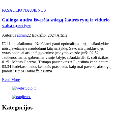
PASAULIO NAUJIENOS
Galinga audra išverčia sniegą šiaurės rytų ir vidurio
vakarų srityse
Autorius
admin
22 lapkričio, 2024
Article
IE 11 nepalaikomas. Norėdami gauti optimalią patirtį, apsilankykite
mūsų svetainėje naudodami kitą naršyklę. Savo mirtį suklastojęs
vyras policijai atsiuntė gyvenimo įrodymo vaizdo įrašą 02:52
Jautienos malta, gabenama visoje šalyje, atšaukta dėl E. coli rizikos
01:51 Mattas Gaetzas, Trumpo pasirinktas AG, atsiima kandidatūrą
03:34 Padėkos dienos kelionės prasideda: kaip orai paveiks atostogų
planus? 02:24 Dabar žaidžiama
Read More
Kategorijos