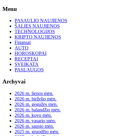
Skip
Menu
to
content
PASAULIO NAUJIENOS
ŠALIES NAUJIENOS
TECHNOLOGIJOS
KRIPTO NAUJIENOS
Finansai
AUTO
HOROSKOPAI
RECEPTAI
SVEIKATA
PASLAUGOS
Archyvai
2026 m. liepos mėn.
2026 m. birželio mėn.
2026 m. gegužės mėn.
2026 m. balandžio mėn.
2026 m. kovo mėn.
2026 m. vasario mėn.
2026 m. sausio mėn.
2025 m. gruodžio mėn.