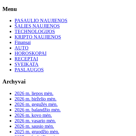
Skip
Menu
to
content
PASAULIO NAUJIENOS
ŠALIES NAUJIENOS
TECHNOLOGIJOS
KRIPTO NAUJIENOS
Finansai
AUTO
HOROSKOPAI
RECEPTAI
SVEIKATA
PASLAUGOS
Archyvai
2026 m. liepos mėn.
2026 m. birželio mėn.
2026 m. gegužės mėn.
2026 m. balandžio mėn.
2026 m. kovo mėn.
2026 m. vasario mėn.
2026 m. sausio mėn.
2025 m. gruodžio mėn.