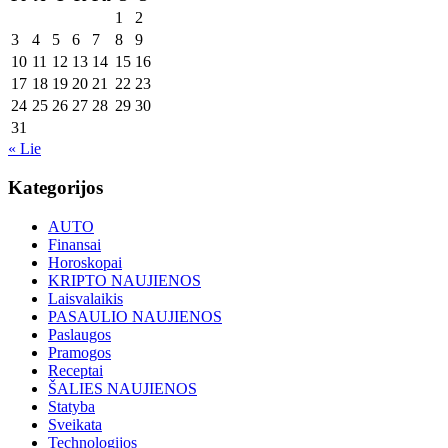
1
2
3
4
5
6
7
8
9
10
11
12
13
14
15
16
17
18
19
20
21
22
23
24
25
26
27
28
29
30
31
« Lie
Kategorijos
AUTO
Finansai
Horoskopai
KRIPTO NAUJIENOS
Laisvalaikis
PASAULIO NAUJIENOS
Paslaugos
Pramogos
Receptai
ŠALIES NAUJIENOS
Statyba
Sveikata
Technologijos