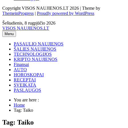
Copyright VISOS NAUJIENOS.LT 2026 | Theme by
ThemeinProgress
|
Proudly powered by WordPress
Šeštadienis, 8 rugpjūčio 2026
VISOS NAUJIENOS.LT
Menu
PASAULIO NAUJIENOS
ŠALIES NAUJIENOS
TECHNOLOGIJOS
KRIPTO NAUJIENOS
Finansai
AUTO
HOROSKOPAI
RECEPTAI
SVEIKATA
PASLAUGOS
You are here :
Home
Tag: Taiko
Tag: Taiko