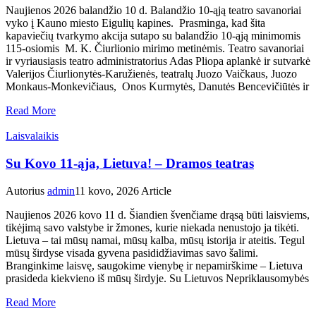
Naujienos 2026 balandžio 10 d. Balandžio 10-ąją teatro savanoriai
vyko į Kauno miesto Eigulių kapines. Prasminga, kad šita
kapaviečių tvarkymo akcija sutapo su balandžio 10-ąją minimomis
115-osiomis M. K. Čiurlionio mirimo metinėmis. Teatro savanoriai
ir vyriausiasis teatro administratorius Adas Pliopa aplankė ir sutvarkė
Valerijos Čiurlionytės-Karužienės, teatralų Juozo Vaičkaus, Juozo
Monkaus-Monkevičiaus, Onos Kurmytės, Danutės Bencevičiūtės ir
Read More
Laisvalaikis
Su Kovo 11-ąja, Lietuva! – Dramos teatras
Autorius
admin
11 kovo, 2026
Article
Naujienos 2026 kovo 11 d. Šiandien švenčiame drąsą būti laisviems,
tikėjimą savo valstybe ir žmones, kurie niekada nenustojo ja tikėti.
Lietuva – tai mūsų namai, mūsų kalba, mūsų istorija ir ateitis. Tegul
mūsų širdyse visada gyvena pasididžiavimas savo šalimi.
Branginkime laisvę, saugokime vienybę ir nepamirškime – Lietuva
prasideda kiekvieno iš mūsų širdyje. Su Lietuvos Nepriklausomybės
Read More