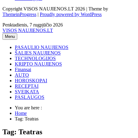
Copyright VISOS NAUJIENOS.LT 2026 | Theme by
ThemeinProgress
|
Proudly powered by WordPress
Penktadienis, 7 rugpjūčio 2026
VISOS NAUJIENOS.LT
Menu
PASAULIO NAUJIENOS
ŠALIES NAUJIENOS
TECHNOLOGIJOS
KRIPTO NAUJIENOS
Finansai
AUTO
HOROSKOPAI
RECEPTAI
SVEIKATA
PASLAUGOS
You are here :
Home
Tag: Teatras
Tag: Teatras