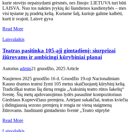
kurie stovėjo nepaisydami grėsmės, nes žinojo: LIETUVA turi būti
LAISVA. Nuo tos nakties įvykių iki šiandienos kasdienybės – mes
visi tęsiame jų pradėtą kelią. Kuriame šalį, kurioje galime kalbėti,
kurti ir svajoti. Laisvė gyva
Read More
Laisvalaikis
Teatras pasitinka 105-ąjį gimtadienį: siurprizai
žiūrovams ir ambicingi kūrybiniai planai
Autorius
admin
21 gruodžio, 2025
Article
Naujienos 2025 gruodžio 16 d. Gruodžio 19-oji Nacionaliniam
Kauno dramos teatrui žymi 105 metus skaičiuojantį kūrybinį kelią.
Tradiciškai teatras šią dieną rengia „Auksinių teatro rūtos šakelių“
šventę. Šių metų apdovanojimus lydės pasaulinė kompozitoriaus
Giedriaus Kuprevičiaus premjera. Artėjant sukakčiai, teatras kviečia
į didingiausią sezono premjerą ir rengia ne vieną staigmeną
žiūrovams. Jaudinanti gimtadienio šventė „Teatro stiprybė
Read More
Laisvalaikis