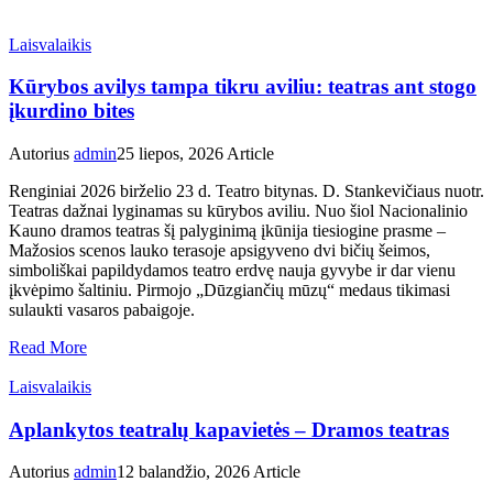
Laisvalaikis
Kūrybos avilys tampa tikru aviliu: teatras ant stogo
įkurdino bites
Autorius
admin
25 liepos, 2026
Article
Renginiai 2026 birželio 23 d. Teatro bitynas. D. Stankevičiaus nuotr.
Teatras dažnai lyginamas su kūrybos aviliu. Nuo šiol Nacionalinio
Kauno dramos teatras šį palyginimą įkūnija tiesiogine prasme –
Mažosios scenos lauko terasoje apsigyveno dvi bičių šeimos,
simboliškai papildydamos teatro erdvę nauja gyvybe ir dar vienu
įkvėpimo šaltiniu. Pirmojo „Dūzgiančių mūzų“ medaus tikimasi
sulaukti vasaros pabaigoje.
Read More
Laisvalaikis
Aplankytos teatralų kapavietės – Dramos teatras
Autorius
admin
12 balandžio, 2026
Article