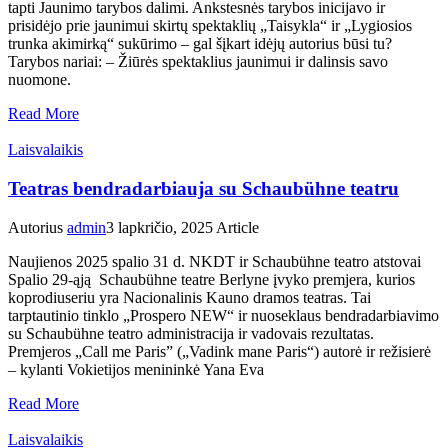
tapti Jaunimo tarybos dalimi. Ankstesnės tarybos inicijavo ir
prisidėjo prie jaunimui skirtų spektaklių „Taisykla“ ir „Lygiosios
trunka akimirką“ sukūrimo – gal šįkart idėjų autorius būsi tu?
Tarybos nariai: – Žiūrės spektaklius jaunimui ir dalinsis savo
nuomone.
Read More
Laisvalaikis
Teatras bendradarbiauja su Schaubühne teatru
Autorius
admin
3 lapkričio, 2025
Article
Naujienos 2025 spalio 31 d. NKDT ir Schaubühne teatro atstovai
Spalio 29-ąją Schaubühne teatre Berlyne įvyko premjera, kurios
koprodiuseriu yra Nacionalinis Kauno dramos teatras. Tai
tarptautinio tinklo „Prospero NEW“ ir nuoseklaus bendradarbiavimo
su Schaubühne teatro administracija ir vadovais rezultatas.
Premjeros „Call me Paris” („Vadink mane Paris“) autorė ir režisierė
– kylanti Vokietijos menininkė Yana Eva
Read More
Laisvalaikis