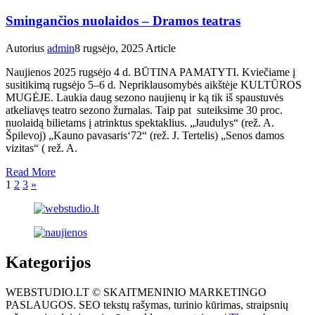
Smingančios nuolaidos – Dramos teatras
Autorius
admin
8 rugsėjo, 2025
Article
Naujienos 2025 rugsėjo 4 d. BŪTINA PAMATYTI. Kviečiame į
susitikimą rugsėjo 5–6 d. Nepriklausomybės aikštėje KULTŪROS
MUGĖJE. Laukia daug sezono naujienų ir ką tik iš spaustuvės
atkeliavęs teatro sezono žurnalas. Taip pat suteiksime 30 proc.
nuolaidą bilietams į atrinktus spektaklius. „Jaudulys“ (rež. A.
Špilevoj) „Kauno pavasaris‘72“ (rež. J. Tertelis) „Senos damos
vizitas“ ( rež. A.
Read More
1
2
3
»
Kategorijos
WEBSTUDIO.LT © SKAITMENINIO MARKETINGO
PASLAUGOS. SEO tekstų rašymas, turinio kūrimas, straipsnių