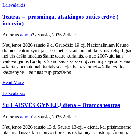
Laisvalaikis
Teatras – prasminga, atsakingos būties erdvė (
interviu)
Autorius
admin
22 sausio, 2026
Article
Naujienos 2026 sausio 9 d. Gruodžio 19-oji Nacionaliniam Kauno
dramos teatrui žymi jau 105 metus skaičiuojantį kūrybos kelią. Ilgiau
nei tris dešimtmečius šiame teatre kuriantis, o nuo 2007-ųjų jam
vadovaujantis Egidijus Stancikas visą savo gyvenimą sieja su scena
– kartais nematomai, kartais scenoje, bet visuomet – šalia jos. Jo
kasdienybė – tai tiltas tarp proziškos
Read More
Laisvalaikis
Su LAISVĖS GYNĖJŲ diena – Dramos teatras
Autorius
admin
14 sausio, 2026
Article
Naujienos 2026 sausio 13 d. Sausio 13-oji – diena, kai prisimename
tikėjimą laisve, kuris buvo stipresnis už baimę. Tai istorija žmonių,