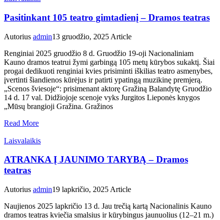
Pasitinkant 105 teatro gimtadienį – Dramos teatras
Autorius
admin
13 gruodžio, 2025
Article
Renginiai 2025 gruodžio 8 d. Gruodžio 19-oji Nacionaliniam
Kauno dramos teatrui žymi garbingą 105 metų kūrybos sukaktį. Šiai
progai dedikuoti renginiai kvies prisiminti iškilias teatro asmenybes,
įvertinti šiandienos kūrėjus ir patirti ypatingą muzikinę premjerą.
„Scenos šviesoje“: prisimenant aktorę Gražiną Balandytę Gruodžio
14 d. 17 val. Didžiojoje scenoje vyks Jurgitos Lieponės knygos
„Mūsų brangioji Gražina. Gražinos
Read More
Laisvalaikis
ATRANKA Į JAUNIMO TARYBĄ – Dramos
teatras
Autorius
admin
19 lapkričio, 2025
Article
Naujienos 2025 lapkričio 13 d. Jau trečią kartą Nacionalinis Kauno
dramos teatras kviečia smalsius ir kūrybingus jaunuolius (12–21 m.)