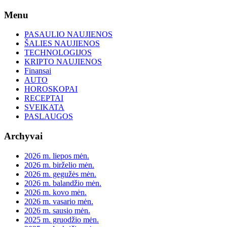
Skip
Menu
to
content
PASAULIO NAUJIENOS
ŠALIES NAUJIENOS
TECHNOLOGIJOS
KRIPTO NAUJIENOS
Finansai
AUTO
HOROSKOPAI
RECEPTAI
SVEIKATA
PASLAUGOS
Archyvai
2026 m. liepos mėn.
2026 m. birželio mėn.
2026 m. gegužės mėn.
2026 m. balandžio mėn.
2026 m. kovo mėn.
2026 m. vasario mėn.
2026 m. sausio mėn.
2025 m. gruodžio mėn.