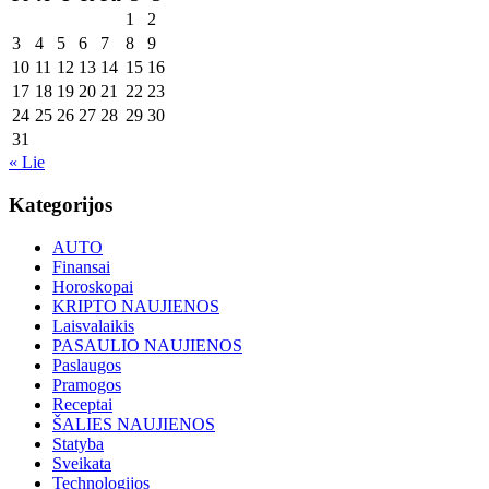
1
2
3
4
5
6
7
8
9
10
11
12
13
14
15
16
17
18
19
20
21
22
23
24
25
26
27
28
29
30
31
« Lie
Kategorijos
AUTO
Finansai
Horoskopai
KRIPTO NAUJIENOS
Laisvalaikis
PASAULIO NAUJIENOS
Paslaugos
Pramogos
Receptai
ŠALIES NAUJIENOS
Statyba
Sveikata
Technologijos