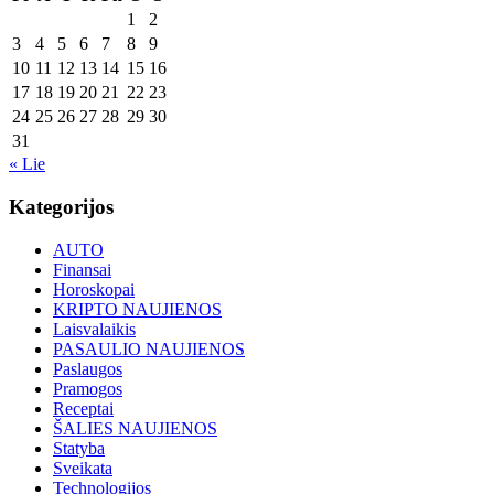
1
2
3
4
5
6
7
8
9
10
11
12
13
14
15
16
17
18
19
20
21
22
23
24
25
26
27
28
29
30
31
« Lie
Kategorijos
AUTO
Finansai
Horoskopai
KRIPTO NAUJIENOS
Laisvalaikis
PASAULIO NAUJIENOS
Paslaugos
Pramogos
Receptai
ŠALIES NAUJIENOS
Statyba
Sveikata
Technologijos