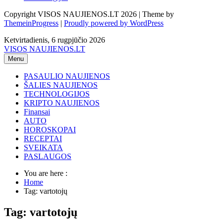
Copyright VISOS NAUJIENOS.LT 2026 | Theme by
ThemeinProgress
|
Proudly powered by WordPress
Ketvirtadienis, 6 rugpjūčio 2026
VISOS NAUJIENOS.LT
Menu
PASAULIO NAUJIENOS
ŠALIES NAUJIENOS
TECHNOLOGIJOS
KRIPTO NAUJIENOS
Finansai
AUTO
HOROSKOPAI
RECEPTAI
SVEIKATA
PASLAUGOS
You are here :
Home
Tag: vartotojų
Tag: vartotojų