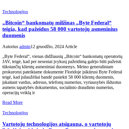
Technologijos
„Bitcoin“ bankomatų milžinas „Byte Federal“
teigia, kad pažeidus 58 000 vartotojų asmeninius
duomenis
Autorius
admin
12 gruodžio, 2024
Article
„Byte Federal“, vienas didžiausių „Bitcoin“ bankomatų operatorių
JAV, teigė, kad per neseniai įvykusį pažeidimą galėjo būti pažeisti
tūkstančių klientų asmeniniai duomenys. Meino generaliniam
prokurorui pateiktame dokumente Floridoje įsikūrusi Byte Federal
teigė, kad įsilaužėliai bandė pasiekti 58 000 klientų duomenis,
įskaitant vardus, adresus, telefonų numerius, vyriausybės išduotus
asmens tapatybės dokumentus, socialinio draudimo numerius,
operacijų veiklą ir
Read More
Technologijos
Vartotojų technologijos atsigauna, o vartotojų