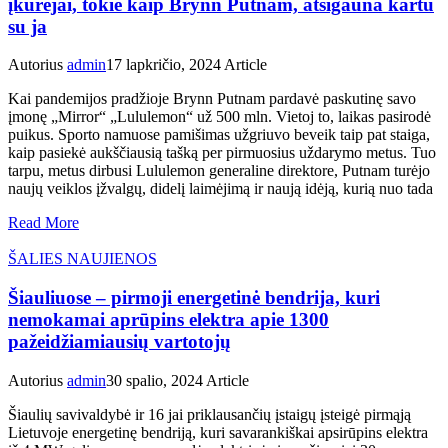
įkūrėjai, tokie kaip Brynn Putnam, atsigauna kartu
su ja
Autorius
admin
17 lapkričio, 2024
Article
Kai pandemijos pradžioje Brynn Putnam pardavė paskutinę savo
įmonę „Mirror“ „Lululemon“ už 500 mln. Vietoj to, laikas pasirodė
puikus. Sporto namuose pamišimas užgriuvo beveik taip pat staiga,
kaip pasiekė aukščiausią tašką per pirmuosius uždarymo metus. Tuo
tarpu, metus dirbusi Lululemon generaline direktore, Putnam turėjo
naujų veiklos įžvalgų, didelį laimėjimą ir naują idėją, kurią nuo tada
Read More
ŠALIES NAUJIENOS
Šiauliuose – pirmoji energetinė bendrija, kuri
nemokamai aprūpins elektra apie 1300
pažeidžiamiausių vartotojų
Autorius
admin
30 spalio, 2024
Article
Šiaulių savivaldybė ir 16 jai priklausančių įstaigų įsteigė pirmąją
Lietuvoje energetinę bendriją, kuri savarankiškai apsirūpins elektra