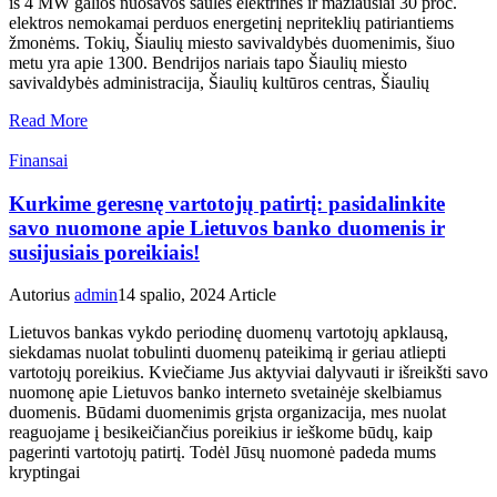
iš 4 MW galios nuosavos saulės elektrinės ir mažiausiai 30 proc.
elektros nemokamai perduos energetinį nepriteklių patiriantiems
žmonėms. Tokių, Šiaulių miesto savivaldybės duomenimis, šiuo
metu yra apie 1300. Bendrijos nariais tapo Šiaulių miesto
savivaldybės administracija, Šiaulių kultūros centras, Šiaulių
Read More
Finansai
Kurkime geresnę vartotojų patirtį: pasidalinkite
savo nuomone apie Lietuvos banko duomenis ir
susijusiais poreikiais!
Autorius
admin
14 spalio, 2024
Article
Lietuvos bankas vykdo periodinę duomenų vartotojų apklausą,
siekdamas nuolat tobulinti duomenų pateikimą ir geriau atliepti
vartotojų poreikius. Kviečiame Jus aktyviai dalyvauti ir išreikšti savo
nuomonę apie Lietuvos banko interneto svetainėje skelbiamus
duomenis. Būdami duomenimis grįsta organizacija, mes nuolat
reaguojame į besikeičiančius poreikius ir ieškome būdų, kaip
pagerinti vartotojų patirtį. Todėl Jūsų nuomonė padeda mums
kryptingai