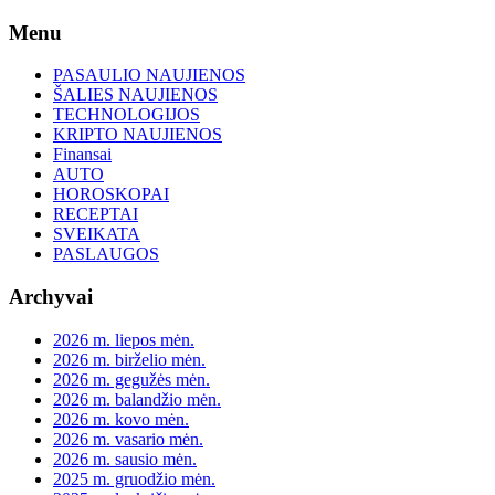
Skip
Menu
to
content
PASAULIO NAUJIENOS
ŠALIES NAUJIENOS
TECHNOLOGIJOS
KRIPTO NAUJIENOS
Finansai
AUTO
HOROSKOPAI
RECEPTAI
SVEIKATA
PASLAUGOS
Archyvai
2026 m. liepos mėn.
2026 m. birželio mėn.
2026 m. gegužės mėn.
2026 m. balandžio mėn.
2026 m. kovo mėn.
2026 m. vasario mėn.
2026 m. sausio mėn.
2025 m. gruodžio mėn.