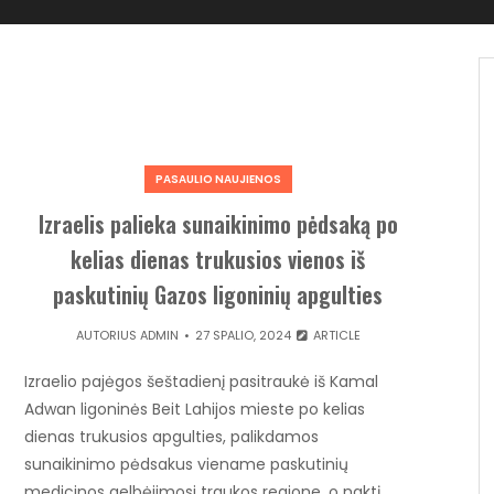
PASAULIO NAUJIENOS
Izraelis palieka sunaikinimo pėdsaką po
kelias dienas trukusios vienos iš
paskutinių Gazos ligoninių apgulties
AUTORIUS
ADMIN
27 SPALIO, 2024
ARTICLE
Izraelio pajėgos šeštadienį pasitraukė iš Kamal
Adwan ligoninės Beit Lahijos mieste po kelias
dienas trukusios apgulties, palikdamos
sunaikinimo pėdsakus viename paskutinių
medicinos gelbėjimosi traukos regione, o naktį