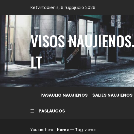
Skip
Ketvirtadienis, 6 rugpjūčio 2026
to
content
VISOS NAUJIENOS
LT
PASAULIO NAUJIENOS
ŠALIES NAUJIENOS
PASLAUGOS
You are here :
Home
Tag: vienos