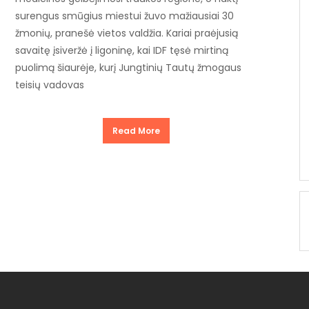
surengus smūgius miestui žuvo mažiausiai 30
žmonių, pranešė vietos valdžia. Kariai praėjusią
savaitę įsiveržė į ligoninę, kai IDF tęsė mirtiną
puolimą šiaurėje, kurį Jungtinių Tautų žmogaus
teisių vadovas
Read More