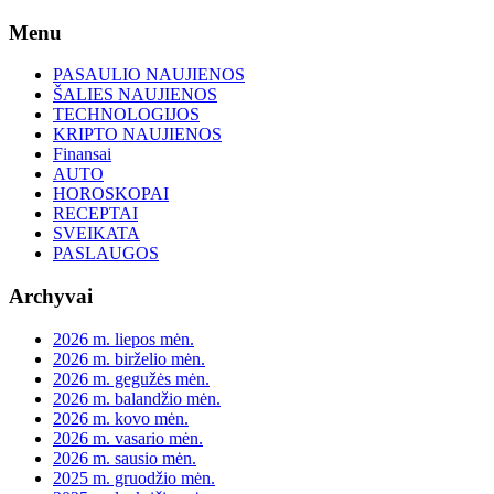
Skip
Menu
to
content
PASAULIO NAUJIENOS
ŠALIES NAUJIENOS
TECHNOLOGIJOS
KRIPTO NAUJIENOS
Finansai
AUTO
HOROSKOPAI
RECEPTAI
SVEIKATA
PASLAUGOS
Archyvai
2026 m. liepos mėn.
2026 m. birželio mėn.
2026 m. gegužės mėn.
2026 m. balandžio mėn.
2026 m. kovo mėn.
2026 m. vasario mėn.
2026 m. sausio mėn.
2025 m. gruodžio mėn.