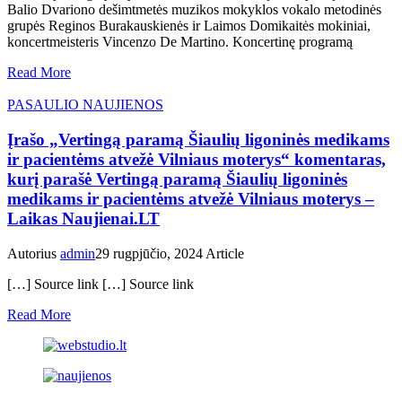
Balio Dvariono dešimtmetės muzikos mokyklos vokalo metodinės
grupės Reginos Burakauskienės ir Laimos Domikaitės mokiniai,
koncertmeisteris Vincenzo De Martino. Koncertinę programą
Read More
PASAULIO NAUJIENOS
Įrašo „Vertingą paramą Šiaulių ligoninės medikams
ir pacientėms atvežė Vilniaus moterys“ komentaras,
kurį parašė Vertingą paramą Šiaulių ligoninės
medikams ir pacientėms atvežė Vilniaus moterys –
Laikas Naujienai.LT
Autorius
admin
29 rugpjūčio, 2024
Article
[…] Source link […] Source link
Read More