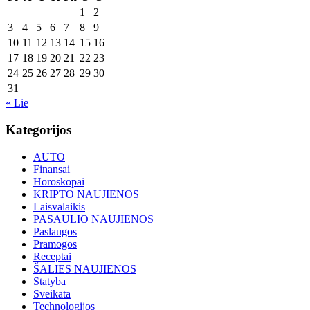
1
2
3
4
5
6
7
8
9
10
11
12
13
14
15
16
17
18
19
20
21
22
23
24
25
26
27
28
29
30
31
« Lie
Kategorijos
AUTO
Finansai
Horoskopai
KRIPTO NAUJIENOS
Laisvalaikis
PASAULIO NAUJIENOS
Paslaugos
Pramogos
Receptai
ŠALIES NAUJIENOS
Statyba
Sveikata
Technologijos