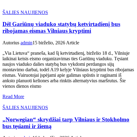
ŠALIES NAUJIENOS
Dėl Gariūnų viaduko statybų ketvirtadienį bus
ribojamas eismas Vilniaus kryptimi
Autorius
admin
15 birželio, 2026
Article
„Via Lietuva“ praneša, kad šį ketvirtadienį, birželio 18 d., Vilniuje
laikinai keisis eismo organizavimas ties Gariūnų viaduku. Tęsiant
naujos viaduko dalies statybą bus vykdomi perdangos sijų
montavimo darbai, todėl A19 kelyje Vilniaus kryptimi bus ribojamas
eismas. Vairuotojai įspėjami apie galimas spūstis ir raginami iš
anksto planuoti keliones arba rinktis alternatyvius maršrutus. Šie
vienos dienos eismo
Read More
ŠALIES NAUJIENOS
„Norwegian“ skrydžiai tarp Vilniaus ir Stokholmo
bus tęsiami ir žiemą