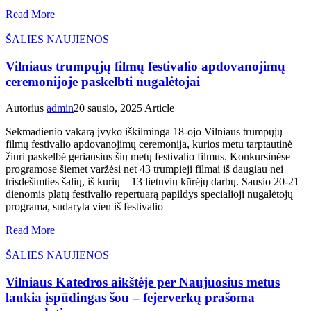
Read More
ŠALIES NAUJIENOS
Vilniaus trumpųjų filmų festivalio apdovanojimų
ceremonijoje paskelbti nugalėtojai
Autorius
admin
20 sausio, 2025
Article
Sekmadienio vakarą įvyko iškilminga 18-ojo Vilniaus trumpųjų
filmų festivalio apdovanojimų ceremonija, kurios metu tarptautinė
žiuri paskelbė geriausius šių metų festivalio filmus. Konkursinėse
programose šiemet varžėsi net 43 trumpieji filmai iš daugiau nei
trisdešimties šalių, iš kurių – 13 lietuvių kūrėjų darbų. Sausio 20-21
dienomis platų festivalio repertuarą papildys specialioji nugalėtojų
programa, sudaryta vien iš festivalio
Read More
ŠALIES NAUJIENOS
Vilniaus Katedros aikštėje per Naujuosius metus
laukia įspūdingas šou – fejerverkų prašoma