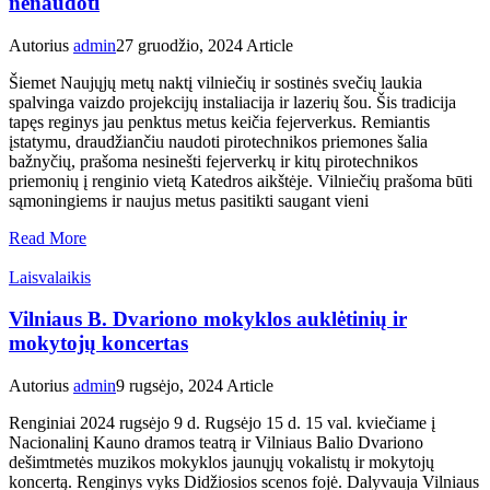
nenaudoti
Autorius
admin
27 gruodžio, 2024
Article
Šiemet Naujųjų metų naktį vilniečių ir sostinės svečių laukia
spalvinga vaizdo projekcijų instaliacija ir lazerių šou. Šis tradicija
tapęs reginys jau penktus metus keičia fejerverkus. Remiantis
įstatymu, draudžiančiu naudoti pirotechnikos priemones šalia
bažnyčių, prašoma nesinešti fejerverkų ir kitų pirotechnikos
priemonių į renginio vietą Katedros aikštėje. Vilniečių prašoma būti
sąmoningiems ir naujus metus pasitikti saugant vieni
Read More
Laisvalaikis
Vilniaus B. Dvariono mokyklos auklėtinių ir
mokytojų koncertas
Autorius
admin
9 rugsėjo, 2024
Article
Renginiai 2024 rugsėjo 9 d. Rugsėjo 15 d. 15 val. kviečiame į
Nacionalinį Kauno dramos teatrą ir Vilniaus Balio Dvariono
dešimtmetės muzikos mokyklos jaunųjų vokalistų ir mokytojų
koncertą. Renginys vyks Didžiosios scenos fojė. Dalyvauja Vilniaus