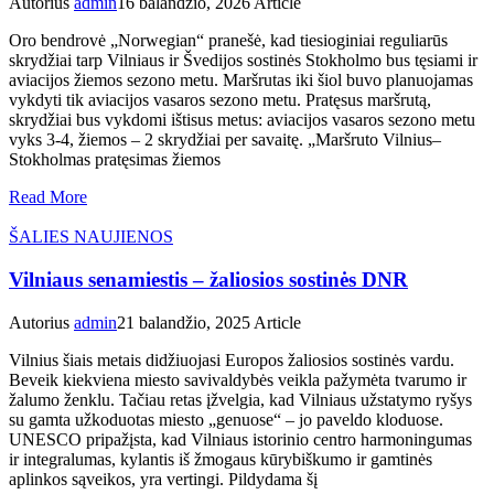
Autorius
admin
16 balandžio, 2026
Article
Oro bendrovė „Norwegian“ pranešė, kad tiesioginiai reguliarūs
skrydžiai tarp Vilniaus ir Švedijos sostinės Stokholmo bus tęsiami ir
aviacijos žiemos sezono metu. Maršrutas iki šiol buvo planuojamas
vykdyti tik aviacijos vasaros sezono metu. Pratęsus maršrutą,
skrydžiai bus vykdomi ištisus metus: aviacijos vasaros sezono metu
vyks 3-4, žiemos – 2 skrydžiai per savaitę. „Maršruto Vilnius–
Stokholmas pratęsimas žiemos
Read More
ŠALIES NAUJIENOS
Vilniaus senamiestis – žaliosios sostinės DNR
Autorius
admin
21 balandžio, 2025
Article
Vilnius šiais metais didžiuojasi Europos žaliosios sostinės vardu.
Beveik kiekviena miesto savivaldybės veikla pažymėta tvarumo ir
žalumo ženklu. Tačiau retas įžvelgia, kad Vilniaus užstatymo ryšys
su gamta užkoduotas miesto „genuose“ – jo paveldo kloduose.
UNESCO pripažįsta, kad Vilniaus istorinio centro harmoningumas
ir integralumas, kylantis iš žmogaus kūrybiškumo ir gamtinės
aplinkos sąveikos, yra vertingi. Pildydama šį