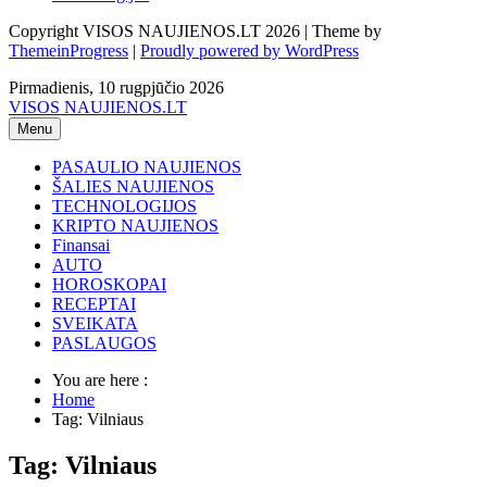
Copyright VISOS NAUJIENOS.LT 2026 | Theme by
ThemeinProgress
|
Proudly powered by WordPress
Pirmadienis, 10 rugpjūčio 2026
VISOS NAUJIENOS.LT
Menu
PASAULIO NAUJIENOS
ŠALIES NAUJIENOS
TECHNOLOGIJOS
KRIPTO NAUJIENOS
Finansai
AUTO
HOROSKOPAI
RECEPTAI
SVEIKATA
PASLAUGOS
You are here :
Home
Tag: Vilniaus
Tag: Vilniaus