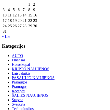
1
2
3
4
5
6
7
8
9
10
11
12
13
14
15
16
17
18
19
20
21
22
23
24
25
26
27
28
29
30
31
« Lie
Kategorijos
AUTO
Finansai
Horoskopai
KRIPTO NAUJIENOS
Laisvalaikis
PASAULIO NAUJIENOS
Paslaugos
Pramogos
Receptai
ŠALIES NAUJIENOS
Statyba
Sveikata
Technologijos