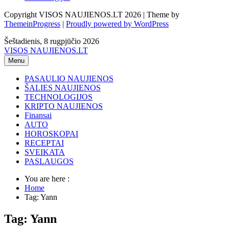
Copyright VISOS NAUJIENOS.LT 2026 | Theme by
ThemeinProgress
|
Proudly powered by WordPress
Šeštadienis, 8 rugpjūčio 2026
VISOS NAUJIENOS.LT
Menu
PASAULIO NAUJIENOS
ŠALIES NAUJIENOS
TECHNOLOGIJOS
KRIPTO NAUJIENOS
Finansai
AUTO
HOROSKOPAI
RECEPTAI
SVEIKATA
PASLAUGOS
You are here :
Home
Tag: Yann
Tag: Yann