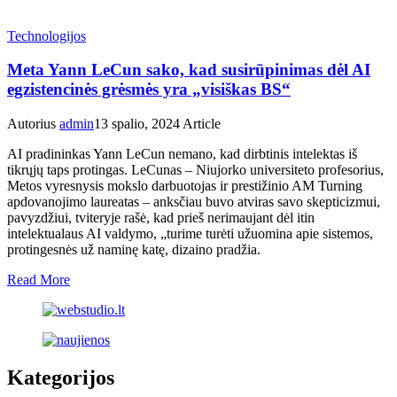
Technologijos
Meta Yann LeCun sako, kad susirūpinimas dėl AI
egzistencinės grėsmės yra „visiškas BS“
Autorius
admin
13 spalio, 2024
Article
AI pradininkas Yann LeCun nemano, kad dirbtinis intelektas iš
tikrųjų taps protingas. LeCunas – Niujorko universiteto profesorius,
Metos vyresnysis mokslo darbuotojas ir prestižinio AM Turning
apdovanojimo laureatas – anksčiau buvo atviras savo skepticizmui,
pavyzdžiui, tviteryje rašė, kad prieš nerimaujant dėl ​​itin
intelektualaus AI valdymo, „turime turėti užuomina apie sistemos,
protingesnės už naminę katę, dizaino pradžia.
Read More
Kategorijos