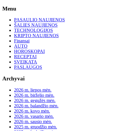
Skip
Menu
to
content
PASAULIO NAUJIENOS
ŠALIES NAUJIENOS
TECHNOLOGIJOS
KRIPTO NAUJIENOS
Finansai
AUTO
HOROSKOPAI
RECEPTAI
SVEIKATA
PASLAUGOS
Archyvai
2026 m. liepos mėn.
2026 m. birželio mėn.
2026 m. gegužės mėn.
2026 m. balandžio mėn.
2026 m. kovo mėn.
2026 m. vasario mėn.
2026 m. sausio mėn.
2025 m. gruodžio mėn.