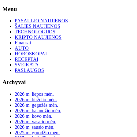
Skip
Menu
to
content
PASAULIO NAUJIENOS
ŠALIES NAUJIENOS
TECHNOLOGIJOS
KRIPTO NAUJIENOS
Finansai
AUTO
HOROSKOPAI
RECEPTAI
SVEIKATA
PASLAUGOS
Archyvai
2026 m. liepos mėn.
2026 m. birželio mėn.
2026 m. gegužės mėn.
2026 m. balandžio mėn.
2026 m. kovo mėn.
2026 m. vasario mėn.
2026 m. sausio mėn.
2025 m. gruodžio mėn.