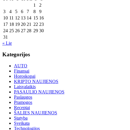
1
2
3
4
5
6
7
8
9
10
11
12
13
14
15
16
17
18
19
20
21
22
23
24
25
26
27
28
29
30
31
« Lie
Kategorijos
AUTO
Finansai
Horoskopai
KRIPTO NAUJIENOS
Laisvalaikis
PASAULIO NAUJIENOS
Paslaugos
Pramogos
Receptai
ŠALIES NAUJIENOS
Statyba
Sveikata
Technologijos