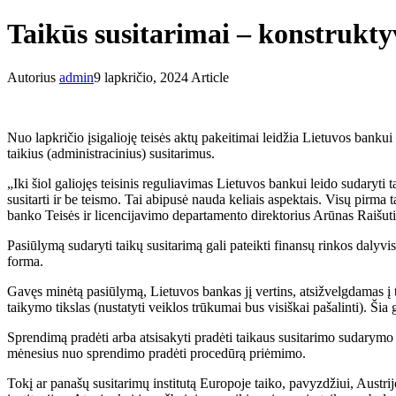
Taikūs susitarimai – konstruktyv
Autorius
admin
9 lapkričio, 2024
Article
Nuo lapkričio įsigalioję teisės aktų pakeitimai leidžia Lietuvos bankui 
taikius (administracinius) susitarimus.
„Iki šiol galiojęs teisinis reguliavimas Lietuvos bankui leido sudaryti t
susitarti ir be teismo. Tai abipusė nauda keliais aspektais. Visų pirma 
banko Teisės ir licencijavimo departamento direktorius Arūnas Raišuti
Pasiūlymą sudaryti taikų susitarimą gali pateikti finansų rinkos daly
forma.
Gavęs minėtą pasiūlymą, Lietuvos bankas jį vertins, atsižvelgdamas į t
taikymo tikslas (nustatyti veiklos trūkumai bus visiškai pašalinti). Ši
Sprendimą pradėti arba atsisakyti pradėti taikaus susitarimo sudarymo 
mėnesius nuo sprendimo pradėti procedūrą priėmimo.
Tokį ar panašų susitarimų institutą Europoje taiko, pavyzdžiui, Austrijo