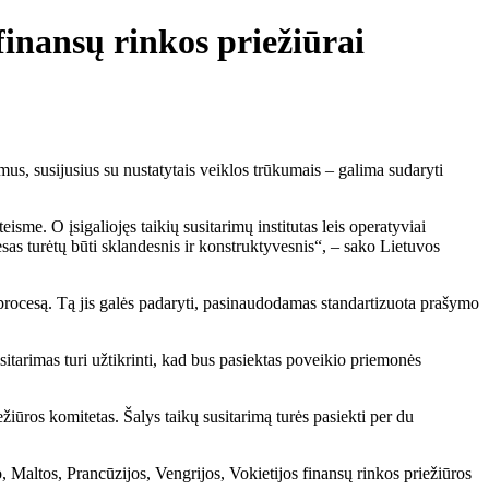
finansų rinkos priežiūrai
imus, susijusius su nustatytais veiklos trūkumais – galima sudaryti
eisme. O įsigaliojęs taikių susitarimų institutas leis operatyviai
cesas turėtų būti sklandesnis ir konstruktyvesnis“, – sako Lietuvos
 procesą. Tą jis galės padaryti, pasinaudodamas standartizuota prašymo
itarimas turi užtikrinti, kad bus pasiektas poveikio priemonės
iūros komitetas. Šalys taikų susitarimą turės pasiekti per du
o, Maltos, Prancūzijos, Vengrijos, Vokietijos finansų rinkos priežiūros