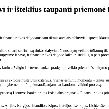
i ir išteklius taupanti priemonė 
ir finansų rinkos dalyviams tam tikrais atvejais efektyviau spręsti klaus
aikos sutartį su finansų rinkos dalyviu dėl nustatytų veiklos trūkumų tik t
taupysime ir savo, ir finansų rinkos dalyvio laiką ir išteklius, o pats pro
s.
vis, kurio atžvilgiu Lietuvos bankas pradėjo poveikio priemonės taikymo
eisės aktuose nustatytus kriterijus. Vienas esminių momentų – taikus sus
a galimybe neturi būti piktnaudžiaujama ar bandoma vilkinti procesą.
procesą Lietuvos banke priims kolegialus organas – Finansų rinkos priež
s, Airijos, Belgijos, Islandijos, Kipro, Latvijos, Lenkijos, Lichtenštein