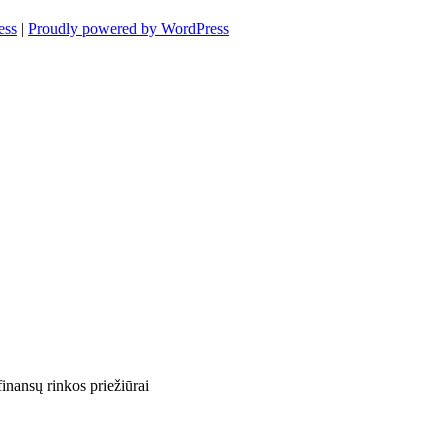
ess
|
Proudly powered by WordPress
finansų rinkos priežiūrai