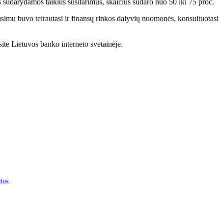
s sudarydamos taikius susitarimus, skaičius sudaro nuo 50 iki 75 proc.
usimu buvo teirautasi ir finansų rinkos dalyvių nuomonės, konsultuotasi 
asite Lietuvos banko interneto svetainėje.
etus