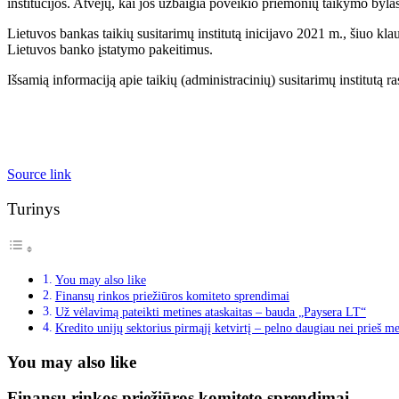
institucijos. Atvejų, kai jos užbaigia poveikio priemonių taikymo byla
Lietuvos bankas taikių susitarimų institutą inicijavo 2021 m., šiuo kla
Lietuvos banko įstatymo pakeitimus.
Išsamią informaciją apie taikių (administracinių) susitarimų institutą r
Source link
Turinys
You may also like
Finansų rinkos priežiūros komiteto sprendimai
Už vėlavimą pateikti metines ataskaitas – bauda „Paysera LT“
Kredito unijų sektorius pirmąjį ketvirtį – pelno daugiau nei prieš m
You may also like
Finansų rinkos priežiūros komiteto sprendimai