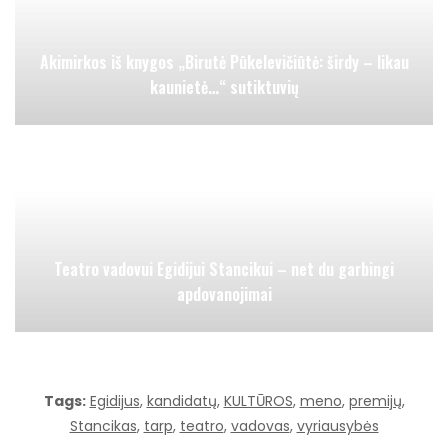
Akimirkos iš knygos „Birutė Pūkelevičiūtė: širdy – likau
kaunietė…“ sutiktuvių
Teatro vadovui Egidijui Stancikui – net du garbingi
apdovanojimai
Tags:
Egidijus
,
kandidatų
,
KULTŪROS
,
meno
,
premijų
,
Stancikas
,
tarp
,
teatro
,
vadovas
,
vyriausybės