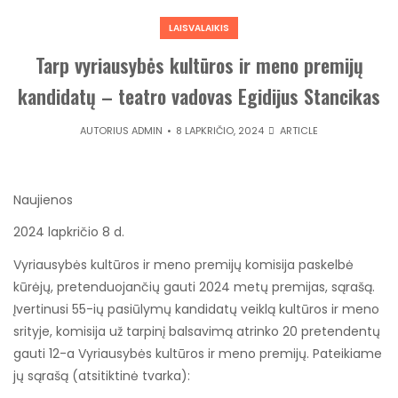
LAISVALAIKIS
Tarp vyriausybės kultūros ir meno premijų
kandidatų – teatro vadovas Egidijus Stancikas
AUTORIUS
ADMIN
8 LAPKRIČIO, 2024
ARTICLE
Naujienos
2024 lapkričio 8 d.
Vyriausybės kultūros ir meno premijų komisija paskelbė
kūrėjų, pretenduojančių gauti 2024 metų premijas, sąrašą.
Įvertinusi 55-ių pasiūlymų kandidatų veiklą kultūros ir meno
srityje, komisija už tarpinį balsavimą atrinko 20 pretendentų
gauti 12-a Vyriausybės kultūros ir meno premijų. Pateikiame
jų sąrašą (atsitiktinė tvarka):