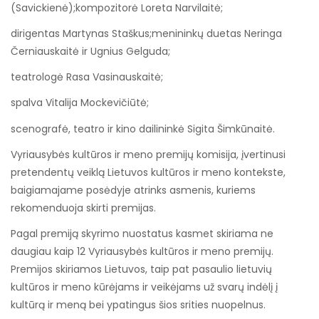
(Savickienė);kompozitorė Loreta Narvilaitė;
dirigentas Martynas Staškus;menininkų duetas Neringa
Černiauskaitė ir Ugnius Gelguda;
teatrologė Rasa Vasinauskaitė;
spalva Vitalija Mockevičiūtė;
scenografė, teatro ir kino dailininkė Sigita Šimkūnaitė.
Vyriausybės kultūros ir meno premijų komisija, įvertinusi
pretendentų veiklą Lietuvos kultūros ir meno kontekste,
baigiamajame posėdyje atrinks asmenis, kuriems
rekomenduoja skirti premijas.
Pagal premiją skyrimo nuostatus kasmet skiriama ne
daugiau kaip 12 Vyriausybės kultūros ir meno premijų.
Premijos skiriamos Lietuvos, taip pat pasaulio lietuvių
kultūros ir meno kūrėjams ir veikėjams už svarų indėlį į
kultūrą ir meną bei ypatingus šios srities nuopelnus.