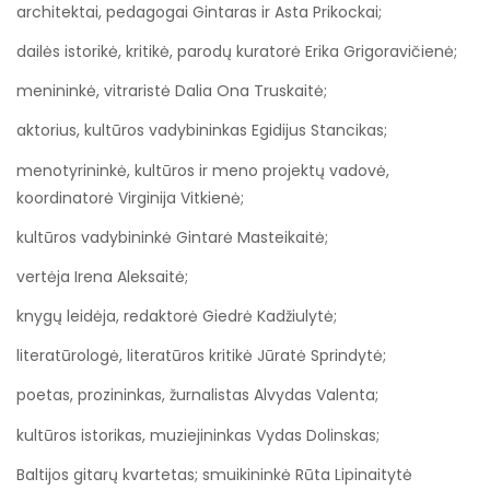
architektai, pedagogai Gintaras ir Asta Prikockai;
dailės istorikė, kritikė, parodų kuratorė Erika Grigoravičienė;
menininkė, vitraristė Dalia Ona Truskaitė;
aktorius, kultūros vadybininkas Egidijus Stancikas;
menotyrininkė, kultūros ir meno projektų vadovė,
koordinatorė Virginija Vitkienė;
kultūros vadybininkė Gintarė Masteikaitė;
vertėja Irena Aleksaitė;
knygų leidėja, redaktorė Giedrė Kadžiulytė;
literatūrologė, literatūros kritikė Jūratė Sprindytė;
poetas, prozininkas, žurnalistas Alvydas Valenta;
kultūros istorikas, muziejininkas Vydas Dolinskas;
Baltijos gitarų kvartetas; smuikininkė Rūta Lipinaitytė