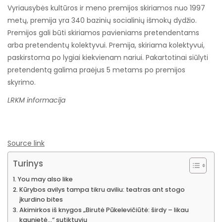
Vyriausybės kultūros ir meno premijos skiriamos nuo 1997
metų, premija yra 340 bazinių socialinių išmokų dydžio.
Premijos gali būti skiriamos pavieniams pretendentams
arba pretendentų kolektyvui. Premija, skiriama kolektyvui,
paskirstoma po lygiai kiekvienam nariui. Pakartotinai siūlyti
pretendentą galima praėjus 5 metams po premijos
skyrimo.
LRKM informacija
Source link
Turinys
You may also like
Kūrybos avilys tampa tikru aviliu: teatras ant stogo
įkurdino bites
Akimirkos iš knygos „Birutė Pūkelevičiūtė: širdy – likau
kaunietė…“ sutiktuvių