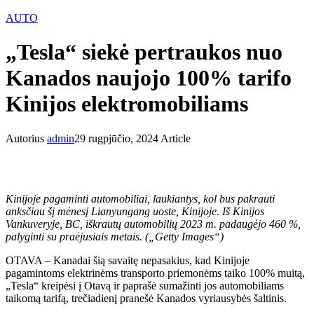
AUTO
„Tesla“ siekė pertraukos nuo
Kanados naujojo 100% tarifo
Kinijos elektromobiliams
Autorius
admin
29 rugpjūčio, 2024
Article
Kinijoje pagaminti automobiliai, laukiantys, kol bus pakrauti
anksčiau šį mėnesį Lianyungang uoste, Kinijoje. Iš Kinijos
Vankuveryje, BC, iškrautų automobilių 2023 m. padaugėjo 460 %,
palyginti su praėjusiais metais. („Getty Images“)
OTAVA – Kanadai šią savaitę nepasakius, kad Kinijoje
pagamintoms elektrinėms transporto priemonėms taiko 100% muitą,
„Tesla“ kreipėsi į Otavą ir paprašė sumažinti jos automobiliams
taikomą tarifą, trečiadienį pranešė Kanados vyriausybės šaltinis.