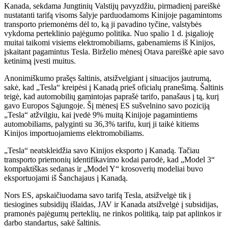
Kanada, sekdama Jungtinių Valstijų pavyzdžiu, pirmadienį pareiškė
nustatanti tarifą visoms šalyje parduodamoms Kinijoje pagamintoms
transporto priemonėms dėl to, ką ji pavadino tyčine, valstybės
vykdoma perteklinio pajėgumo politika. Nuo spalio 1 d. įsigalioję
muitai taikomi visiems elektromobiliams, gabenamiems iš Kinijos,
įskaitant pagamintus Tesla. Birželio mėnesį Otava pareiškė apie savo
ketinimą įvesti muitus.
Anonimiškumo prašęs šaltinis, atsižvelgiant į situacijos jautrumą,
sakė, kad „Tesla“ kreipėsi į Kanadą prieš oficialų pranešimą. Šaltinis
teigė, kad automobilių gamintojas paprašė tarifo, panašaus į tą, kurį
gavo Europos Sąjungoje. Šį mėnesį ES sušvelnino savo poziciją
„Tesla“ atžvilgiu, kai įvedė 9% muitą Kinijoje pagamintiems
automobiliams, palyginti su 36,3% tarifu, kurį ji taikė kitiems
Kinijos importuojamiems elektromobiliams.
„Tesla“ neatskleidžia savo Kinijos eksporto į Kanadą. Tačiau
transporto priemonių identifikavimo kodai parodė, kad „Model 3“
kompaktiškas sedanas ir „Model Y“ krosoverių modeliai buvo
eksportuojami iš Šanchajaus į Kanadą.
Nors ES, apskaičiuodama savo tarifą Tesla, atsižvelgė tik į
tiesiogines subsidijų išlaidas, JAV ir Kanada atsižvelgė į subsidijas,
pramonės pajėgumų perteklių, ne rinkos politiką, taip pat aplinkos ir
darbo standartus, sakė šaltinis.