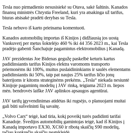
Tesla nuo pirmadienio nesusisiekė su Otava, sakė šaltinis. Kanados
finansų ministrės Chrystia Freeland, kuri yra atsakinga už tarifus,
biuras atsisakė pradėti derybas su Tesla.
Tesla nebuvo iš karto prieinama komentuoti.
Kanados automobilių importas iš Kinijos į didžiausią jos uostą
Vankuverį per metus šoktelėjo 460 % iki 44 356 2023 m., kai Tesla
pradėjo gabenti Šanchajuje pagamintus elektromobilius į Kanadą.
JAV prezidentas Joe Bidenas gegužę paskelbė keturis kartus
padidinsiantis tarifus Kinijos elektra varomoms transporto
priemonėms iki 100%, muitus puslaidininkiams ir saulės elementams
padidinsiantis iki 50%, taip pat naujus 25% tarifus ličio jonų
baterijoms ir kitoms strateginėms prekėms. „Tesla“ niekada nesiuntė
Kinijoje pagamintų modelių į JAV rinką, teigiama 2023 m. liepos
mėn. bendrovės laiške JAV aplinkos apsaugos agentūrai.
JAV tarifų įgyvendinimas atidėtas iki rugsėjo, o planuojami muitai
gali būti sušvelninti šią savaitę.
„Volvo Cars“ teigė, kad tiria, kokį poveikį turės padidinti tarifai
Kanadoje. Švedijos automobilių gamintojas teigė, kad iš Kinijos į
Kanadą importavo EX30, XC60 ir ribotą skaičių S90 modelių,
tačiau konkrečių skaičių neatskleidė.