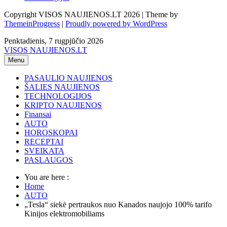
Copyright VISOS NAUJIENOS.LT 2026 | Theme by
ThemeinProgress
|
Proudly powered by WordPress
Penktadienis, 7 rugpjūčio 2026
VISOS NAUJIENOS.LT
Menu
PASAULIO NAUJIENOS
ŠALIES NAUJIENOS
TECHNOLOGIJOS
KRIPTO NAUJIENOS
Finansai
AUTO
HOROSKOPAI
RECEPTAI
SVEIKATA
PASLAUGOS
You are here :
Home
AUTO
„Tesla“ siekė pertraukos nuo Kanados naujojo 100% tarifo
Kinijos elektromobiliams