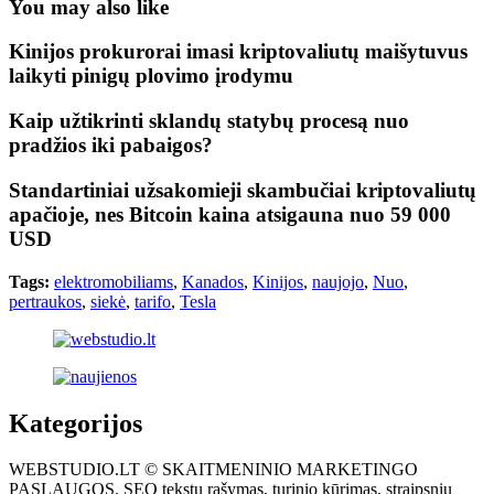
You may also like
Kinijos prokurorai imasi kriptovaliutų maišytuvus
laikyti pinigų plovimo įrodymu
Kaip užtikrinti sklandų statybų procesą nuo
pradžios iki pabaigos?
Standartiniai užsakomieji skambučiai kriptovaliutų
apačioje, nes Bitcoin kaina atsigauna nuo 59 000
USD
Tags:
elektromobiliams
,
Kanados
,
Kinijos
,
naujojo
,
Nuo
,
pertraukos
,
siekė
,
tarifo
,
Tesla
Kategorijos
WEBSTUDIO.LT © SKAITMENINIO MARKETINGO
PASLAUGOS. SEO tekstų rašymas, turinio kūrimas, straipsnių