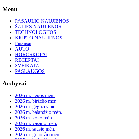
Skip
Menu
to
content
PASAULIO NAUJIENOS
ŠALIES NAUJIENOS
TECHNOLOGIJOS
KRIPTO NAUJIENOS
Finansai
AUTO
HOROSKOPAI
RECEPTAI
SVEIKATA
PASLAUGOS
Archyvai
2026 m. liepos mėn.
2026 m. birželio mėn.
2026 m. gegužės mėn.
2026 m. balandžio mėn.
2026 m. kovo mėn.
2026 m. vasario mėn.
2026 m. sausio mėn.
2025 m. gruodžio mėn.