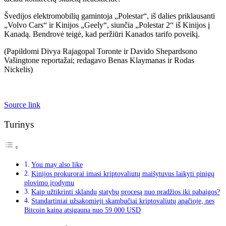
Švedijos elektromobilių gamintoja „Polestar“, iš dalies priklausanti
„Volvo Cars“ ir Kinijos „Geely“, siunčia „Polestar 2“ iš Kinijos į
Kanadą. Bendrovė teigė, kad peržiūri Kanados tarifo poveikį.
(Papildomi Divya Rajagopal Toronte ir Davido Shepardsono
Vašingtone reportažai; redagavo Benas Klaymanas ir Rodas
Nickelis)
Source link
Turinys
You may also like
Kinijos prokurorai imasi kriptovaliutų maišytuvus laikyti pinigų
plovimo įrodymu
Kaip užtikrinti sklandų statybų procesą nuo pradžios iki pabaigos?
Standartiniai užsakomieji skambučiai kriptovaliutų apačioje, nes
Bitcoin kaina atsigauna nuo 59 000 USD