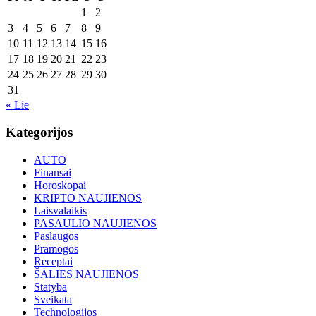
1
2
3
4
5
6
7
8
9
10
11
12
13
14
15
16
17
18
19
20
21
22
23
24
25
26
27
28
29
30
31
« Lie
Kategorijos
AUTO
Finansai
Horoskopai
KRIPTO NAUJIENOS
Laisvalaikis
PASAULIO NAUJIENOS
Paslaugos
Pramogos
Receptai
ŠALIES NAUJIENOS
Statyba
Sveikata
Technologijos