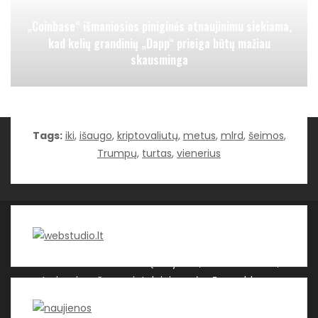
„Coinbase“ išmaniosios piniginės atnaujinimu siekiama,
kad kelių grandinių „Dapp“ prieiga būtų mažiau
skausminga
Tags:
iki
,
išaugo
,
kriptovaliutų
,
metus
,
mlrd
,
šeimos
,
Kategorijos
Trumpų
,
turtas
,
vienerius
WEBSTUDIO.LT © SKAITMENINIO MARKETINGO
PASLAUGOS. SEO tekstų rašymas, turinio kūrimas,
straipsnių rašymas ir talpinimas į mūsų valdomas
svetaines.
| Theme by ThemeinProgress
| Proudly
powered by WordPress