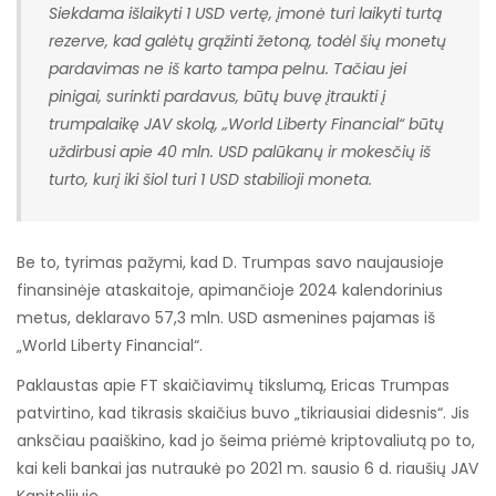
Siekdama išlaikyti 1 USD vertę, įmonė turi laikyti turtą
rezerve, kad galėtų grąžinti žetoną, todėl šių monetų
pardavimas ne iš karto tampa pelnu. Tačiau jei
pinigai, surinkti pardavus, būtų buvę įtraukti į
trumpalaikę JAV skolą, „World Liberty Financial“ būtų
uždirbusi apie 40 mln. USD palūkanų ir mokesčių iš
turto, kurį iki šiol turi 1 USD stabilioji moneta.
Be to, tyrimas pažymi, kad D. Trumpas savo naujausioje
finansinėje ataskaitoje, apimančioje 2024 kalendorinius
metus, deklaravo 57,3 mln. USD asmenines pajamas iš
„World Liberty Financial“.
Paklaustas apie FT skaičiavimų tikslumą, Ericas Trumpas
patvirtino, kad tikrasis skaičius buvo „tikriausiai didesnis“. Jis
anksčiau paaiškino, kad jo šeima priėmė kriptovaliutą po to,
kai keli bankai jas nutraukė po 2021 m. sausio 6 d. riaušių JAV