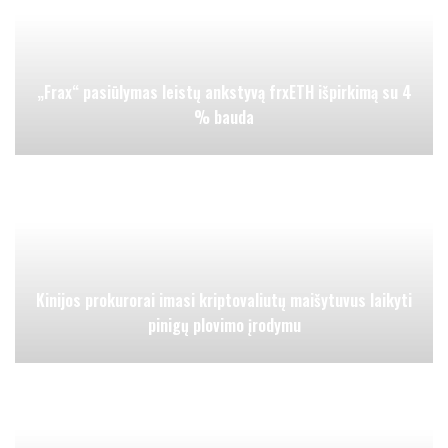
„Frax“ pasiūlymas leistų ankstyvą frxETH išpirkimą su 4
% bauda
Kinijos prokurorai imasi kriptovaliutų maišytuvus laikyti
pinigų plovimo įrodymu