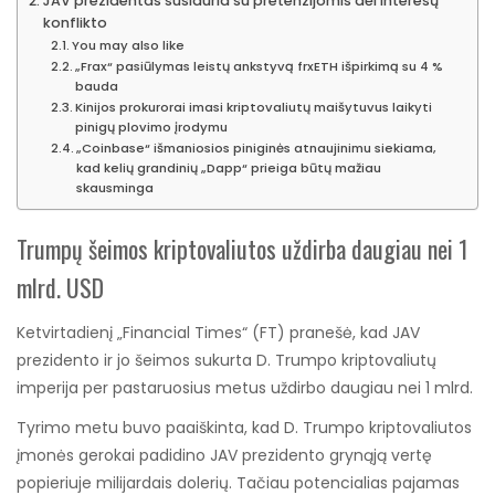
JAV prezidentas susiduria su pretenzijomis dėl interesų
konflikto
You may also like
„Frax“ pasiūlymas leistų ankstyvą frxETH išpirkimą su 4 %
bauda
Kinijos prokurorai imasi kriptovaliutų maišytuvus laikyti
pinigų plovimo įrodymu
„Coinbase“ išmaniosios piniginės atnaujinimu siekiama,
kad kelių grandinių „Dapp“ prieiga būtų mažiau
skausminga
Trumpų šeimos kriptovaliutos uždirba daugiau nei 1
mlrd. USD
Ketvirtadienį „Financial Times“ (FT) pranešė, kad JAV
prezidento ir jo šeimos sukurta D. Trumpo kriptovaliutų
imperija per pastaruosius metus uždirbo daugiau nei 1 mlrd.
Tyrimo metu buvo paaiškinta, kad D. Trumpo kriptovaliutos
įmonės gerokai padidino JAV prezidento grynąją vertę
popieriuje milijardais dolerių. Tačiau potencialias pajamas