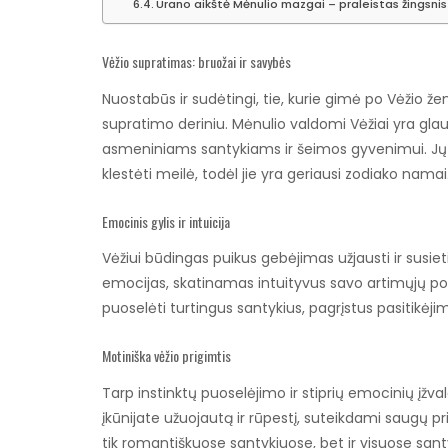
Urano aikštė Mėnulio mazgai – praleistas žingsnis
Vėžio supratimas: bruožai ir savybės
Nuostabūs ir sudėtingi, tie, kurie gimė po Vėžio že
supratimo deriniu. Mėnulio valdomi Vėžiai yra gla
asmeniniams santykiams ir šeimos gyvenimui. Jų g
klestėti meilė, todėl jie yra geriausi zodiako namai
Emocinis gylis ir intuicija
Vėžiui būdingas puikus gebėjimas užjausti ir susiet
emocijas, skatinamas intuityvus savo artimųjų pore
puoselėti turtingus santykius, pagrįstus pasitikėji
Motiniška vėžio prigimtis
Tarp instinktų puoselėjimo ir stiprių emocinių įžva
įkūnijate užuojautą ir rūpestį, suteikdami saugų pr
tik romantiškuose santykiuose, bet ir visuose san