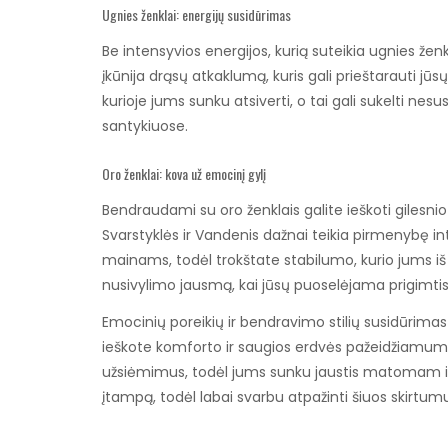
Ugnies ženklai: energijų susidūrimas
Be intensyvios energijos, kurią suteikia ugnies ženkl
įkūnija drąsų atkaklumą, kuris gali prieštarauti jūsų 
kurioje jums sunku atsiverti, o tai gali sukelti ne
santykiuose.
Oro ženklai: kova už emocinį gylį
Bendraudami su oro ženklais galite ieškoti gilesnio e
Svarstyklės ir Vandenis dažnai teikia pirmenybę i
mainams, todėl trokštate stabilumo, kurio jums iš pri
nusivylimo jausmą, kai jūsų puoselėjama prigimti
Emocinių poreikių ir bendravimo stilių susidūrimas 
ieškote komforto ir saugios erdvės pažeidžiamumui
užsiėmimus, todėl jums sunku jaustis matomam ir 
įtampą, todėl labai svarbu atpažinti šiuos skirtumu