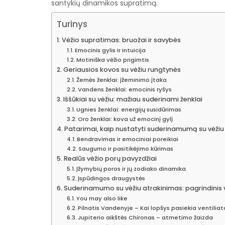
santykių dinamikos supratimą.
Turinys
Vėžio supratimas: bruožai ir savybės
Emocinis gylis ir intuicija
Motiniška vėžio prigimtis
Geriausios kovos su vėžiu rungtynės
Žemės ženklai: įžeminimo įtaka
Vandens ženklai: emocinis ryšys
Iššūkiai su vėžiu: mažiau suderinami ženklai
Ugnies ženklai: energijų susidūrimas
Oro ženklai: kova už emocinį gylį
Patarimai, kaip nustatyti suderinamumą su vėžiu
Bendravimas ir emociniai poreikiai
Saugumo ir pasitikėjimo kūrimas
Realūs vėžio porų pavyzdžiai
Įžymybių poros ir jų zodiako dinamika
Įspūdingos draugystės
Suderinamumo su vėžiu atrakinimas: pagrindinis 
You may also like
Pilnatis Vandenyje – Kai lopšys pasiekia ventiliat
Jupiterio aikštės Chironas – atmetimo žaizda