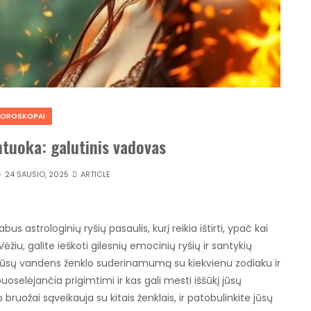
HOROSKOPAI
ntuoka: galutinis vadovas
24 SAUSIO, 2025
ARTICLE
s astrologinių ryšių pasaulis, kurį reikia ištirti, ypač kai
, galite ieškoti gilesnių emocinių ryšių ir santykių
ti jūsų vandens ženklo suderinamumą su kiekvienu zodiaku ir
puoselėjančia prigimtimi ir kas gali mesti iššūkį jūsų
bruožai sąveikauja su kitais ženklais, ir patobulinkite jūsų