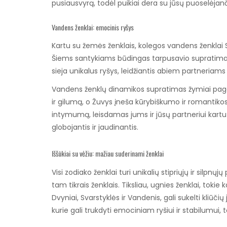
pusiausvyrą, todėl puikiai dera su jūsų puoselėjan
Vandens ženklai: emocinis ryšys
Kartu su žemės ženklais, kolegos vandens ženklai S
Šiems santykiams būdingas tarpusavio supratimas
sieja unikalus ryšys, leidžiantis abiem partneriam
Vandens ženklų dinamikos supratimas žymiai pager
ir gilumą, o Žuvys įneša kūrybiškumo ir romantikos
intymumą, leisdamas jums ir jūsų partneriui kartu į
globojantis ir jaudinantis.
Iššūkiai su vėžiu: mažiau suderinami ženklai
Visi zodiako ženklai turi unikalių stipriųjų ir silpnųj
tam tikrais ženklais. Tiksliau, ugnies ženklai, tokie k
Dvyniai, Svarstyklės ir Vandenis, gali sukelti kliūč
kurie gali trukdyti emociniam ryšiui ir stabilumui,