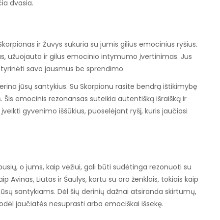
čia dvasia.
korpionas ir Žuvys sukuria su jumis gilius emocinius ryšius.
, užuojauta ir gilus emocinio intymumo įvertinimas. Jus
s tyrinėti savo jausmus be sprendimo.
ina jūsų santykius. Su Skorpionu rasite bendrą ištikimybę
. Šis emocinis rezonansas suteikia autentišką išraišką ir
veikti gyvenimo iššūkius, puoselėjant ryšį, kuris jaučiasi
ų pusių, o jums, kaip vėžiui, gali būti sudėtinga rezonuoti su
aip Avinas, Liūtas ir Šaulys, kartu su oro ženklais, tokiais kaip
ių jūsų santykiams. Dėl šių derinių dažnai atsiranda skirtumų,
 todėl jaučiatės nesuprasti arba emociškai išsekę.