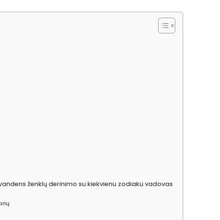
vandens ženklų derinimo su kiekvienu zodiaku vadovas
orių