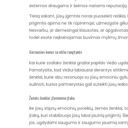
sistemos draugams ir šeimos nariams reputaciją.
Tiesą sakant, jūsų įgimtas noras puoselėti reiškia,
prigimtis apima ne tik rūpinimąsi; užmezgate giliu
Nesvarbu, ar dėmesingai klausotės, ar apgalvotais g
todėl esate neįkainojamas buvimas mylimų žmon
Geriausios kovos su vėžiu rungtynės
Kai kurie zodiako ženklai gražiai papildo Vėžio ugd
Pamatysite, kad Vėžiui labiausiai derantys atitik
ženklai, kurie abu rezonuoja su jūsų emociniu gyliu
sužinoti, kurios partnerystės gali suteikti jūsų ie
Žemės ženklai: įžeminimo įtaka
Be jūsų stiprių emocinių poreikių, žemės ženklai, to
įtaką, kuri stabilizuoja jūsų labai jautrią prigimtį. Š
jūs, ugdydami saugumo ir saugumo jausmą santyki