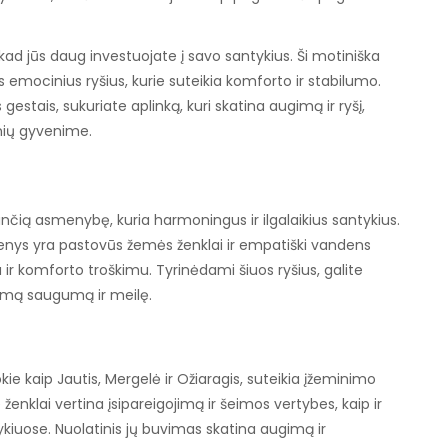
 kad jūs daug investuojate į savo santykius. Ši motiniška
s emocinius ryšius, kurie suteikia komforto ir stabilumo.
estais, sukuriate aplinką, kuri skatina augimą ir ryšį,
ių gyvenime.
ančią asmenybę, kuria harmoningus ir ilgalaikius santykius.
menys yra pastovūs žemės ženklai ir empatiški vandens
 ir komforto troškimu. Tyrinėdami šiuos ryšius, galite
škomą saugumą ir meilę.
kie kaip Jautis, Mergelė ir Ožiaragis, suteikia įžeminimo
ie ženklai vertina įsipareigojimą ir šeimos vertybes, kaip ir
uose. Nuolatinis jų buvimas skatina augimą ir