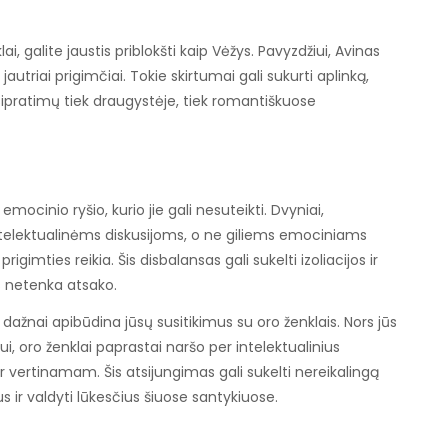
ai, galite jaustis priblokšti kaip Vėžys. Pavyzdžiui, Avinas
jautriai prigimčiai. Tokie skirtumai gali sukurti aplinką,
susipratimų tiek draugystėje, tiek romantiškuose
mocinio ryšio, kurio jie gali nesuteikti. Dvyniai,
ntelektualinėms diskusijoms, o ne giliems emociniams
gimties reikia. Šis disbalansas gali sukelti izoliacijos ir
s netenka atsako.
dažnai apibūdina jūsų susitikimus su oro ženklais. Nors jūs
, oro ženklai paprastai naršo per intelektualinius
vertinamam. Šis atsijungimas gali sukelti nereikalingą
s ir valdyti lūkesčius šiuose santykiuose.