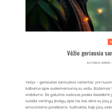
Vėžio geriausia sa
AUTORIUS
ADMIN
Vėžys – geriausias santuokos variantas: yra nuostabu
kalbama apie suderinamumą su vėžiu. Būdamas Vėžiu
stabilumo. Šis galutinis vadovas padės išsiaiškin
suteiks vertingų įžvalgų apie tai, kas dera su jūsų 
emociniams poreikiams. Sužinokite, kaip jūsų vėžio 