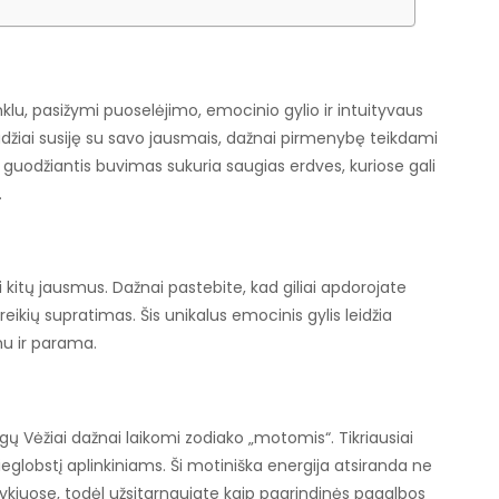
nklu, pasižymi puoselėjimo, emocinio gylio ir intuityvaus
udžiai susiję su savo jausmais, dažnai pirmenybę teikdami
uodžiantis buvimas sukuria saugias erdves, kuriose gali
.
i kitų jausmus. Dažnai pastebite, kad giliai apdorojate
ikių supratimas. Šis unikalus emocinis gylis leidžia
mu ir parama.
lgų Vėžiai dažnai laikomi zodiako „motomis“. Tikriausiai
ieglobstį aplinkiniams. Ši motiniška energija atsiranda ne
tykiuose, todėl užsitarnaujate kaip pagrindinės pagalbos