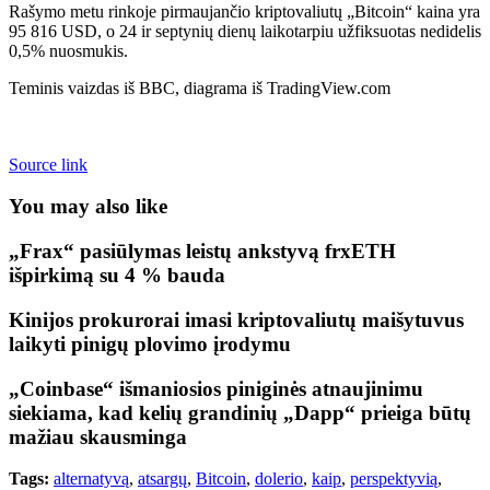
Rašymo metu rinkoje pirmaujančio kriptovaliutų „Bitcoin“ kaina yra
95 816 USD, o 24 ir septynių dienų laikotarpiu užfiksuotas nedidelis
0,5% nuosmukis.
Teminis vaizdas iš BBC, diagrama iš TradingView.com
Source link
You may also like
„Frax“ pasiūlymas leistų ankstyvą frxETH
išpirkimą su 4 % bauda
Kinijos prokurorai imasi kriptovaliutų maišytuvus
laikyti pinigų plovimo įrodymu
„Coinbase“ išmaniosios piniginės atnaujinimu
siekiama, kad kelių grandinių „Dapp“ prieiga būtų
mažiau skausminga
Tags:
alternatyvą
,
atsargų
,
Bitcoin
,
dolerio
,
kaip
,
perspektyvią
,