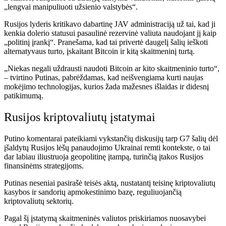
„lengvai manipuliuoti užsienio valstybės“.
Rusijos lyderis kritikavo dabartinę JAV administraciją už tai, kad ji
kenkia dolerio statusui
pasaulinė rezervinė valiuta
naudojant jį kaip
„politinį įrankį“. Pranešama, kad tai privertė daugelį šalių ieškoti
alternatyvaus turto, įskaitant Bitcoin ir kitą skaitmeninį turtą.
„Niekas negali uždrausti naudoti Bitcoin ar kito skaitmeninio turto“,
– tvirtino Putinas, pabrėždamas, kad neišvengiama kurti naujas
mokėjimo technologijas, kurios žada mažesnes išlaidas ir didesnį
patikimumą.
Rusijos kriptovaliutų įstatymai
Putino komentarai pateikiami vykstančių diskusijų tarp G7 šalių dėl
įšaldytų Rusijos lėšų panaudojimo Ukrainai remti kontekste, o tai
dar labiau iliustruoja geopolitinę įtampą, turinčią įtakos Rusijos
finansinėms strategijoms.
Putinas neseniai pasirašė teisės aktą, nustatantį teisinę kriptovaliutų
kasybos ir sandorių apmokestinimo bazę, reguliuojančią
kriptovaliutų sektorių.
Pagal šį įstatymą skaitmeninės valiutos priskiriamos nuosavybei