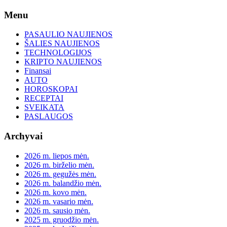
Skip
Menu
to
content
PASAULIO NAUJIENOS
ŠALIES NAUJIENOS
TECHNOLOGIJOS
KRIPTO NAUJIENOS
Finansai
AUTO
HOROSKOPAI
RECEPTAI
SVEIKATA
PASLAUGOS
Archyvai
2026 m. liepos mėn.
2026 m. birželio mėn.
2026 m. gegužės mėn.
2026 m. balandžio mėn.
2026 m. kovo mėn.
2026 m. vasario mėn.
2026 m. sausio mėn.
2025 m. gruodžio mėn.