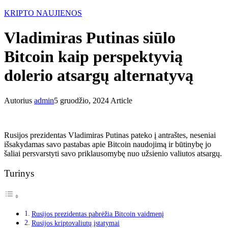
KRIPTO NAUJIENOS
Vladimiras Putinas siūlo
Bitcoin kaip perspektyvią
dolerio atsargų alternatyvą
Autorius
admin
5 gruodžio, 2024
Article
Rusijos prezidentas Vladimiras Putinas pateko į antraštes, neseniai
išsakydamas savo pastabas apie Bitcoin naudojimą ir būtinybę jo
šaliai persvarstyti savo priklausomybę nuo užsienio valiutos atsargų.
Turinys
Rusijos prezidentas pabrėžia Bitcoin vaidmenį
Rusijos kriptovaliutų įstatymai