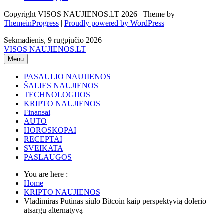
Copyright VISOS NAUJIENOS.LT 2026 | Theme by
ThemeinProgress
|
Proudly powered by WordPress
Sekmadienis, 9 rugpjūčio 2026
VISOS NAUJIENOS.LT
Menu
PASAULIO NAUJIENOS
ŠALIES NAUJIENOS
TECHNOLOGIJOS
KRIPTO NAUJIENOS
Finansai
AUTO
HOROSKOPAI
RECEPTAI
SVEIKATA
PASLAUGOS
You are here :
Home
KRIPTO NAUJIENOS
Vladimiras Putinas siūlo Bitcoin kaip perspektyvią dolerio
atsargų alternatyvą