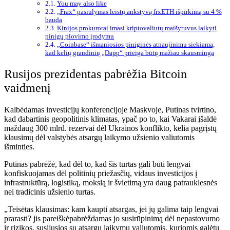
You may also like
„Frax“ pasiūlymas leistų ankstyvą frxETH išpirkimą su 4 %
bauda
Kinijos prokurorai imasi kriptovaliutų maišytuvus laikyti
pinigų plovimo įrodymu
„Coinbase“ išmaniosios piniginės atnaujinimu siekiama,
kad kelių grandinių „Dapp“ prieiga būtų mažiau skausminga
Rusijos prezidentas pabrėžia Bitcoin
vaidmenį
Kalbėdamas investicijų konferencijoje Maskvoje, Putinas tvirtino,
kad dabartinis geopolitinis klimatas, ypač po to, kai Vakarai įšaldė
maždaug 300 mlrd.
rezervai
dėl Ukrainos konflikto, kelia pagrįstų
klausimų dėl valstybės atsargų laikymo užsienio valiutomis
išminties.
Putinas pabrėžė, kad dėl to, kad šis turtas gali būti lengvai
konfiskuojamas dėl politinių priežasčių, vidaus investicijos į
infrastruktūrą, logistiką, mokslą ir švietimą yra daug patrauklesnės
nei tradicinis užsienio turtas.
„Teisėtas klausimas: kam kaupti atsargas, jei jų galima taip lengvai
prarasti? jis
pareiškė
pabrėždamas jo susirūpinimą dėl nepastovumo
ir rizikos, susijusios su atsargų laikymu valiutomis, kuriomis galėtų