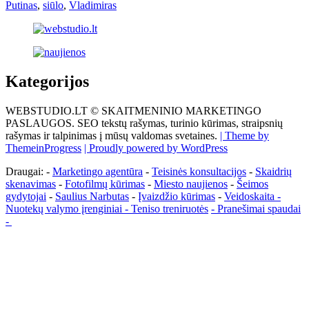
Putinas
,
siūlo
,
Vladimiras
Kategorijos
WEBSTUDIO.LT © SKAITMENINIO MARKETINGO
PASLAUGOS. SEO tekstų rašymas, turinio kūrimas, straipsnių
rašymas ir talpinimas į mūsų valdomas svetaines.
| Theme by
ThemeinProgress
| Proudly powered by WordPress
Draugai: -
Marketingo agentūra
-
Teisinės konsultacijos
-
Skaidrių
skenavimas
-
Fotofilmų kūrimas
-
Miesto naujienos
-
Šeimos
gydytojai
-
Saulius Narbutas
-
Įvaizdžio kūrimas
-
Veidoskaita
-
Nuotekų valymo įrenginiai -
Teniso treniruotės
- Pranešimai spaudai
-