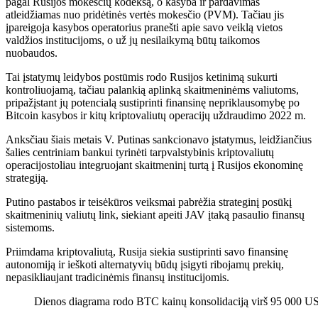
pagal Rusijos mokesčių kodeksą, o kasyba ir pardavimas
atleidžiamas nuo pridėtinės vertės mokesčio (PVM). Tačiau jis
įpareigoja kasybos operatorius pranešti apie savo veiklą vietos
valdžios institucijoms, o už jų nesilaikymą būtų taikomos
nuobaudos.
Tai
įstatymų leidybos postūmis
rodo Rusijos ketinimą sukurti
kontroliuojamą, tačiau palankią aplinką skaitmeninėms valiutoms,
pripažįstant jų potencialą sustiprinti finansinę nepriklausomybę po
Bitcoin kasybos ir kitų kriptovaliutų operacijų uždraudimo 2022 m.
Anksčiau šiais metais V. Putinas sankcionavo įstatymus, leidžiančius
šalies centriniam bankui tyrinėti
tarpvalstybinis
kriptovaliutų
operacijos
toliau integruojant skaitmeninį turtą į Rusijos ekonominę
strategiją.
Putino pastabos ir teisėkūros veiksmai pabrėžia strateginį posūkį
skaitmeninių valiutų link, siekiant apeiti JAV įtaką pasaulio finansų
sistemoms.
Priimdama kriptovaliutą, Rusija siekia sustiprinti savo finansinę
autonomiją ir ieškoti alternatyvių būdų įsigyti ribojamų prekių,
nepasikliaujant tradicinėmis finansų institucijomis.
Dienos diagrama rodo BTC kainų konsolidaciją virš 95 000 