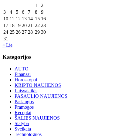
1
2
3
4
5
6
7
8
9
10
11
12
13
14
15
16
17
18
19
20
21
22
23
24
25
26
27
28
29
30
31
« Lie
Kategorijos
AUTO
Finansai
Horoskopai
KRIPTO NAUJIENOS
Laisvalaikis
PASAULIO NAUJIENOS
Paslaugos
Pramogos
Receptai
ŠALIES NAUJIENOS
Statyba
Sveikata
Technologijos