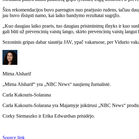
Šios rekomendacijos buvo parengtos nuo praėjusio rudens, tačiau daug
jau buvo išsiųsti namo, kai laiko bandymo rezultatai sugrįžo.
„Kuo daugiau laiko praeis, tuo daugiau prisiminimų išnyks ir kuo sunkia
gali būti už prevencinių vaistų lango, skirto prevencinių vaistų langui
Sezoninis gripas dabar siautėja JAV, ypač vakaruose, per Vidurio vakar
Mirna Alsharif
„Mirna Alsharif“ yra „NBC News“ naujienų žurnalistė.
Carla Kakouris-Solarana
Carla Kakouris-Solarana yra Majamyje įsikūrusi „NBC News“ prodiu
Corky Siemaszko
ir
Erika Edwardsas
prisidėjo
.
Source link