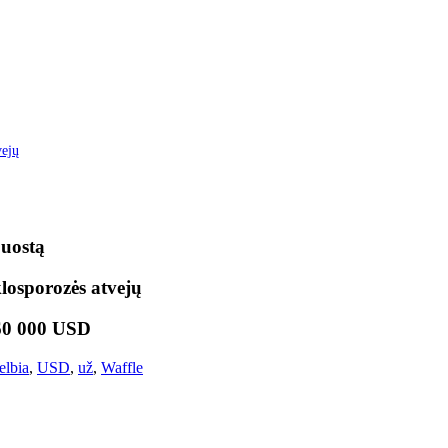
vejų
 uostą
klosporozės atvejų
 60 000 USD
elbia
,
USD
,
už
,
Waffle