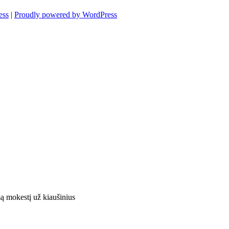
ess
|
Proudly powered by WordPress
ą mokestį už kiaušinius