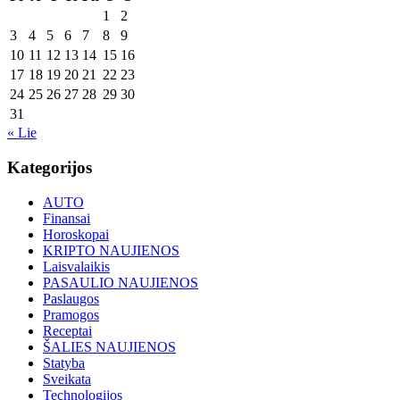
1
2
3
4
5
6
7
8
9
10
11
12
13
14
15
16
17
18
19
20
21
22
23
24
25
26
27
28
29
30
31
« Lie
Kategorijos
AUTO
Finansai
Horoskopai
KRIPTO NAUJIENOS
Laisvalaikis
PASAULIO NAUJIENOS
Paslaugos
Pramogos
Receptai
ŠALIES NAUJIENOS
Statyba
Sveikata
Technologijos