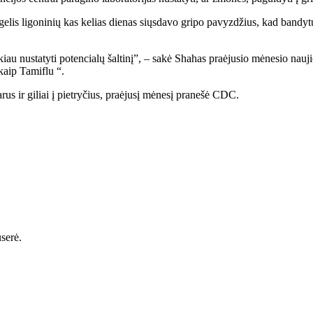
elis ligoninių kas kelias dienas siųsdavo gripo pavyzdžius, kad bandytų
u nustatyti potencialų šaltinį”, – sakė Shahas praėjusio mėnesio naujien
 kaip Tamiflu “.
us ir giliai į pietryčius, praėjusį mėnesį pranešė CDC.
serė.