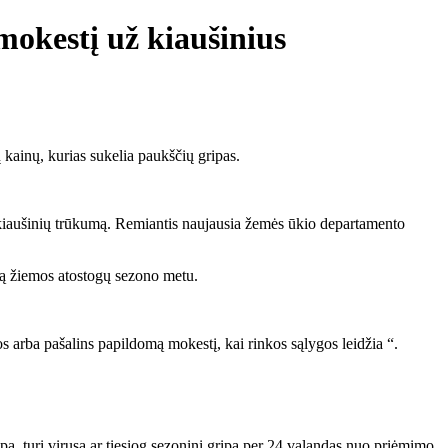
okestį už kiaušinius
kainų, kurias sukelia paukščių gripas.
 kiaušinių trūkumą. Remiantis naujausia žemės ūkio departamento
usą žiemos atostogų sezono metu.
s arba pašalins papildomą mokestį, kai rinkos sąlygos leidžia “.
ipą, turi virusą ar tiesiog sezoninį gripą per 24 valandas nuo priėmimo.