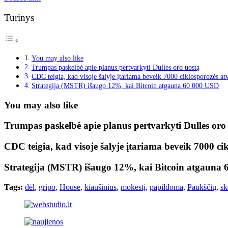
Turinys
You may also like
Trumpas paskelbė apie planus pertvarkyti Dulles oro uostą
CDC teigia, kad visoje šalyje įtariama beveik 7000 ciklosporozės at
Strategija (MSTR) išaugo 12%, kai Bitcoin atgauna 60 000 USD
You may also like
Trumpas paskelbė apie planus pertvarkyti Dulles oro
CDC teigia, kad visoje šalyje įtariama beveik 7000 ci
Strategija (MSTR) išaugo 12%, kai Bitcoin atgauna
Tags:
dėl
,
gripo
,
House
,
kiaušinius
,
mokestį
,
papildoma
,
Paukščių
,
sk