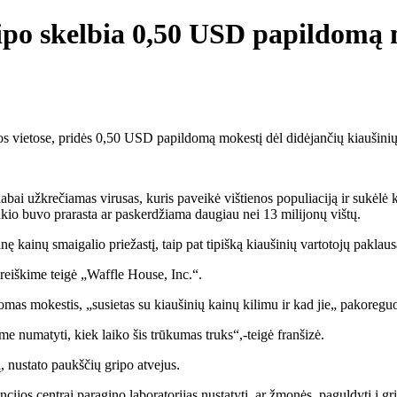
ipo skelbia 0,50 USD papildomą m
 vietose, pridės 0,50 USD papildomą mokestį dėl didėjančių kiaušinių 
bai užkrečiamas virusas, kuris paveikė vištienos populiaciją ir sukėlė
kio buvo prarasta ar paskerdžiama daugiau nei 13 milijonų vištų.
nę kainų smaigalio priežastį, taip pat tipišką kiaušinių vartotojų pakla
pareiškime teigė „Waffle House, Inc.“.
omas mokestis, „susietas su kiaušinių kainų kilimu ir kad jie„ pakoreguo
e numatyti, kiek laiko šis trūkumas truks“,-teigė franšizė.
, nustato paukščių gripo atvejus.
cijos centrai paragino laboratorijas nustatyti, ar žmonės, paguldyti į gr