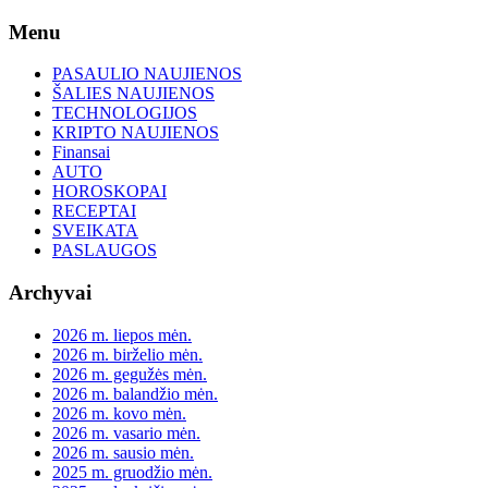
Skip
Menu
to
content
PASAULIO NAUJIENOS
ŠALIES NAUJIENOS
TECHNOLOGIJOS
KRIPTO NAUJIENOS
Finansai
AUTO
HOROSKOPAI
RECEPTAI
SVEIKATA
PASLAUGOS
Archyvai
2026 m. liepos mėn.
2026 m. birželio mėn.
2026 m. gegužės mėn.
2026 m. balandžio mėn.
2026 m. kovo mėn.
2026 m. vasario mėn.
2026 m. sausio mėn.
2025 m. gruodžio mėn.