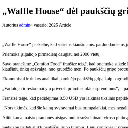
„Waffle House“ dėl paukščių gr
Autorius
admin
4 vasario, 2025
Article
„Waffle House“ paskelbė, kad visiems kiaušiniams, parduodamiems jos
Priemoka įsigaliojo pirmadienį daugiau nei 2000 vietų.
Savo pranešime „Comfort Food“ franšizė teigė, kad priemoką sukėlė la
kiaušinių rinkų apžvalga, nuo gruodžio mėn. Po paukščių gripo protrū
Ekonomistai ir rinkos analitikai paminėjo paukščių gripą kaip pagrindi
„Vartotojai ir restoranai yra priversti priimti sunkius sprendimus“, – 
Franšizė teigė, kad padidėjimas 0,50 USD yra laikinas tikslinis papild
„Nors tikimės, kad šie kainų svyravimai bus trumpalaikiai, mes negalim
Atitinkama maisto pramonės atsigavimui ir sušvelninant viruso plitimą
Siekdami padėti atlikti paukščių gripo tyrimus, Ligų kontrolės ir preven