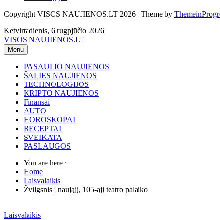
Copyright VISOS NAUJIENOS.LT 2026 | Theme by
ThemeinProgr
Ketvirtadienis, 6 rugpjūčio 2026
VISOS NAUJIENOS.LT
Menu
PASAULIO NAUJIENOS
ŠALIES NAUJIENOS
TECHNOLOGIJOS
KRIPTO NAUJIENOS
Finansai
AUTO
HOROSKOPAI
RECEPTAI
SVEIKATA
PASLAUGOS
You are here :
Home
Laisvalaikis
Žvilgsnis į naująjį, 105-ąjį teatro palaiko
Laisvalaikis