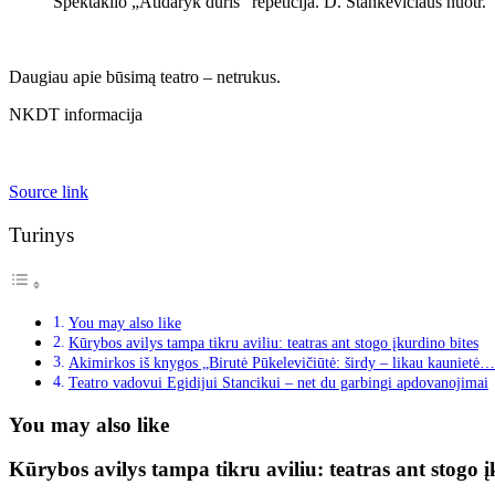
Spektaklio „Atidaryk duris” repeticija. D. Stankevičiaus nuotr.
Daugiau apie būsimą teatro – netrukus.
NKDT informacija
Source link
Turinys
You may also like
Kūrybos avilys tampa tikru aviliu: teatras ant stogo įkurdino bites
Akimirkos iš knygos „Birutė Pūkelevičiūtė: širdy – likau kaunietė…
Teatro vadovui Egidijui Stancikui – net du garbingi apdovanojimai
You may also like
Kūrybos avilys tampa tikru aviliu: teatras ant stogo į