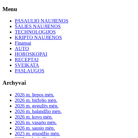
Skip
Menu
to
content
PASAULIO NAUJIENOS
ŠALIES NAUJIENOS
TECHNOLOGIJOS
KRIPTO NAUJIENOS
Finansai
AUTO
HOROSKOPAI
RECEPTAI
SVEIKATA
PASLAUGOS
Archyvai
2026 m. liepos mėn.
2026 m. birželio mėn.
2026 m. gegužės mėn.
2026 m. balandžio mėn.
2026 m. kovo mėn.
2026 m. vasario mėn.
2026 m. sausio mėn.
2025 m. gruodžio mėn.