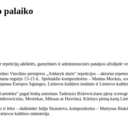
o palaiko
ir repeticijų aikštelės, gamybinės ir administracinės patalpos užsilipdė v
stino Vinciūno premjeros „Atidaryk duris“ repeticijos – aktoriai repetu
kiama rugsėjo 13-15 d.. Spektaklio kompozitorius – Mantas Mockus, sce
ojamas Europos Sąjungos, Lietuvos kultūros instituto ir Lietuvos kultūr
artoteka“ pagal lenkų autoriaus Tadeuszo Różewicziaus pjesę scenografi
mbrowiczius, Mrożekas, Milosas ar Havelas). Kūrinys pirmą kartą Lietu
 ir lėles – dailininkė Julija Skuratova, kompozitorius – Martynas Bialob
etuvos kultūros ministerija.