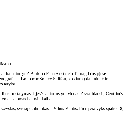
eiksmu.
oja dramaturgo iš Burkina Faso Aristide'o Tarnagda'os pjesę.
nografas – Boubacar Souley Salifou, kostiumų dailininkė ir
os taryba.
jos pristatymas. Pjesės autorius yra vienas iš svarbiausių Centrinės
voje statomas lietuvių kalba.
ževskis, šviesų dailininkas – Vilius Vilutis. Premjera vyks spalio 18,