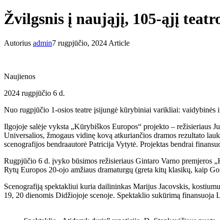
Žvilgsnis į naująjį, 105-ąjį teatr
Autorius
admin
7 rugpjūčio, 2024
Article
Naujienos
2024 rugpjūčio 6 d.
Nuo rugpjūčio 1-osios teatre įsijungė kūrybiniai varikliai: vaidybinės 
Ilgojoje salėje vyksta „Kūrybiškos Europos“ projekto – režisieriaus Ju
Universalios, žmogaus vidinę kovą atkuriančios dramos rezultato lau
scenografijos bendraautorė Patricija Vytytė. Projektas bendrai finansu
Rugpjūčio 6 d. įvyko būsimos režisieriaus Gintaro Varno premjeros „K
Rytų Europos 20-ojo amžiaus dramaturgų (greta kitų klasikų, kaip Go
Scenografiją spektakliui kuria dailininkas Marijus Jacovskis, kostiumus
19, 20 dienomis Didžiojoje scenoje. Spektaklio sukūrimą finansuoja Li