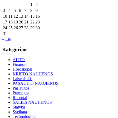
1
2
3
4
5
6
7
8
9
10
11
12
13
14
15
16
17
18
19
20
21
22
23
24
25
26
27
28
29
30
31
« Lie
Kategorijos
AUTO
Finansai
Horoskopai
KRIPTO NAUJIENOS
Laisvalaikis
PASAULIO NAUJIENOS
Paslaugos
Pramogos
Receptai
ŠALIES NAUJIENOS
Statyba
Sveikata
Technologijos