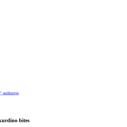
“ sutiktuvių
kurdino bites