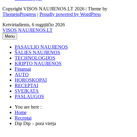
Copyright VISOS NAUJIENOS.LT 2026 | Theme by
ThemeinProgress
|
Proudly powered by WordPress
Ketvirtadienis, 6 rugpjūčio 2026
VISOS NAUJIENOS.LT
Menu
PASAULIO NAUJIENOS
ŠALIES NAUJIENOS
TECHNOLOGIJOS
KRIPTO NAUJIENOS
Finansai
AUTO
HOROSKOPAI
RECEPTAI
SVEIKATA
PASLAUGOS
You are here :
Home
Receptai
Dip Dip – pora virėja