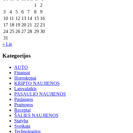
1
2
3
4
5
6
7
8
9
10
11
12
13
14
15
16
17
18
19
20
21
22
23
24
25
26
27
28
29
30
31
« Lie
Kategorijos
AUTO
Finansai
Horoskopai
KRIPTO NAUJIENOS
Laisvalaikis
PASAULIO NAUJIENOS
Paslaugos
Pramogos
Receptai
ŠALIES NAUJIENOS
Statyba
Sveikata
Technologijos