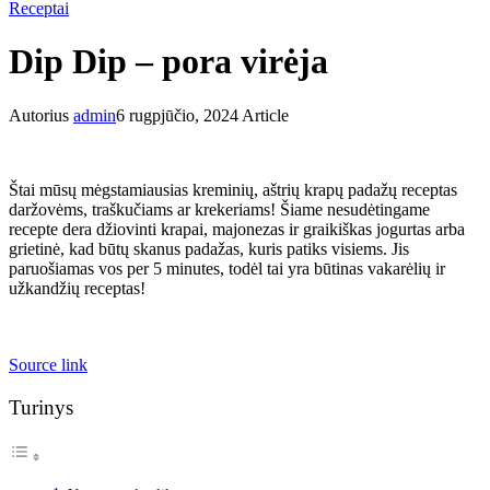
Receptai
Dip Dip – pora virėja
Autorius
admin
6 rugpjūčio, 2024
Article
Štai mūsų mėgstamiausias kreminių, aštrių krapų padažų receptas
daržovėms, traškučiams ar krekeriams! Šiame nesudėtingame
recepte dera džiovinti krapai, majonezas ir graikiškas jogurtas arba
grietinė, kad būtų skanus padažas, kuris patiks visiems. Jis
paruošiamas vos per 5 minutes, todėl tai yra būtinas vakarėlių ir
užkandžių receptas!
Source link
Turinys