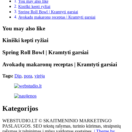
You may also like
Kiniški kepti ryžiai
Spring Roll Bowl | Kramtyti garsiai
Avokadų makaronų receptas | Kramtyti garsiai
You may also like
Kiniški kepti ryžiai
Spring Roll Bowl | Kramtyti garsiai
Avokadų makaronų receptas | Kramtyti garsiai
Tags:
Dip
,
pora
,
virėja
Kategorijos
WEBSTUDIO.LT © SKAITMENINIO MARKETINGO
PASLAUGOS. SEO tekstų rašymas, turinio kūrimas, straipsnių
rašymas ir talpinimas į mūsų valdomas svetaines.
| Theme by