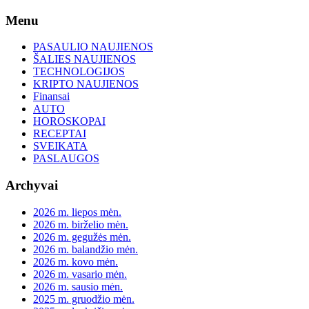
Skip
Menu
to
content
PASAULIO NAUJIENOS
ŠALIES NAUJIENOS
TECHNOLOGIJOS
KRIPTO NAUJIENOS
Finansai
AUTO
HOROSKOPAI
RECEPTAI
SVEIKATA
PASLAUGOS
Archyvai
2026 m. liepos mėn.
2026 m. birželio mėn.
2026 m. gegužės mėn.
2026 m. balandžio mėn.
2026 m. kovo mėn.
2026 m. vasario mėn.
2026 m. sausio mėn.
2025 m. gruodžio mėn.