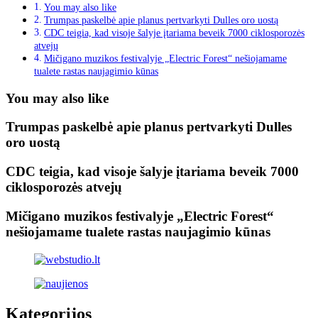
You may also like
Trumpas paskelbė apie planus pertvarkyti Dulles oro uostą
CDC teigia, kad visoje šalyje įtariama beveik 7000 ciklosporozės
atvejų
Mičigano muzikos festivalyje „Electric Forest“ nešiojamame
tualete rastas naujagimio kūnas
You may also like
Trumpas paskelbė apie planus pertvarkyti Dulles
oro uostą
CDC teigia, kad visoje šalyje įtariama beveik 7000
ciklosporozės atvejų
Mičigano muzikos festivalyje „Electric Forest“
nešiojamame tualete rastas naujagimio kūnas
Kategorijos