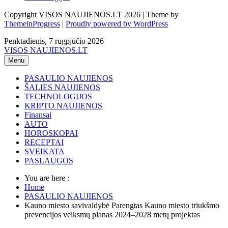
Copyright VISOS NAUJIENOS.LT 2026 | Theme by
ThemeinProgress
|
Proudly powered by WordPress
Penktadienis, 7 rugpjūčio 2026
VISOS NAUJIENOS.LT
Menu
PASAULIO NAUJIENOS
ŠALIES NAUJIENOS
TECHNOLOGIJOS
KRIPTO NAUJIENOS
Finansai
AUTO
HOROSKOPAI
RECEPTAI
SVEIKATA
PASLAUGOS
You are here :
Home
PASAULIO NAUJIENOS
Kauno miesto savivaldybė Parengtas Kauno miesto triukšmo
prevencijos veiksmų planas 2024–2028 metų projektas