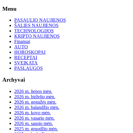
Skip
Menu
to
content
PASAULIO NAUJIENOS
ŠALIES NAUJIENOS
TECHNOLOGIJOS
KRIPTO NAUJIENOS
Finansai
AUTO
HOROSKOPAI
RECEPTAI
SVEIKATA
PASLAUGOS
Archyvai
2026 m. liepos mėn.
2026 m. birželio mėn.
2026 m. gegužės mėn.
2026 m. balandžio mėn.
2026 m. kovo mėn.
2026 m. vasario mėn.
2026 m. sausio mėn.
2025 m. gruodžio mėn.