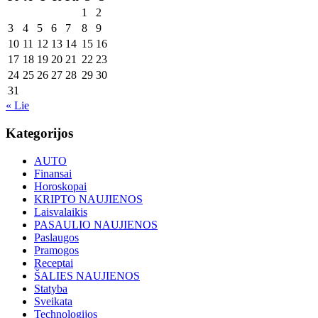
1
2
3
4
5
6
7
8
9
10
11
12
13
14
15
16
17
18
19
20
21
22
23
24
25
26
27
28
29
30
31
« Lie
Kategorijos
AUTO
Finansai
Horoskopai
KRIPTO NAUJIENOS
Laisvalaikis
PASAULIO NAUJIENOS
Paslaugos
Pramogos
Receptai
ŠALIES NAUJIENOS
Statyba
Sveikata
Technologijos