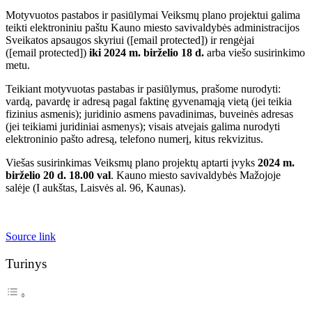
Motyvuotos pastabos ir pasiūlymai Veiksmų plano projektui galima
teikti elektroniniu paštu Kauno miesto savivaldybės administracijos
Sveikatos apsaugos skyriui (
[email protected]
) ir rengėjai
(
[email protected]
)
iki 2024 m. birželio 18 d.
arba viešo susirinkimo
metu.
Teikiant motyvuotas pastabas ir pasiūlymus, prašome nurodyti:
vardą, pavardę ir adresą pagal faktinę gyvenamąją vietą (jei teikia
fizinius asmenis); juridinio asmens pavadinimas, buveinės adresas
(jei teikiami juridiniai asmenys); visais atvejais galima nurodyti
elektroninio pašto adresą, telefono numerį, kitus rekvizitus.
Viešas susirinkimas Veiksmų plano projektų aptarti įvyks
2024 m.
birželio 20 d. 18.00 val
. Kauno miesto savivaldybės Mažojoje
salėje (I aukštas, Laisvės al. 96, Kaunas).
Source link
Turinys