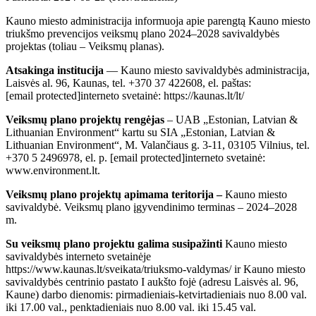
Kauno miesto administracija informuoja apie parengtą Kauno miesto
triukšmo prevencijos veiksmų plano 2024–2028 savivaldybės
projektas (toliau – Veiksmų planas).
Atsakinga institucija
— Kauno miesto savivaldybės administracija,
Laisvės al. 96, Kaunas, tel. +370 37 422608, el. paštas:
[email protected]
interneto svetainė: https://kaunas.lt/lt/
Veiksmų plano projektų rengėjas
– UAB „Estonian, Latvian &
Lithuanian Environment“ kartu su SIA „Estonian, Latvian &
Lithuanian Environment“, M. Valančiaus g. 3-11, 03105 Vilnius, tel.
+370 5 2496978, el. p.
[email protected]
interneto svetainė:
www.environment.lt.
Veiksmų plano projektų apimama teritorija –
Kauno miesto
savivaldybė. Veiksmų plano įgyvendinimo terminas – 2024–2028
m.
Su veiksmų plano projektu galima susipažinti
Kauno miesto
savivaldybės interneto svetainėje
https://www.kaunas.lt/sveikata/triuksmo-valdymas/ ir Kauno miesto
savivaldybės centrinio pastato I aukšto fojė (adresu Laisvės al. 96,
Kaune) darbo dienomis: pirmadieniais-ketvirtadieniais nuo 8.00 val.
iki 17.00 val., penktadieniais nuo 8.00 val. iki 15.45 val.