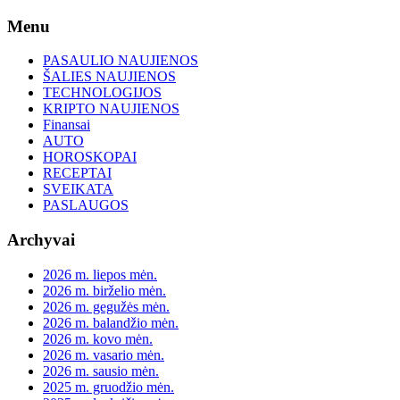
Skip
Menu
to
content
PASAULIO NAUJIENOS
ŠALIES NAUJIENOS
TECHNOLOGIJOS
KRIPTO NAUJIENOS
Finansai
AUTO
HOROSKOPAI
RECEPTAI
SVEIKATA
PASLAUGOS
Archyvai
2026 m. liepos mėn.
2026 m. birželio mėn.
2026 m. gegužės mėn.
2026 m. balandžio mėn.
2026 m. kovo mėn.
2026 m. vasario mėn.
2026 m. sausio mėn.
2025 m. gruodžio mėn.