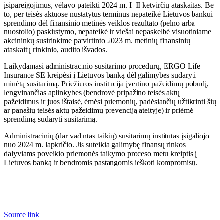
įsipareigojimus, vėlavo pateikti 2024 m. I–II ketvirčių ataskaitas. Be
to, per teisės aktuose nustatytus terminus nepateikė Lietuvos bankui
sprendimo dėl finansinio metinės veiklos rezultato (pelno arba
nuostolio) paskirstymo, nepateikė ir viešai nepaskelbė visuotiniame
akcininkų susirinkime patvirtinto 2023 m. metinių finansinių
ataskaitų rinkinio, audito išvados.
Laikydamasi administracinio susitarimo procedūrų, ERGO Life
Insurance SE kreipėsi į Lietuvos banką dėl galimybės sudaryti
minėtą susitarimą. Priežiūros institucija įvertino pažeidimų pobūdį,
lengvinančias aplinkybes (bendrovė pripažino teisės aktų
pažeidimus ir juos ištaisė, ėmėsi priemonių, padėsiančių užtikrinti šių
ar panašių teisės aktų pažeidimų prevenciją ateityje) ir priėmė
sprendimą sudaryti susitarimą.
Administracinių (dar vadintas taikių) susitarimų institutas įsigaliojo
nuo 2024 m. lapkričio. Jis suteikia galimybę finansų rinkos
dalyviams poveikio priemonės taikymo proceso metu kreiptis į
Lietuvos banką ir bendromis pastangomis ieškoti kompromisų.
Source link