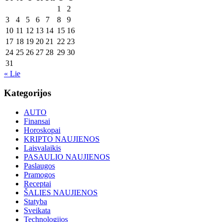
1
2
3
4
5
6
7
8
9
10
11
12
13
14
15
16
17
18
19
20
21
22
23
24
25
26
27
28
29
30
31
« Lie
Kategorijos
AUTO
Finansai
Horoskopai
KRIPTO NAUJIENOS
Laisvalaikis
PASAULIO NAUJIENOS
Paslaugos
Pramogos
Receptai
ŠALIES NAUJIENOS
Statyba
Sveikata
Technologijos