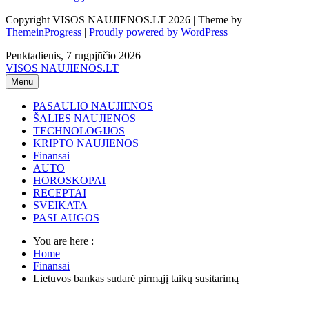
Copyright VISOS NAUJIENOS.LT 2026 | Theme by
ThemeinProgress
|
Proudly powered by WordPress
Penktadienis, 7 rugpjūčio 2026
VISOS NAUJIENOS.LT
Menu
PASAULIO NAUJIENOS
ŠALIES NAUJIENOS
TECHNOLOGIJOS
KRIPTO NAUJIENOS
Finansai
AUTO
HOROSKOPAI
RECEPTAI
SVEIKATA
PASLAUGOS
You are here :
Home
Finansai
Lietuvos bankas sudarė pirmąjį taikų susitarimą