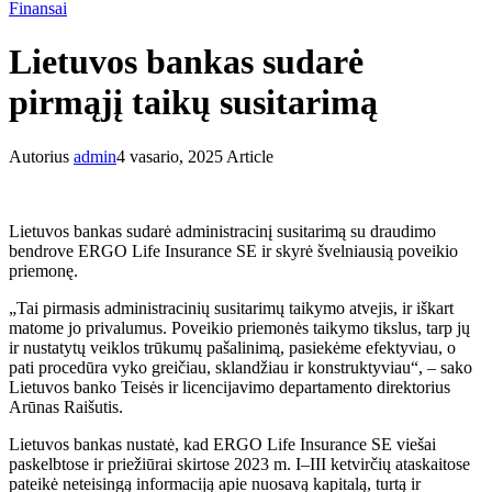
Finansai
Lietuvos bankas sudarė
pirmąjį taikų susitarimą
Autorius
admin
4 vasario, 2025
Article
Lietuvos bankas sudarė administracinį susitarimą su draudimo
bendrove ERGO Life Insurance SE ir skyrė švelniausią poveikio
priemonę.
„Tai pirmasis administracinių susitarimų taikymo atvejis, ir iškart
matome jo privalumus. Poveikio priemonės taikymo tikslus, tarp jų
ir nustatytų veiklos trūkumų pašalinimą, pasiekėme efektyviau, o
pati procedūra vyko greičiau, sklandžiau ir konstruktyviau“, – sako
Lietuvos banko Teisės ir licencijavimo departamento direktorius
Arūnas Raišutis.
Lietuvos bankas nustatė, kad ERGO Life Insurance SE viešai
paskelbtose ir priežiūrai skirtose 2023 m. I–III ketvirčių ataskaitose
pateikė neteisingą informaciją apie nuosavą kapitalą, turtą ir