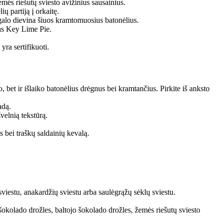
mės riešutų sviesto avižinius sausainius.
ų partiją į orkaitę.
e galo dievina šiuos kramtomuosius batonėlius.
nas Key Lime Pie.
yra sertifikuoti.
, bet ir išlaiko batonėlius drėgnus bei kramtančius. Pirkite iš anksto
adą.
velnią tekstūrą.
s bei traškų saldainių kevalą.
sviestu, anakardžių sviestu arba saulėgrąžų sėklų sviestu.
šokolado drožles, baltojo šokolado drožles, žemės riešutų sviesto