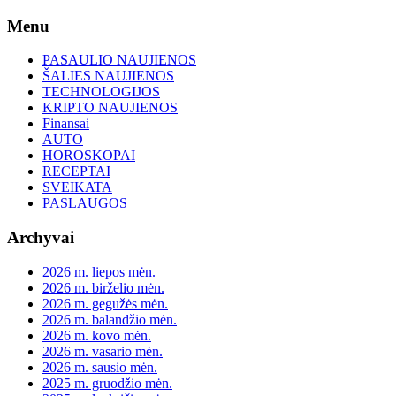
Skip
Menu
to
content
PASAULIO NAUJIENOS
ŠALIES NAUJIENOS
TECHNOLOGIJOS
KRIPTO NAUJIENOS
Finansai
AUTO
HOROSKOPAI
RECEPTAI
SVEIKATA
PASLAUGOS
Archyvai
2026 m. liepos mėn.
2026 m. birželio mėn.
2026 m. gegužės mėn.
2026 m. balandžio mėn.
2026 m. kovo mėn.
2026 m. vasario mėn.
2026 m. sausio mėn.
2025 m. gruodžio mėn.