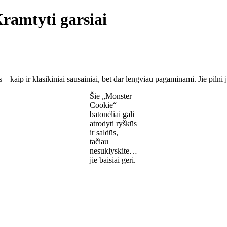
Kramtyti garsiai
ūs – kaip ir klasikiniai sausainiai, bet dar lengviau pagaminami. Jie pil
Šie „Monster
Cookie“
batonėliai gali
atrodyti ryškūs
ir saldūs,
tačiau
nesuklyskite…
jie baisiai geri.