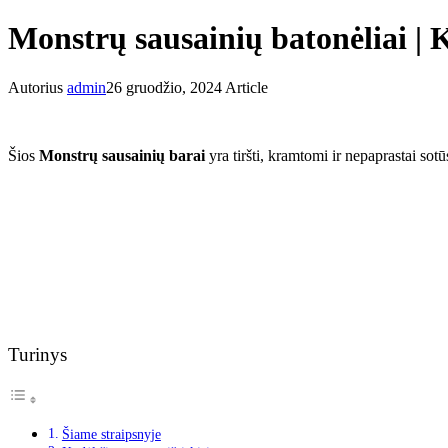
Monstrų sausainių batonėliai | 
Autorius
admin
26 gruodžio, 2024
Article
Šios
Monstrų sausainių barai
yra tiršti, kramtomi ir nepaprastai sot
Turinys
Šiame straipsnyje