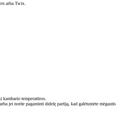
ers arba Twix.
 iki kambario temperatūros.
i arba jei norite pagaminti didelę partiją, kad galėtumėte mėgautis