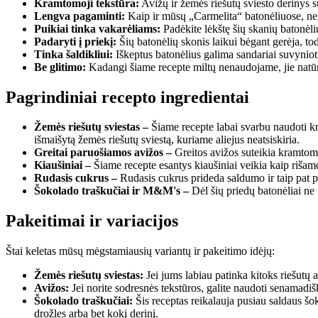
Kramtomoji tekstūra:
Avižų ir žemės riešutų sviesto derinys s
Lengva pagaminti:
Kaip ir mūsų „Carmelita“ batonėliuose, nereik
Puikiai tinka vakarėliams:
Padėkite lėkštę šių skanių batonėli
Padaryti į priekį:
Šių batonėlių skonis laikui bėgant gerėja, tod
Tinka šaldikliui:
Iškeptus batonėlius galima sandariai suvynioti 
Be glitimo:
Kadangi šiame recepte miltų nenaudojame, jie natūralia
Pagrindiniai recepto ingredientai
Žemės riešutų sviestas –
Šiame recepte labai svarbu naudoti krem
išmaišytą žemės riešutų sviestą, kuriame aliejus neatsiskiria.
Greitai paruošiamos avižos –
Greitos avižos suteikia kramtomąj
Kiaušiniai –
Šiame recepte esantys kiaušiniai veikia kaip rišamoj
Rudasis cukrus –
Rudasis cukrus prideda saldumo ir taip pat p
Šokolado traškučiai ir M&M's –
Dėl šių priedų batonėliai ne t
Pakeitimai ir variacijos
Štai keletas mūsų mėgstamiausių variantų ir pakeitimo idėjų:
Žemės riešutų sviestas:
Jei jums labiau patinka kitoks riešutų 
Avižos:
Jei norite sodresnės tekstūros, galite naudoti senamadiš
Šokolado traškučiai:
Šis receptas reikalauja pusiau saldaus šo
drožles arba bet kokį derinį.