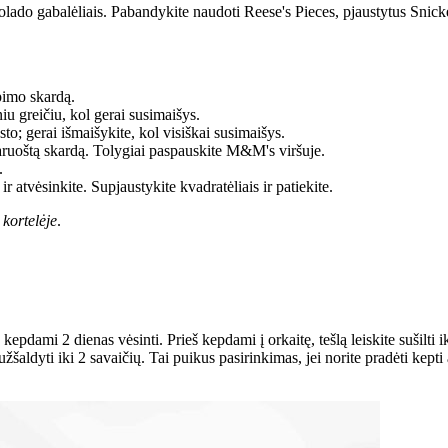
lado gabalėliais. Pabandykite naudoti Reese's Pieces, pjaustytus Snick
epimo skardą.
u greičiu, kol gerai susimaišys.
sto; gerai išmaišykite, kol visiškai susimaišys.
paruoštą skardą. Tolygiai paspauskite M&M's viršuje.
.
r atvėsinkite. Supjaustykite kvadratėliais ir patiekite.
 kortelėje
.
š kepdami 2 dienas vėsinti. Prieš kepdami į orkaitę, tešlą leiskite sušilti
užšaldyti iki 2 savaičių. Tai puikus pasirinkimas, jei norite pradėti kept