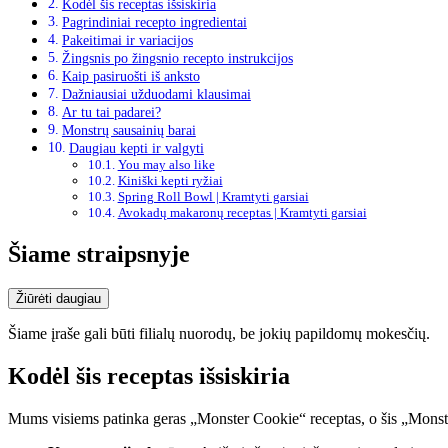
Kodėl šis receptas išsiskiria
Pagrindiniai recepto ingredientai
Pakeitimai ir variacijos
Žingsnis po žingsnio recepto instrukcijos
Kaip pasiruošti iš anksto
Dažniausiai užduodami klausimai
Ar tu tai padarei?
Monstrų sausainių barai
Daugiau kepti ir valgyti
You may also like
Kiniški kepti ryžiai
Spring Roll Bowl | Kramtyti garsiai
Avokadų makaronų receptas | Kramtyti garsiai
Šiame straipsnyje
Žiūrėti daugiau
Šiame įraše gali būti filialų nuorodų, be jokių papildomų mokesčių.
Kodėl šis receptas išsiskiria
Mums visiems patinka geras „Monster Cookie“ receptas, o šis „Monste