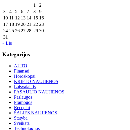
1
2
3
4
5
6
7
8
9
10
11
12
13
14
15
16
17
18
19
20
21
22
23
24
25
26
27
28
29
30
31
« Lie
Kategorijos
AUTO
Finansai
Horoskopai
KRIPTO NAUJIENOS
Laisvalaikis
PASAULIO NAUJIENOS
Paslaugos
Pramogos
Receptai
ŠALIES NAUJIENOS
Statyba
Sveikata
Technologijos