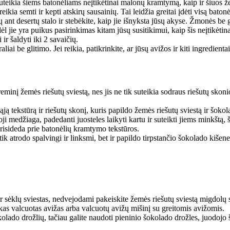
uteikia šiems batonėliams neįtikėtinai malonų kramtymą, kaip ir šiuos že
ia semti ir kepti atskirų sausainių. Tai leidžia greitai įdėti visą batonėli
ų ant desertų stalo ir stebėkite, kaip jie išnyksta jūsų akyse. Žmonės b
ėl jie yra puikus pasirinkimas kitam jūsų susitikimui, kaip šis neįtikėti
ir šaldyti iki 2 savaičių.
i be glitimo. Jei reikia, patikrinkite, ar jūsų avižos ir kiti ingredientai 
inį žemės riešutų sviestą, nes jis ne tik suteikia sodraus riešutų skonio
ą tekstūrą ir riešutų skonį, kuris papildo žemės riešutų sviestą ir šokol
i medžiaga, padedanti juosteles laikyti kartu ir suteikti jiems minkštą, š
risideda prie batonėlių kramtymo tekstūros.
ik atrodo spalvingi ir linksmi, bet ir papildo tirpstančio šokolado kišene
ar sėklų sviestas, nedvejodami pakeiskite žemės riešutų sviestą migdolų 
kas valcuotas avižas arba valcuotų avižų mišinį su greitomis avižomis.
kolado drožlių, tačiau galite naudoti pieninio šokolado drožles, juodojo 