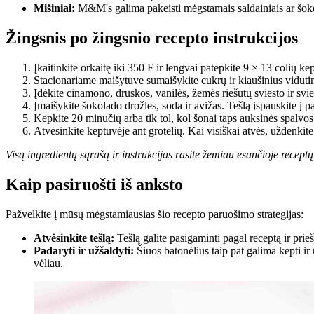
Mišiniai:
M&M's galima pakeisti mėgstamais saldainiais ar šoko
Žingsnis po žingsnio recepto instrukcijos
Įkaitinkite orkaitę iki 350 F ir lengvai patepkite 9 × 13 colių k
Stacionariame maišytuve sumaišykite cukrų ir kiaušinius vidutini
Įdėkite cinamono, druskos, vanilės, žemės riešutų sviesto ir svie
Įmaišykite šokolado drožles, soda ir avižas. Tešlą įspauskite į 
Kepkite 20 minučių arba tik tol, kol šonai taps auksinės spalvos
Atvėsinkite keptuvėje ant grotelių. Kai visiškai atvės, uždenkite i
Visą ingredientų sąrašą ir instrukcijas rasite žemiau esančioje receptų
Kaip pasiruošti iš anksto
Pažvelkite į mūsų mėgstamiausias šio recepto paruošimo strategijas:
Atvėsinkite tešlą:
Tešlą galite pasigaminti pagal receptą ir prie
Padaryti ir užšaldyti:
Šiuos batonėlius taip pat galima kepti ir 
vėliau.